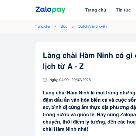
Trang chủ
Tin tức
Trang chủ
Blog
Du lịch/Vận chuyển
Làng chài Hàm Ninh có gì
lịch từ A - Z
Ngày:
04:00
-
20/07
/
2025
Làng chài Hàm Ninh là một trong những đ
đậm dấu ấn văn hóa biển cả và cuộc số
sơ, bình dị cùng ẩm thực địa phương đặ
trong nước và quốc tế. Hãy cùng Zalopay 
chuyển, thời điểm lý tưởng, đến các hoạt
chài Hàm Ninh nhé!