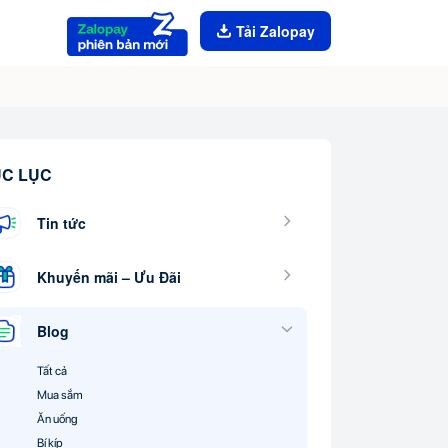
Tải Zalopay
C LỤC
Tin tức
Khuyến mãi – Ưu Đãi
Blog
Tất cả
Mua sắm
Ăn uống
Bí kíp