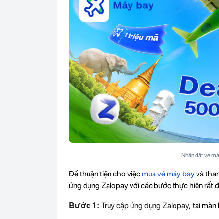
Nhấn đặt vé máy
Để thuận tiện cho việc
mua vé máy bay
và than
ứng dụng Zalopay với các bước thực hiện rất đ
Bước 1:
Truy cập ứng dụng Zalopay,
tại màn