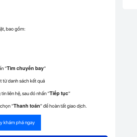
đặt, bao gồm:
Tìm chuyến bay
ấn “
”
 từ danh sách kết quả
Tiếp tục
in liên hệ, sau đó nhấn “
”
Thanh toán
 chọn “
” để hoàn tất giao dịch.
ay khám phá ngay