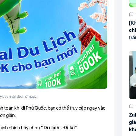
[K
ch
tr
 bay nhận deal hời ngay!
h toán khi đi Phú Quốc, bạn có thể truy cập ngay vào
Za
ơn giản:
gi
“Du lịch - Đi lại”
 hình chính hãy chọn
kh