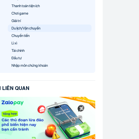
Thanh toán tiện ích
Chơi game
Giải trí
Du lịch/Vận chuyển
Chuyển tiền
Lì xì
Tài chính
Đầu tư
Nhập môn chứng khoán
N LIÊN QUAN