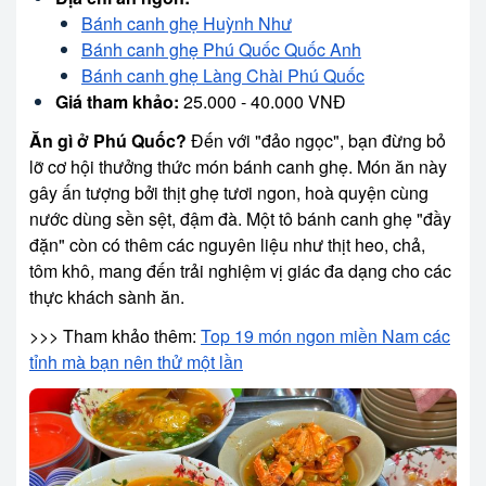
Bánh canh ghẹ Huỳnh Như
Bánh canh ghẹ Phú Quốc Quốc Anh
Bánh canh ghẹ Làng Chài Phú Quốc
Giá tham khảo:
25.000 - 40.000 VNĐ
Ăn gì ở Phú Quốc?
Đến với "đảo ngọc", bạn đừng bỏ
lỡ cơ hội thưởng thức món bánh canh ghẹ. Món ăn này
gây ấn tượng bởi thịt ghẹ tươi ngon, hoà quyện cùng
nước dùng sền sệt, đậm đà. Một tô bánh canh ghẹ "đầy
đặn" còn có thêm các nguyên liệu như thịt heo, chả,
tôm khô, mang đến trải nghiệm vị giác đa dạng cho các
thực khách sành ăn.
>>> Tham khảo thêm:
Top 19 món ngon miền Nam các
tỉnh mà bạn nên thử một lần