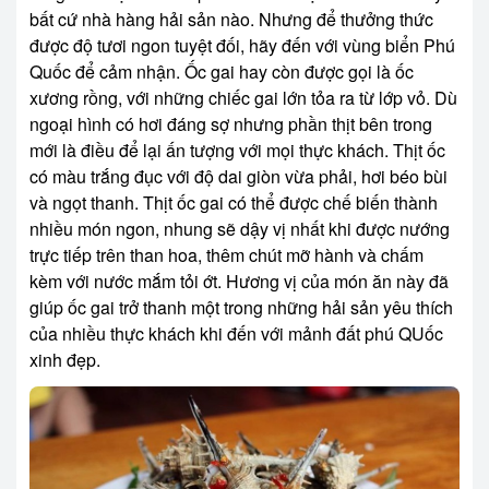
bất cứ nhà hàng hải sản nào. Nhưng để thưởng thức
được độ tươi ngon tuyệt đối, hãy đến với vùng biển Phú
Quốc để cảm nhận. Ốc gai hay còn được gọi là ốc
xương rồng, với những chiếc gai lớn tỏa ra từ lớp vỏ. Dù
ngoại hình có hơi đáng sợ nhưng phần thịt bên trong
mới là điều để lại ấn tượng với mọi thực khách. Thịt ốc
có màu trắng đục với độ dai giòn vừa phải, hơi béo bùi
và ngọt thanh. Thịt ốc gai có thể được chế biến thành
nhiều món ngon, nhung sẽ dậy vị nhất khi được nướng
trực tiếp trên than hoa, thêm chút mỡ hành và chấm
kèm với nước mắm tỏi ớt. Hương vị của món ăn này đã
giúp ốc gai trở thanh một trong những hải sản yêu thích
của nhiều thực khách khi đến với mảnh đất phú QUốc
xinh đẹp.