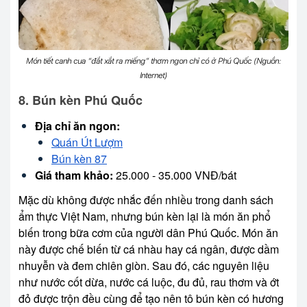
Món tiết canh cua “đắt xắt ra miếng” thơm ngon chỉ có ở Phú Quốc (Nguồn:
Internet)
8. Bún kèn Phú Quốc
Địa chỉ ăn ngon:
Quán Út Lượm
Bún kèn 87
Giá tham khảo:
25.000 - 35.000 VNĐ/bát
Mặc dù không được nhắc đến nhiều trong danh sách
ẩm thực Việt Nam, nhưng bún kèn lại là món ăn phổ
biến trong bữa cơm của người dân Phú Quốc. Món ăn
này được chế biến từ cá nhàu hay cá ngân, được dầm
nhuyễn và đem chiên giòn. Sau đó, các nguyên liệu
như nước cốt dừa, nước cá luộc, đu đủ, rau thơm và ớt
đỏ được trộn đều cùng để tạo nên tô bún kèn có hương