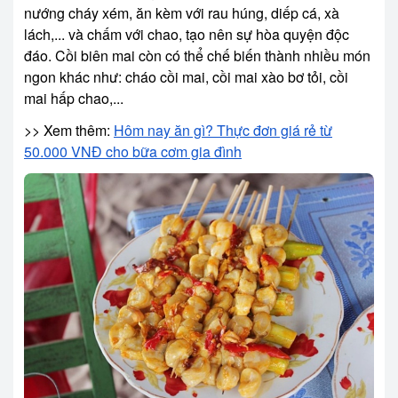
nướng cháy xém, ăn kèm với rau húng, diếp cá, xà
lách,... và chấm với chao, tạo nên sự hòa quyện độc
đáo. Cồi biên mai còn có thể chế biến thành nhiều món
ngon khác như: cháo cồi mai, cồi mai xào bơ tỏi, cồi
mai hấp chao,...
>> Xem thêm:
Hôm nay ăn gì? Thực đơn giá rẻ từ
50.000 VNĐ cho bữa cơm gia đình