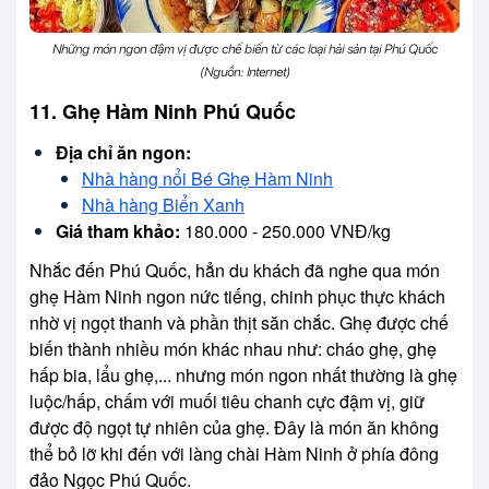
Những món ngon đậm vị được chế biến từ các loại hải sản tại Phú Quốc
(Nguồn: Internet)
11. Ghẹ Hàm Ninh Phú Quốc
Địa chỉ ăn ngon:
Nhà hàng nổi Bé Ghẹ Hàm Ninh
Nhà hàng Biển Xanh
Giá tham khảo:
180.000 - 250.000 VNĐ/kg
Nhắc đến Phú Quốc, hẳn du khách đã nghe qua món
ghẹ Hàm Ninh ngon nức tiếng, chinh phục thực khách
nhờ vị ngọt thanh và phần thịt săn chắc. Ghẹ được chế
biến thành nhiều món khác nhau như: cháo ghẹ, ghẹ
hấp bia, lẩu ghẹ,... nhưng món ngon nhất thường là ghẹ
luộc/hấp, chấm với muối tiêu chanh cực đậm vị, giữ
được độ ngọt tự nhiên của ghẹ. Đây là món ăn không
thể bỏ lỡ khi đến với làng chài Hàm Ninh ở phía đông
đảo Ngọc Phú Quốc.