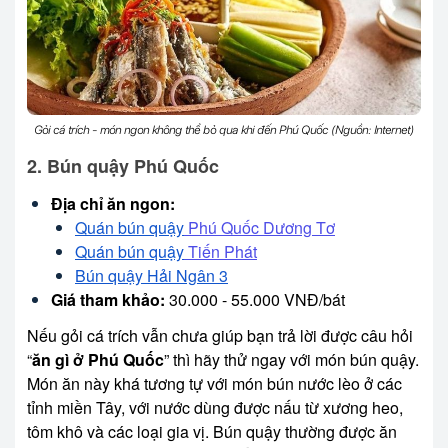
Gỏi cá trích - món ngon không thể bỏ qua khi đến Phú Quốc (Nguồn: Internet)
2. Bún quậy Phú Quốc
Địa chỉ ăn ngon:
Quán bún quậy
Phú Quốc Dương Tơ
Quán bún quậy
Tiến Phát
Bún quậy Hải Ngân 3
Giá tham khảo:
30.000 - 55.000 VNĐ/bát
Nếu gỏi cá trích vẫn chưa giúp bạn trả lời được câu hỏi
“
ăn gì ở Phú Quốc
” thì hãy thử ngay với món bún quậy.
Món ăn này khá tương tự với món bún nước lèo ở các
tỉnh miền Tây, với nước dùng được nấu từ xương heo,
tôm khô và các loại gia vị. Bún quậy thường được ăn