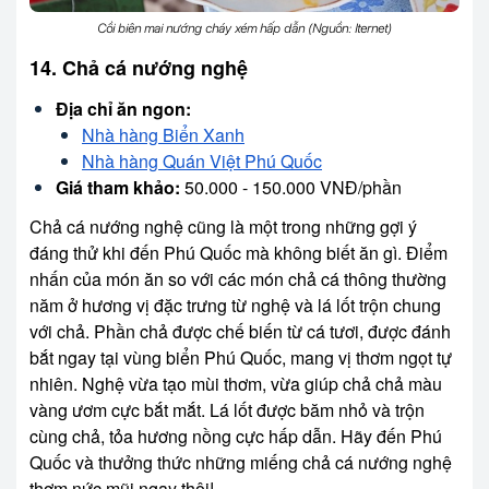
Cồi biên mai nướng cháy xém hấp dẫn (Nguồn: Iternet)
14. Chả cá nướng nghệ
Địa chỉ ăn ngon:
Nhà hàng Biển Xanh
Nhà hàng Quán Việt Phú Quốc
Giá tham khảo:
50.000 - 150.000 VNĐ/phần
Chả cá nướng nghệ cũng là một trong những gợi ý
đáng thử khi đến Phú Quốc mà không biết ăn gì. Điểm
nhấn của món ăn so với các món chả cá thông thường
năm ở hương vị đặc trưng từ nghệ và lá lốt trộn chung
với chả. Phần chả được chế biến từ cá tươi, được đánh
bắt ngay tại vùng biển Phú Quốc, mang vị thơm ngọt tự
nhiên. Nghệ vừa tạo mùi thơm, vừa giúp chả chả màu
vàng ươm cực bắt mắt. Lá lốt được băm nhỏ và trộn
cùng chả, tỏa hương nồng cực hấp dẫn. Hãy đến Phú
Quốc và thưởng thức những miếng chả cá nướng nghệ
thơm nức mũi ngay thôi!