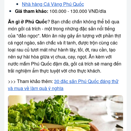
Nhà hàng Cá Vàng Phú Quốc
Giá tham khảo:
100.000 - 130.000 VNĐ/dĩa
Ăn gì ở Phú Quốc
? Bạn chắc chắn không thể bỏ qua
món gỏi cá trích - một trong những đặc sản nổi tiếng
của "đảo ngọc". Món ăn này gây ấn tượng với phần thịt
cá ngọt ngào, săn chắc và ít tanh, được trộn cùng các
loại rau củ tươi mát như hành tây, tỏi, ớt, rau cần, tạo
nên sự hài hòa giữa vị chua, cay, ngọt. Ăn kèm với
nước mắm Phú Quốc đậm đà, gỏi cá trích sẽ mang đến
trải nghiệm ẩm thực tuyệt vời cho thực khách.
>>> Tham khảo thêm:
30 đặc sản Phú Quốc đáng thử
và mua về làm quà ý nghĩa