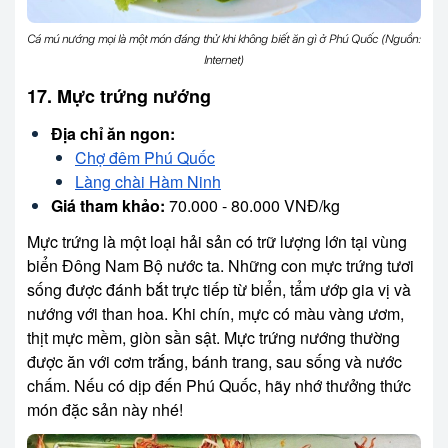
Cá mú nướng mọi là một món đáng thử khi không biết ăn gì ở Phú Quốc (Nguồn:
Internet)
17. Mực trứng nướng
Địa chỉ ăn ngon:
Chợ đêm Phú Quốc
Làng chài Hàm Ninh
Giá tham khảo:
70.000 - 80.000 VNĐ/kg
Mực trứng là một loại hải sản có trữ lượng lớn tại vùng
biển Đông Nam Bộ nước ta. Những con mực trứng tươi
sống được đánh bắt trực tiếp từ biển, tẩm ướp gia vị và
nướng với than hoa. Khi chín, mực có màu vàng ươm,
thịt mực mềm, giòn sần sật. Mực trứng nướng thường
được ăn với cơm trắng, bánh trang, sau sống và nước
chấm. Nếu có dịp đến Phú Quốc, hãy nhớ thưởng thức
món đặc sản này nhé!