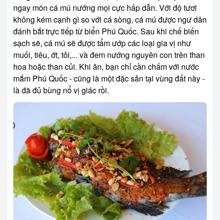
ngay món cá mú nướng mọi cực hấp dẫn. Với độ tươi
không kém cạnh gì so với cá sòng, cá mú được ngư dân
đánh bắt trực tiếp từ biển Phú Quốc. Sau khi chế biến
sạch sẽ, cá mú sẽ được tẩm ướp các loại gia vị như
muối, tiêu, ớt, tỏi,... và đem nướng nguyên con trên than
hoa hoặc than củi. Khi ăn, bạn chỉ cần chấm với nước
mắm Phú Quốc - cũng là một đặc sản tại vùng đất này -
là đã đủ bùng nổ vị giác rồi.