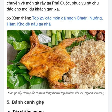
chuyên về món gà rẫy tại Phú Quốc, phục vụ rất chu
đáo cho mọi du khách gần xa.
>> Xem thêm:
Top 25 các món gà ngon Chiên, Nướng,
Hầm, Kho dễ nấu tại nhà
Món gà rẫy Phú Quốc được nướng thơm lừng ăn kèm với xôi (Nguồn: Internet)
5. Bánh canh ghẹ
Địa chỉ ăn ngon: