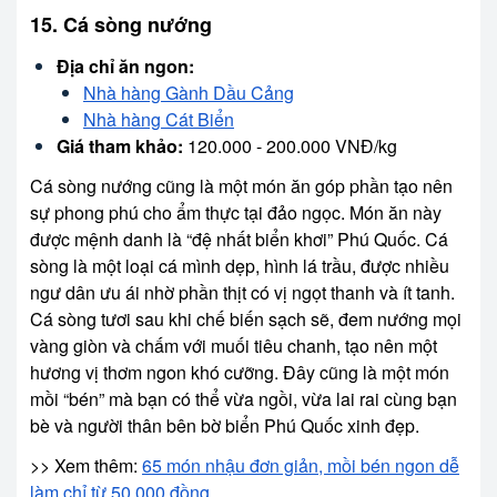
15. Cá sòng nướng
Địa chỉ ăn ngon:
Nhà hàng Gành Dầu Cảng
Nhà hàng Cát Biển
Giá tham khảo:
120.000 - 200.000 VNĐ/kg
Cá sòng nướng cũng là một món ăn góp phần tạo nên
sự phong phú cho ẩm thực tại đảo ngọc. Món ăn này
được mệnh danh là “đệ nhất biển khơi” Phú Quốc. Cá
sòng là một loại cá mình dẹp, hình lá trầu, được nhiều
ngư dân ưu ái nhờ phần thịt có vị ngọt thanh và ít tanh.
Cá sòng tươi sau khi chế biến sạch sẽ, đem nướng mọi
vàng giòn và chấm với muối tiêu chanh, tạo nên một
hương vị thơm ngon khó cưỡng. Đây cũng là một món
mồi “bén” mà bạn có thể vừa ngồi, vừa lai rai cùng bạn
bè và người thân bên bờ biển Phú Quốc xinh đẹp.
>> Xem thêm:
65 món nhậu đơn giản, mồi bén ngon dễ
làm chỉ từ 50.000 đồng