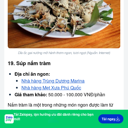
Dĩa ốc gai nướng mỡ hành thơm ngon, tươi ngọt (Nguồn: Internet)
19. Súp nấm tràm
Địa chỉ ăn ngon:
Nhà hàng Trùng Dương Marina
Nhà hàng Mẹt Xưa Phú Quốc
Giá tham khảo:
50.000 - 100.000 VNĐ/phần
Nấm tràm là một trong những món ngon được làm từ
nấm tràm - một loại đặc sản quý hiếm của Phú Quốc.
Tải Zalopay, tận hưởng ưu đãi dành riêng cho bạn
Hãy thưởng thức ngay một tô súp nấm tràm để tận
mới
Tải ngay
hưởng hương vị thanh đạm của loại nấm này. Súp nấm