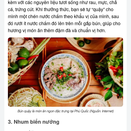
kèm với các nguyên liệu tươi sống như rau, mực, chả
cá, trứng cút. Khi thưởng thức, bạn sẽ tự “quậy” cho
mình một chén nước chấm theo khẩu vị của mình, sau
đó rưới ít nước chấm đó lên trên mỗi gắp bún, giúp cho
hương vị món ăn thêm đậm đà và chuẩn vị hơn.
Bún quậy là món ăn ngon đặc trưng tại Phú Quốc (Nguồn: Internet)
3. Nhum biển nướng