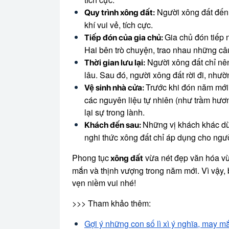
Người xông đất đến
Quy trình xông đất:
khí vui vẻ, tích cực.
Gia chủ đón tiếp 
Tiếp đón của gia chủ:
Hai bên trò chuyện, trao nhau những câu
Người xông đất chỉ nên
Thời gian lưu lại:
lâu. Sau đó, người xông đất rời đi, như
Trước khi đón năm mới
Vệ sinh nhà cửa:
các nguyên liệu tự nhiên (như trầm hươn
lại sự trong lành.
Những vị khách khác dù
Khách đến sau:
nghi thức xông đất chỉ áp dụng cho ngườ
Phong tục
vừa nét đẹp văn hóa vừ
xông đất
mắn và thịnh vượng trong năm mới. Vì vậy,
vẹn niềm vui nhé!
>>> Tham khảo thêm:
Gợi ý những con số lì xì ý nghĩa, may 