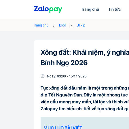
Trang chủ
Tin tức
Trang chủ
Blog
Bí kíp
Xông đất: Khái niệm, ý nghĩ
Bính Ngọ 2026
Ngày:
03:00
-
15/11
/
2025
Tục xông đất đầu năm là một trong những 
dịp Tết Nguyên Đán. Đây là một phong tục 
việc cầu mong may mắn, tài lộc và thịnh v
Zalopay tìm hiểu chi tiết về tục xông đất q
MỤC LỤC BÀI VIẾT