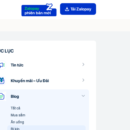
Tải Zalopay
C LỤC
Tin tức
Khuyến mãi – Ưu Đãi
Blog
Tất cả
Mua sắm
Ăn uống
Bí kíp