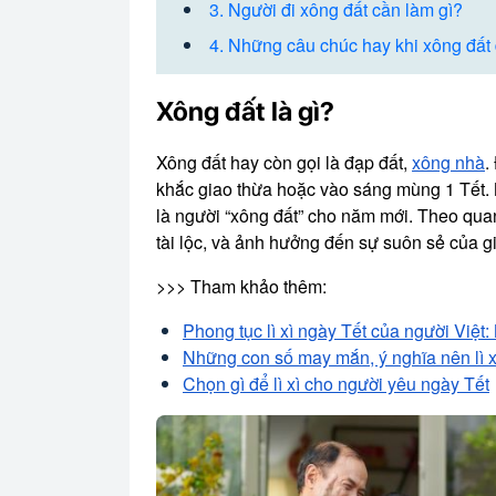
3. Người đi xông đất cần làm gì?
4. Những câu chúc hay khi xông đấ
Xông đất là gì?
Xông đất hay còn gọi là đạp đất,
xông nhà
.
khắc giao thừa hoặc vào sáng mùng 1 Tết. 
là người “xông đất” cho năm mới. Theo qu
tài lộc, và ảnh hưởng đến sự suôn sẻ của g
>>> Tham khảo thêm:
Phong tục lì xì ngày Tết của người Việt
Những con số may mắn, ý nghĩa nên lì x
Chọn gì để lì xì cho người yêu ngày Tết