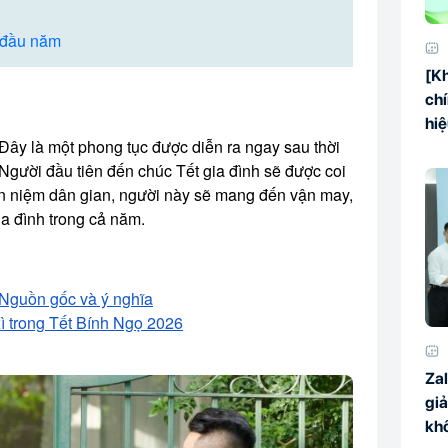
t đầu năm
[Kh
chí
hi
 Đây là một phong tục được diễn ra ngay sau thời
Người đầu tiên đến chúc Tết gia đình sẽ được coi
an niệm dân gian, người này sẽ mang đến vận may,
ia đình trong cả năm.
: Nguồn gốc và ý nghĩa
ì trong Tết Bính Ngọ 2026
Zal
giả
kh