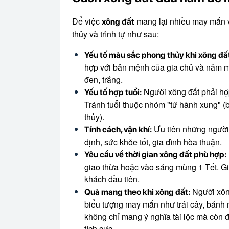
Để việc
mang lại nhiều may mắn và
xông đất
thủy và trình tự như sau:
Yếu tố màu sắc phong thủy khi xông đ
hợp với bản mệnh của gia chủ và năm m
đen, trắng.
Người xông đất phải hợp
Yếu tố hợp tuổi:
Tránh tuổi thuộc nhóm "tứ hành xung" (
thủy).
Ưu tiên những người c
Tính cách, vận khí:
định, sức khỏe tốt, gia đình hòa thuận.
Yêu cầu về thời gian xông đất phù hợp:
giao thừa hoặc vào sáng mùng 1 Tết. Gi
khách đầu tiên.
Người xông
Quà mang theo khi xông đất:
biểu tượng may mắn như trái cây, bánh mứ
không chỉ mang ý nghĩa tài lộc mà còn 
tích cực.