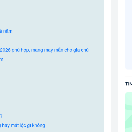
cả năm
ọ 2026 phù hợp, mang may mắn cho gia chủ
ăm
TI
g?
g hay mất lộc gì không