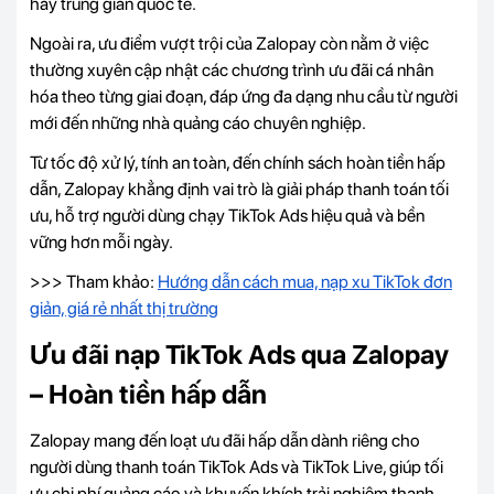
hay trung gian quốc tế.
Ngoài ra, ưu điểm vượt trội của Zalopay còn nằm ở việc
thường xuyên cập nhật các chương trình ưu đãi cá nhân
hóa theo từng giai đoạn, đáp ứng đa dạng nhu cầu từ người
mới đến những nhà quảng cáo chuyên nghiệp.
Từ tốc độ xử lý, tính an toàn, đến chính sách hoàn tiền hấp
dẫn, Zalopay khẳng định vai trò là giải pháp thanh toán tối
ưu, hỗ trợ người dùng chạy TikTok Ads hiệu quả và bền
vững hơn mỗi ngày.
>>> Tham khảo:
Hướng dẫn cách mua, nạp xu TikTok đơn
giản, giá rẻ nhất thị trường
Ưu đãi nạp TikTok Ads qua Zalopay
– Hoàn tiền hấp dẫn
Zalopay mang đến loạt ưu đãi hấp dẫn dành riêng cho
người dùng thanh toán TikTok Ads và TikTok Live, giúp tối
ưu chi phí quảng cáo và khuyến khích trải nghiệm thanh