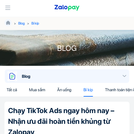
Blog
Bí kíp
BLOG
Blog
Tất cả
Mua sắm
Ăn uống
Bí kíp
Thanh toán tiện 
Chạy TikTok Ads ngay hôm nay –
Nhận ưu đãi hoàn tiền khủng từ
Zalopay