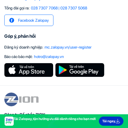
Tổng đài gọi ra:
028 7307 7068
|
028 7307 5068
Facebook Zalopay
Góp ý, phản hồi
Đăng ký doanh nghiệp
:
mc.zalopay.vn/user-register
Báo cáo bảo mật
:
hotro@zalopay.vn
Công ty Cổ phần ZION
Tải Zalopay, tận hưởng ưu đãi dành riêng cho bạn mới
Địa chỉ: Z06 Đường số 13, Phường Tân Thuận, Thành phố Hồ Chí Minh, Việt Nam.
Tải ngay
Giấy phép hoạt động cung ứng dịch vụ Trung Gian Thanh Toán số: 04/GP-NHNN cấp