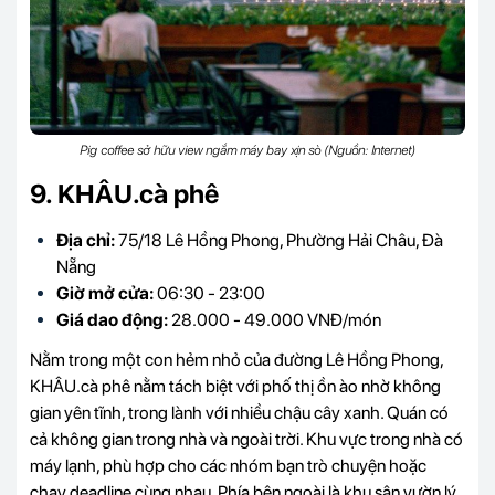
Pig coffee sở hữu view ngắm máy bay xịn sò (Nguồn: Internet)
9. KHÂU.cà phê
Địa chỉ:
75/18 Lê Hồng Phong, Phường Hải Châu, Đà
Nẵng
Giờ mở cửa:
06:30 - 23:00
Giá dao động:
28.000 - 49.000 VNĐ/món
Nằm trong một con hẻm nhỏ của đường Lê Hồng Phong,
KHÂU.cà phê nằm tách biệt với phố thị ồn ào nhờ không
gian yên tĩnh, trong lành với nhiều chậu cây xanh. Quán có
cả không gian trong nhà và ngoài trời. Khu vực trong nhà có
máy lạnh, phù hợp cho các nhóm bạn trò chuyện hoặc
chạy deadline cùng nhau. Phía bên ngoài là khu sân vườn lý