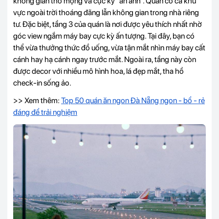
không gian thơ mộng và cực kỳ “ăn ảnh”. Quán có cả khu
vực ngoài trời thoáng đãng lẫn không gian trong nhà riêng
tư. Đặc biệt, tầng 3 của quán là nơi được yêu thích nhất nhờ
góc view ngắm máy bay cực kỳ ấn tượng. Tại đây, bạn có
thể vừa thưởng thức đồ uống, vừa tận mắt nhìn máy bay cất
cánh hay hạ cánh ngay trước mắt. Ngoài ra, tầng này còn
được decor với nhiều mô hình hoa, lá đẹp mắt, tha hồ
check-in sống ảo.
>> Xem thêm:
Top 50 quán ăn ngon Đà Nẵng ngon - bổ - rẻ
đáng để trải nghiệm