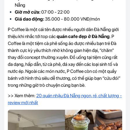
Nẵng
Giờ mở cửa:
07:00 - 22:00
Giá dao động:
35.000 - 80.000 VNĐ/món
P Coffee là một cái tên được nhiều người dân Đà Nẵng giới
thiệu khi nhắc tới top các
quán cafe đẹp ở Đà Nẵng
. P
Coffee là một tiệm cà phê sống ảo được nhiều bạn trẻ Đà
thành cực kỳ yêu thích nhờ không gian hiện đại, “chăm”
thay đổi concept thường xuyên. Đồ uống tại tiệm cũng rất
đa dạng, hấp dẫn, từ cà phê, đá xay đến các loại sinh tố và
nước ép. Ngoài các món nước, P Coffee còn có một quầy
bánh với hình thù siêu dễ thương, có thể giúp bạn “cứu đói”
trong những giờ trò chuyện cùng bạn bè.
>> Xem thêm:
20 quán nhậu Đà Nẵng ngon, rẻ, chất lượng -
review mới nhất