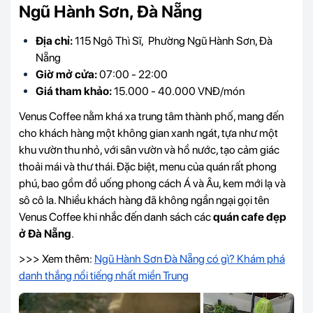
Ngũ Hành Sơn, Đà Nẵng
Địa chỉ:
115 Ngô Thì Sĩ, Phường Ngũ Hành Sơn, Đà
Nẵng
Giờ mở cửa:
07:00 - 22:00
Giá tham khảo:
15.000 - 40.000 VNĐ/món
Venus Coffee nằm khá xa trung tâm thành phố, mang đến
cho khách hàng một không gian xanh ngát, tựa như một
khu vườn thu nhỏ, với sân vườn và hồ nước, tạo cảm giác
thoải mái và thư thái. Đặc biệt, menu của quán rất phong
phú, bao gồm đồ uống phong cách Á và Âu, kem mới lạ và
sô cô la. Nhiều khách hàng đã không ngần ngại gọi tên
Venus Coffee khi nhắc đến danh sách các
quán cafe đẹp
ở Đà Nẵng
.
>>> Xem thêm:
Ngũ Hành Sơn Đà Nẵng có gì? Khám phá
danh thắng nổi tiếng nhất miền Trung