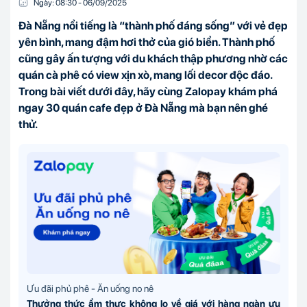
Ngày:
08:30
-
06/09
/
2025
Đà Nẵng nổi tiếng là “thành phố đáng sống” với vẻ đẹp
yên bình, mang đậm hơi thở của gió biển. Thành phố
cũng gây ấn tượng với du khách thập phương nhờ các
quán cà phê có view xịn xò, mang lối decor độc đáo.
Trong bài viết dưới đây, hãy cùng Zalopay khám phá
ngay 30 quán cafe đẹp ở Đà Nẵng mà bạn nên ghé
thử.
Ưu đãi phủ phê - Ăn uống no nê
Thưởng thức ẩm thực không lo về giá với hàng ngàn ưu