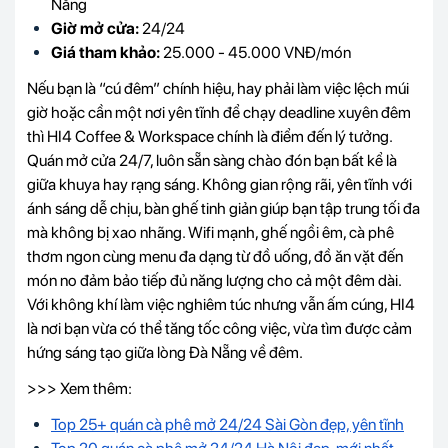
Nẵng
Giờ mở cửa:
24/24
Giá tham khảo:
25.000 - 45.000 VNĐ/món
Nếu bạn là “cú đêm” chính hiệu, hay phải làm việc lệch múi
giờ hoặc cần một nơi yên tĩnh để chạy deadline xuyên đêm
thì HI4 Coffee & Workspace chính là điểm đến lý tưởng.
Quán mở cửa 24/7, luôn sẵn sàng chào đón bạn bất kể là
giữa khuya hay rạng sáng. Không gian rộng rãi, yên tĩnh với
ánh sáng dễ chịu, bàn ghế tinh giản giúp bạn tập trung tối đa
mà không bị xao nhãng. Wifi mạnh, ghế ngồi êm, cà phê
thơm ngon cùng menu đa dạng từ đồ uống, đồ ăn vặt đến
món no đảm bảo tiếp đủ năng lượng cho cả một đêm dài.
Với không khí làm việc nghiêm túc nhưng vẫn ấm cúng, HI4
là nơi bạn vừa có thể tăng tốc công việc, vừa tìm được cảm
hứng sáng tạo giữa lòng Đà Nẵng về đêm.
>>> Xem thêm:
Top 25+ quán cà phê mở 24/24 Sài Gòn đẹp, yên tĩnh