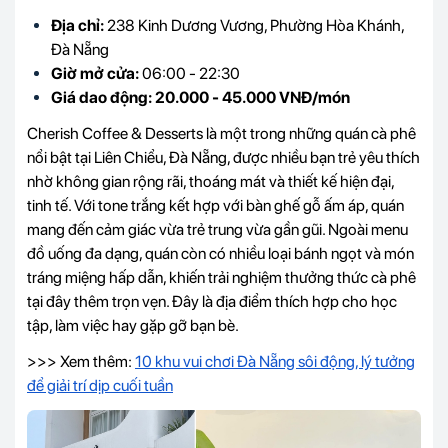
Địa chỉ:
238 Kinh Dương Vương, Phường Hòa Khánh,
Đà Nẵng
Giờ mở cửa:
06:00 - 22:30
Giá dao động: 20.000 - 45.000 VNĐ/món
Cherish Coffee & Desserts là một trong những quán cà phê
nổi bật tại Liên Chiểu, Đà Nẵng, được nhiều bạn trẻ yêu thích
nhờ không gian rộng rãi, thoáng mát và thiết kế hiện đại,
tinh tế. Với tone trắng kết hợp với bàn ghế gỗ ấm áp, quán
mang đến cảm giác vừa trẻ trung vừa gần gũi. Ngoài menu
đồ uống đa dạng, quán còn có nhiều loại bánh ngọt và món
tráng miệng hấp dẫn, khiến trải nghiệm thưởng thức cà phê
tại đây thêm trọn vẹn. Đây là địa điểm thích hợp cho học
tập, làm việc hay gặp gỡ bạn bè.
>>> Xem thêm:
10 khu vui chơi Đà Nẵng sôi động, lý tưởng
để giải trí dịp cuối tuần