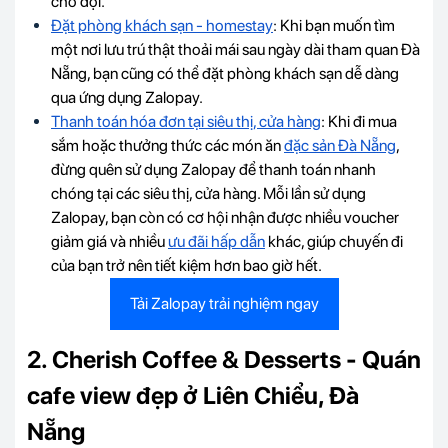
chờ đợi.
Đặt phòng khách sạn - homestay
: Khi bạn muốn tìm
một nơi lưu trú thật thoải mái sau ngày dài tham quan Đà
Nẵng, bạn cũng có thể đặt phòng khách sạn dễ dàng
qua ứng dụng Zalopay.
Thanh toán hóa đơn tại siêu thị, cửa hàng
: Khi đi mua
sắm hoặc thưởng thức các món ăn
đặc sản Đà Nẵng
,
đừng quên sử dụng Zalopay để thanh toán nhanh
chóng tại các siêu thị, cửa hàng. Mỗi lần sử dụng
Zalopay, bạn còn có cơ hội nhận được nhiều voucher
giảm giá và nhiều
ưu đãi hấp dẫn
khác, giúp chuyến đi
của bạn trở nên tiết kiệm hơn bao giờ hết.
Tải Zalopay trải nghiệm ngay
2. Cherish Coffee & Desserts - Quán
cafe view đẹp ở Liên Chiểu, Đà
Nẵng