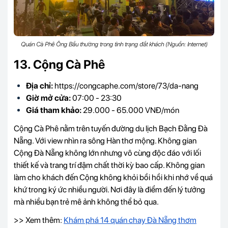
Quán Cà Phê Ông Bầu thường trong tình trạng đắt khách (Nguồn: Internet)
13. Cộng Cà Phê
Địa chỉ:
https://congcaphe.com/store/73/da-nang
Giờ mở cửa:
07:00 - 23:30
Giá tham khảo:
29.000 - 65.000 VNĐ/món
Cộng Cà Phê nằm trên tuyến đường du lịch Bạch Đằng Đà
Nẵng. Với view nhìn ra sông Hàn thơ mộng. Không gian
Cộng Đà Nẵng không lớn nhưng vô cùng độc đáo với lối
thiết kế và trang trí đậm chất thời kỳ bao cấp. Không gian
làm cho khách đến Cộng không khỏi bồi hồi khi nhớ về quá
khứ trong ký ức nhiều người. Nơi đây là điểm đến lý tưởng
mà nhiều bạn trẻ mê ảnh không thể bỏ qua.
>> Xem thêm:
Khám phá 14 quán chay Đà Nẵng thơm