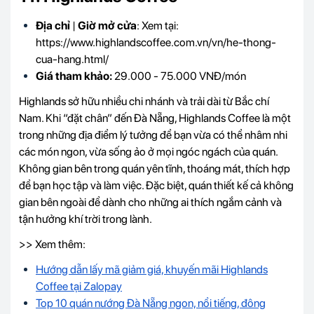
Địa chỉ
|
Giờ mở cửa
: Xem tại:
https://www.highlandscoffee.com.vn/vn/he-thong-
cua-hang.html/
Giá tham khảo:
29.000 - 75.000 VNĐ/món
Highlands sở hữu nhiều chi nhánh và trải dài từ Bắc chí
Nam. Khi “đặt chân” đến Đà Nẵng, Highlands Coffee là một
trong những địa điểm lý tưởng để bạn vừa có thể nhâm nhi
các món ngon, vừa sống ảo ở mọi ngóc ngách của quán.
Không gian bên trong quán yên tĩnh, thoáng mát, thích hợp
để bạn học tập và làm việc. Đặc biệt, quán thiết kế cả không
gian bên ngoài để dành cho những ai thích ngắm cảnh và
tận hưởng khí trời trong lành.
>> Xem thêm:
Hướng dẫn lấy mã giảm giá, khuyến mãi Highlands
Coffee tại Zalopay
Top 10 quán nướng Đà Nẵng ngon, nổi tiếng, đông