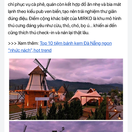
chỉ phục vụ cà phê, quán còn kết hợp đồ ăn nhẹ và bia mát
lạnh theo kiểu pub ven biển, tạo nên trải nghiệm thư giãn
đúng điệu. Điểm cộng khác biệt của MIRKO là khu mô hình
thú cưng đáng yêu như cừu, thỏ, chó, bọ ú… khiến ai đến
cũng thích thú check-in và nán lại thật lâu.
>>> Xem thêm:
Top 10 tiệm bánh kem Đà Nẵng ngon
“nhức nách”, hot trend