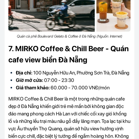
Quán cà phê Boulevard Gelato & Coffee ở Đà Nẵng (Nguồn: Internet)
7. MIRKO Coffee & Chill Beer - Quán
cafe view biển Đà Nẵng
Địa chỉ:
100 Nguyễn Hữu An, Phường Sơn Trà, Đà Nẵng
Giờ mở cửa:
07:00 - 23:30
Giá tham khảo:
60.000 - 70.000 VNĐ/món
MIRKO Coffee & Chill Beer là một trong những quán cafe
đẹp ở Đà Nẵng khiến giới trẻ mê mẩn bởi không gian độc
đáo mang phong cách Hà Lan với chiếc cối xay gió khổng
lồ và những lều trại màu nâu gỗ đầy lãng mạn. Tọa lạc tại khu
vực Âu thuyền Thọ Quang, quán sở hữu view hướng vịnh
biển cực chill, đặc biệt lý tưởng để ngắm hoàng hôn. Không