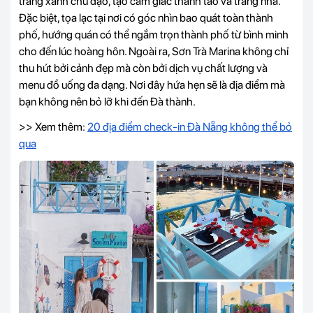
trắng xanh chủ đạo, tạo cảm giác thanh tao và trang nhã.
Đặc biệt, tọa lạc tại nơi có góc nhìn bao quát toàn thành
phố, hướng quán có thể ngắm trọn thành phố từ bình minh
cho đến lúc hoàng hôn. Ngoài ra, Sơn Trà Marina không chỉ
thu hút bởi cảnh đẹp mà còn bởi dịch vụ chất lượng và
menu đồ uống đa dạng. Nơi đây hứa hẹn sẽ là địa điểm mà
bạn không nên bỏ lỡ khi đến Đà thành.
>> Xem thêm:
20 địa điểm check-in Đà Nẵng không thể bỏ
qua