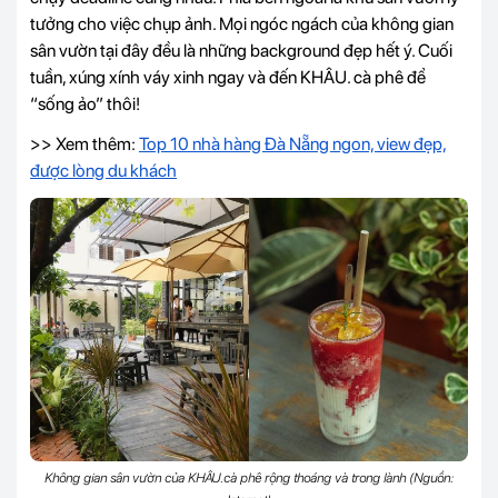
tưởng cho việc chụp ảnh. Mọi ngóc ngách của không gian
sân vườn tại đây đều là những background đẹp hết ý. Cuối
tuần, xúng xính váy xinh ngay và đến KHÂU. cà phê để
“sống ảo” thôi!
>> Xem thêm:
Top 10 nhà hàng Đà Nẵng ngon, view đẹp,
được lòng du khách
Không gian sân vườn của KHÂU.cà phê rộng thoáng và trong lành (Nguồn: