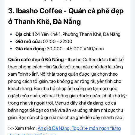
3. Ibasho Coffee - Quán cà phê đẹp
ở Thanh Khê, Đà Nẵng
Địa chỉ:
124 Yên Khê 1, Phường Thanh Khê, Đà Nẵng
Giờ mở cửa:
07:00 - 22:00
Giá dao động:
30.000 - 45.000 VNĐ/món
Quán cafe đẹp ở Đà Nẵng
- Ibasho Coffee được thiết kế
theo phong cách Hàn Quốc với tone màu chủ đạo là trắng
xám “xinh xắn”. Nội thất trong quán được lựa chọn theo
phong cách tối giản, tạo không gian rộng rãi, yên tĩnh cho
khách hàng. Bạn tha hồ chụp ảnh sống ảo tại mọi ngóc
ngách của quán, với hai không gian được chăm chút khá kỹ:
trong nhà và ngoài trời. Menu ở đây khá đa dạng, có cả
bánh ngọt để bạn có thể vừa ăn và uống nhâm nhi cực thư
giãn. Bạn còn chờ gì nữa mà chưa ghé đến đây nhanh nào!
>> Xem thêm:
Ăn gì ở Đà Nẵng: Top 31+ món ngon “lừng