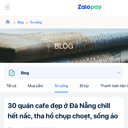
Blog
Ăn uống
BLOG
Blog
Tất cả
Mua sắm
Ăn uống
Bí kíp
Thanh toán tiện 
30 quán cafe đẹp ở Đà Nẵng chill
hết nấc, tha hồ chụp choẹt, sống ảo