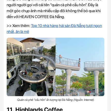
người người gọi với cái tên “quán cà phê cầu hôn”. Đây là
một góc chụp ảnh mà nhiều cặp đôi không thể bỏ qua khi
đến với HEAVEN COFFEE Đà Nẵng.
>> Xem thêm:
Top 10 nhà hàng hải sản Đà Nẵng tươi ngon
nhất, ăn là mê
Quán cà phê “cầu hôn” ấn tượng tại Đà Nẵng (Nguồn: Internet)
11. Highlands Coffee