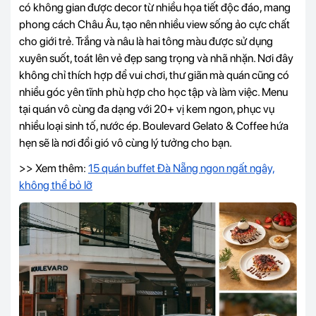
có không gian được decor từ nhiều họa tiết độc đáo, mang
phong cách Châu Âu, tạo nên nhiều view sống ảo cực chất
cho giới trẻ. Trắng và nâu là hai tông màu được sử dụng
xuyên suốt, toát lên vẻ đẹp sang trọng và nhã nhặn. Nơi đây
không chỉ thích hợp để vui chơi, thư giãn mà quán cũng có
nhiều góc yên tĩnh phù hợp cho học tập và làm việc.
Menu
tại quán vô cùng đa dạng với 20+ vị kem ngon, phục vụ
nhiều loại sinh tố, nước ép. Boulevard Gelato & Coffee hứa
hẹn sẽ là nơi đổi gió vô cùng lý tưởng cho bạn.
>> Xem thêm:
15 quán buffet Đà Nẵng ngon ngất ngây,
không thể bỏ lỡ