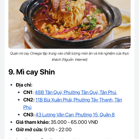
Quán mì cay Omega tập trung vào chất lượng món ăn và trải nghiệm của thực
khách (Nguồn: Internet)
9. Mì cay Shin
Địa chỉ:
CN1
:
48B Tân Quý, Phường Tân Quý, Tân Phú
CN2:
11B Bùi Xuân Phái, Phường Tây Thạnh, Tân
Phú
CN3:
43 Lương Văn Can, Phường 15, Quận 8
Giá tham khảo:
35.000 - 65.000 VNĐ
Giờ mở cửa:
9:00 - 22:00