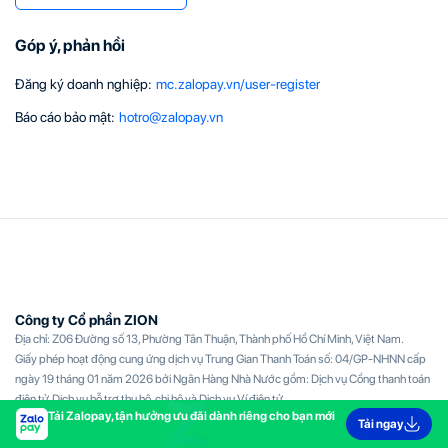
Góp ý, phản hồi
Đăng ký doanh nghiệp
:
mc.zalopay.vn/user-register
Báo cáo bảo mật
:
hotro@zalopay.vn
Công ty Cổ phần ZION
Địa chỉ: Z06 Đường số 13, Phường Tân Thuận, Thành phố Hồ Chí Minh, Việt Nam.
Giấy phép hoạt động cung ứng dịch vụ Trung Gian Thanh Toán số: 04/GP-NHNN cấp
ngày 19 tháng 01 năm 2026 bởi Ngân Hàng Nhà Nước gồm: Dịch vụ Cổng thanh toán
điện tử, Dịch vụ hỗ trợ thu hộ, chi hộ và Dịch vụ Ví điện tử.
Tải Zalopay, tận hưởng ưu đãi dành riêng cho bạn mới
Hình thức cung cấp, thương hiệu: Trực tuyến hoặc các hình thức khác phù hợp quy
Tải ngay
định với thương hiệu Zalopay.