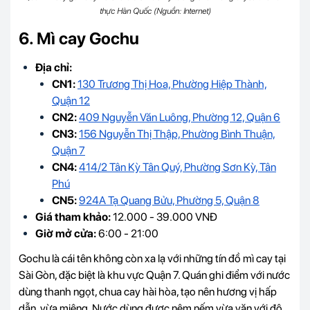
thực Hàn Quốc (Nguồn: Internet)
6. Mì cay Gochu
Địa chỉ:
CN1:
130 Trương Thị Hoa, Phường Hiệp Thành,
Quận 12
CN2:
409 Nguyễn Văn Luông, Phường 12, Quận 6
CN3:
156 Nguyễn Thị Thập, Phường Bình Thuận,
Quận 7
CN4:
414/2 Tân Kỳ Tân Quý, Phường Sơn Kỳ, Tân
Phú
CN5:
924A Tạ Quang Bửu, Phường 5, Quận 8
Giá tham khảo:
12.000 - 39.000 VNĐ
Giờ mở cửa:
6:00 - 21:00
Gochu là cái tên không còn xa lạ với những tín đồ mì cay tại
Sài Gòn, đặc biệt là khu vực Quận 7. Quán ghi điểm với nước
dùng thanh ngọt, chua cay hài hòa, tạo nên hương vị hấp
dẫn, vừa miệng. Nước dùng được nêm nếm vừa vặn với độ