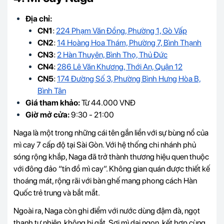
Địa chỉ:
CN1
:
224 Phạm Văn Đồng, Phường 1, Gò Vấp
CN2
:
14 Hoàng Hoa Thám, Phường 7, Bình Thạnh
CN3
:
2 Hàn Thuyên, Bình Thọ, Thủ Đức
CN4
:
286 Lê Văn Khương, Thới An, Quận 12
CN5
:
174 Đường Số 3, Phường Bình Hưng Hòa B,
Bình Tân
Giá tham khảo:
Từ 44.000 VNĐ
Giờ mở cửa:
9:30 - 21:00
Naga là một trong những cái tên gắn liền với sự bùng nổ của
mì cay 7 cấp độ tại Sài Gòn. Với hệ thống chi nhánh phủ
sóng rộng khắp, Naga đã trở thành thương hiệu quen thuộc
với đông đảo “tín đồ mì cay”. Không gian quán được thiết kế
thoáng mát, rộng rãi với bàn ghế mang phong cách Hàn
Quốc trẻ trung và bắt mắt.
Ngoài ra, Naga còn ghi điểm với nước dùng đậm đà, ngọt
thanh tự nhiên, không bị gắt. Sợi mì dai ngon, kết hợp cùng