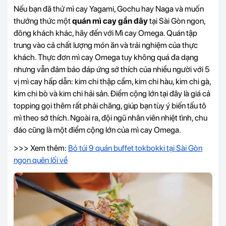
Nếu bạn đã thử mì cay Yagami, Gochu hay Naga và muốn
thưởng thức một
quán mì cay gần đây
tại Sài Gòn ngon,
đông khách khác, hãy đến với Mì cay Omega. Quán tập
trung vào cả chất lượng món ăn và trải nghiệm của thực
khách. Thực đơn mì cay Omega tuy không quá đa dạng
nhưng vẫn đảm bảo đáp ứng sở thích của nhiều người với 5
vị mì cay hấp dẫn: kim chi thập cẩm, kim chi hàu, kim chi gà,
kim chi bò và kim chi hải sản. Điểm cộng lớn tại đây là giá cả
topping gọi thêm rất phải chăng, giúp bạn tùy ý biến tấu tô
mì theo sở thích. Ngoài ra, đội ngũ nhân viên nhiệt tình, chu
đáo cũng là một điểm cộng lớn của mì cay Omega.
>>> Xem thêm:
Bỏ túi 9 quán buffet tokbokki tại Sài Gòn
ngon quên lối về