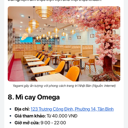
Yagami gây ấn tượng với phong cách trang trí Nhật Bản (Nguồn: Internet)
8. Mì cay Omega
Địa chỉ:
123 Trương Công Định, Phường 14, Tân Bình
Giá tham khảo:
Từ 40.000 VNĐ
Giờ mở cửa:
9:00 - 22:00