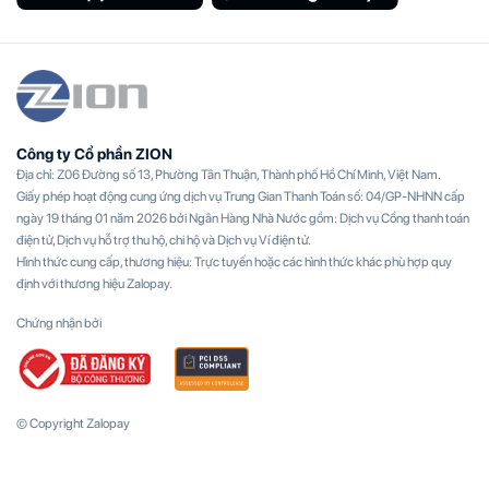
Công ty Cổ phần ZION
Địa chỉ: Z06 Đường số 13, Phường Tân Thuận, Thành phố Hồ Chí Minh, Việt Nam.
Giấy phép hoạt động cung ứng dịch vụ Trung Gian Thanh Toán số: 04/GP-NHNN cấp
ngày 19 tháng 01 năm 2026 bởi Ngân Hàng Nhà Nước gồm: Dịch vụ Cổng thanh toán
điện tử, Dịch vụ hỗ trợ thu hộ, chi hộ và Dịch vụ Ví điện tử.
Hình thức cung cấp, thương hiệu: Trực tuyến hoặc các hình thức khác phù hợp quy
định với thương hiệu Zalopay.
Chứng nhận bởi
© Copyright Zalopay