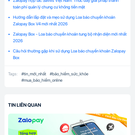
Zalopay hợp tác Savills Việt Nam: Thúc đẩy giải pháp thanh
toán phí quản lý chung cư không tiền mặt
Hướng dẫn lắp đặt và mẹo sử dụng Loa báo chuyển khoản
Zalopay Box V4 mới nhất 2026
Zalopay Box - Loa báo chuyển khoản tung bộ nhận diện mới nhất
2026
Câu hỏi thường gặp khi sử dụng Loa báo chuyển khoản Zalopay
Box
Tags:
#
tin_mới_nhất
#
bảo_hiểm_sức_khỏe
#
mua_bảo_hiểm_online
TIN LIÊN QUAN