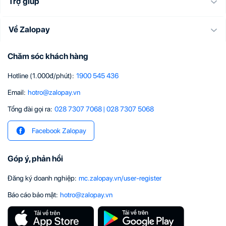
Trợ giúp
Về Zalopay
Chăm sóc khách hàng
Hotline (1.000đ/phút)
:
1900 545 436
Email
:
hotro@zalopay.vn
Tổng đài gọi ra:
028 7307 7068
|
028 7307 5068
Facebook Zalopay
Góp ý, phản hồi
Đăng ký doanh nghiệp
:
mc.zalopay.vn/user-register
Báo cáo bảo mật
:
hotro@zalopay.vn