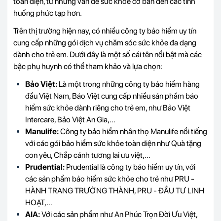
toàn diện, từ những vấn đề sức khỏe cơ bản đến các tình
huống phức tạp hơn.
Trên thị trường hiện nay, có nhiều công ty bảo hiểm uy tín
cung cấp những gói dịch vụ chăm sóc sức khỏe đa dạng
dành cho trẻ em. Dưới đây là một số cái tên nổi bật mà các
bậc phụ huynh có thể tham khảo và lựa chọn:
Bảo Việt:
Là một trong những công ty bảo hiểm hàng
đầu Việt Nam, Bảo Việt cung cấp nhiều sản phẩm bảo
hiểm sức khỏe dành riêng cho trẻ em, như Bảo Việt
Intercare, Bảo Việt An Gia,...
Manulife:
Công ty bảo hiểm nhân thọ Manulife nổi tiếng
với các gói bảo hiểm sức khỏe toàn diện như
Quà tặng
con yêu, Chắp cánh tương lai ưu việt,...
Prudential:
Prudential là công ty bảo hiểm uy tín, với
các sản phẩm bảo hiểm sức khỏe cho trẻ như PRU -
HÀNH TRANG TRƯỞNG THÀNH, PRU - ĐẦU TƯ LINH
HOẠT,…
AIA:
Với các sản phẩm như An Phúc Trọn Đời Ưu Việt,