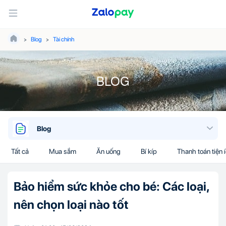
Blog
Tài chính
BLOG
Blog
Tất cả
Mua sắm
Ăn uống
Bí kíp
Thanh toán tiện 
Bảo hiểm sức khỏe cho bé: Các loại,
nên chọn loại nào tốt