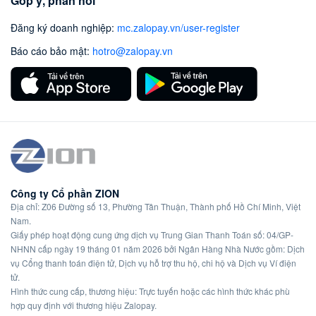
Góp ý, phản hồi
Đăng ký doanh nghiệp
:
mc.zalopay.vn/user-register
Báo cáo bảo mật
:
hotro@zalopay.vn
Công ty Cổ phần ZION
Địa chỉ: Z06 Đường số 13, Phường Tân Thuận, Thành phố Hồ Chí Minh, Việt
Nam.
Giấy phép hoạt động cung ứng dịch vụ Trung Gian Thanh Toán số: 04/GP-
NHNN cấp ngày 19 tháng 01 năm 2026 bởi Ngân Hàng Nhà Nước gồm: Dịch
vụ Cổng thanh toán điện tử, Dịch vụ hỗ trợ thu hộ, chi hộ và Dịch vụ Ví điện
tử.
Hình thức cung cấp, thương hiệu: Trực tuyến hoặc các hình thức khác phù
hợp quy định với thương hiệu Zalopay.