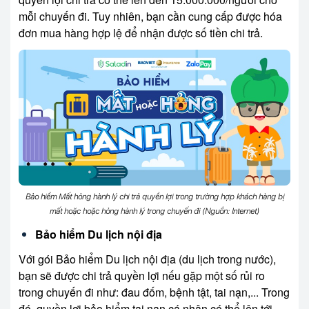
mỗi chuyến đi. Tuy nhiên, bạn cần cung cấp được hóa
đơn mua hàng hợp lệ để nhận được số tiền chi trả.
Bảo hiểm Mất hỏng hành lý chi trả quyền lợi trong trường hợp khách hàng bị
mất hoặc hoặc hỏng hành lý trong chuyến đi (Nguồn: Internet)
Bảo hiểm Du lịch nội địa
Với gói Bảo hiểm Du lịch nội địa (du lịch trong nước),
bạn sẽ được chi trả quyền lợi nếu gặp một số rủi ro
trong chuyến đi như: đau đốm, bệnh tật, tai nạn,... Trong
đó, quyền lợi bảo hiểm tai nạn cá nhân có thể lên tới