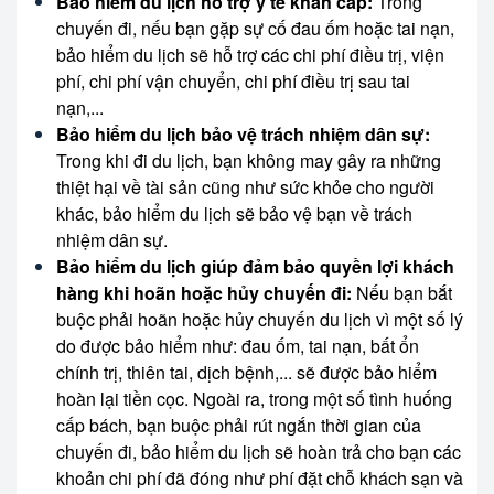
Bảo hiểm du lịch hỗ trợ y tế khẩn cấp:
Trong
chuyến đi, nếu bạn gặp sự cố đau ốm hoặc tai nạn,
bảo hiểm du lịch sẽ hỗ trợ các chi phí điều trị, viện
phí, chi phí vận chuyển, chi phí điều trị sau tai
nạn,...
Bảo hiểm du lịch bảo vệ trách nhiệm dân sự:
Trong khi đi du lịch, bạn không may gây ra những
thiệt hại về tài sản cũng như sức khỏe cho người
khác, bảo hiểm du lịch sẽ bảo vệ bạn về trách
nhiệm dân sự.
Bảo hiểm du lịch giúp đảm bảo quyền lợi khách
hàng khi hoãn hoặc hủy chuyến đi:
Nếu bạn bắt
buộc phải hoãn hoặc hủy chuyến du lịch vì một số lý
do được bảo hiểm như: đau ốm, tai nạn, bất ổn
chính trị, thiên tai, dịch bệnh,... sẽ được bảo hiểm
hoàn lại tiền cọc. Ngoài ra, trong một số tình huống
cấp bách, bạn buộc phải rút ngắn thời gian của
chuyến đi, bảo hiểm du lịch sẽ hoàn trả cho bạn các
khoản chi phí đã đóng như phí đặt chỗ khách sạn và