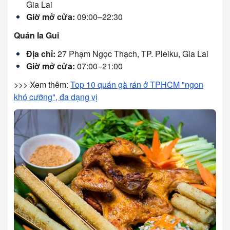
Gia Lai
Giờ mở cửa:
09:00–22:30
Quán Ia Gui
Địa chỉ:
27 Phạm Ngọc Thạch, TP. Pleiku, Gia Lai
Giờ mở cửa:
07:00–21:00
>>> Xem thêm:
Top 10 quán gà rán ở TPHCM "ngon
khó cưỡng", đa dạng vị