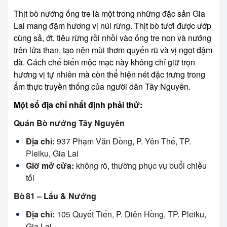
Thịt bò nướng ống tre là một trong những đặc sản Gia
Lai mang đậm hương vị núi rừng. Thịt bò tươi được ướp
cùng sả, ớt, tiêu rừng rồi nhồi vào ống tre non và nướng
trên lửa than, tạo nên mùi thơm quyến rũ và vị ngọt đậm
đà. Cách chế biến mộc mạc này không chỉ giữ trọn
hương vị tự nhiên mà còn thể hiện nét đặc trưng trong
ẩm thực truyền thống của người dân Tây Nguyên.
Một số địa chỉ nhất định phải thử:
Quán Bò nướng Tây Nguyên
Địa chỉ:
937 Phạm Văn Đồng, P. Yên Thế, TP.
Pleiku, Gia Lai
Giờ mở cửa:
không rõ, thường phục vụ buổi chiều
tối
Bò 81 – Lẩu & Nướng
Địa chỉ:
105 Quyết Tiến, P. Diên Hồng, TP. Pleiku,
Gia Lai