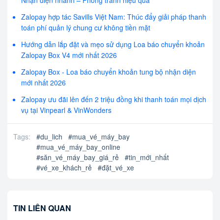
Nhận diện nhanh – Phòng tránh hiệu quả
Zalopay hợp tác Savills Việt Nam: Thúc đẩy giải pháp thanh
toán phí quản lý chung cư không tiền mặt
Hướng dẫn lắp đặt và mẹo sử dụng Loa báo chuyển khoản
Zalopay Box V4 mới nhất 2026
Zalopay Box - Loa báo chuyển khoản tung bộ nhận diện
mới nhất 2026
Zalopay ưu đãi lên đến 2 triệu đồng khi thanh toán mọi dịch
vụ tại Vinpearl & VinWonders
Tags:
#
du_lich
#
mua_vé_máy_bay
#
mua_vé_máy_bay_online
#
săn_vé_máy_bay_giá_rẻ
#
tin_mới_nhất
#
vé_xe_khách_rẻ
#
đặt_vé_xe
TIN LIÊN QUAN