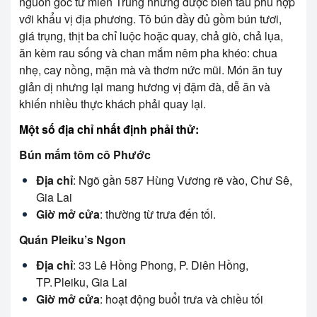
nguồn gốc từ miền Trung nhưng được biến tấu phù hợp
với khẩu vị địa phương. Tô bún đầy đủ gồm bún tươi,
giá trụng, thịt ba chỉ luộc hoặc quay, chả giò, chả lụa,
ăn kèm rau sống và chan mắm nêm pha khéo: chua
nhẹ, cay nồng, mặn mà và thơm nức mũi. Món ăn tuy
giản dị nhưng lại mang hương vị đậm đà, dễ ăn và
khiến nhiều thực khách phải quay lại.
Một số địa chỉ nhất định phải thử:
Bún mắm tôm cô Phước
Địa chỉ
: Ngõ gần 587 Hùng Vương rẽ vào, Chư Sê,
Gia Lai
Giờ mở cửa
: thường từ trưa đến tối.
Quán Pleiku’s Ngon
Địa chỉ
: 33 Lê Hồng Phong, P. Diên Hồng,
TP. Pleiku, Gia Lai
Giờ mở cửa
: hoạt động buổi trưa và chiều tối