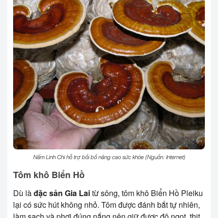
Nấm Linh Chi hỗ trợ bồi bổ nâng cao sức khỏe (Nguồn: Internet)
Tôm khô Biển Hồ
Dù là
đặc sản Gia Lai
từ sông, tôm khô Biển Hồ Pleiku
lại có sức hút không nhỏ. Tôm được đánh bắt tự nhiên,
làm sạch và phơi đúng nắng nên giữ được độ ngọt, thịt