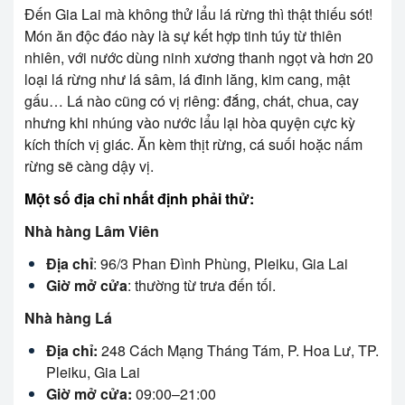
Đến Gia Lai mà không thử lẩu lá rừng thì thật thiếu sót!
Món ăn độc đáo này là sự kết hợp tinh túy từ thiên
nhiên, với nước dùng ninh xương thanh ngọt và hơn 20
loại lá rừng như lá sâm, lá đinh lăng, kim cang, mật
gấu… Lá nào cũng có vị riêng: đắng, chát, chua, cay
nhưng khi nhúng vào nước lẩu lại hòa quyện cực kỳ
kích thích vị giác. Ăn kèm thịt rừng, cá suối hoặc nấm
rừng sẽ càng dậy vị.
Một số địa chỉ nhất định phải thử:
Nhà hàng Lâm Viên
Địa chỉ
: 96/3 Phan Đình Phùng, Pleiku, Gia Lai
Giờ mở cửa
: thường từ trưa đến tối.
Nhà hàng Lá
Địa chỉ:
248 Cách Mạng Tháng Tám, P. Hoa Lư, TP.
Pleiku, Gia Lai
Giờ mở cửa:
09:00–21:00