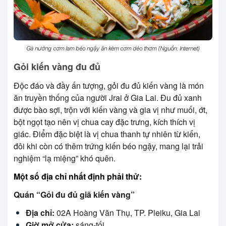
Gà nướng cơm lam béo ngậy ăn kèm cơm dẻo thơm (Nguồn: Internet)
Gỏi kiến vàng đu đủ
Độc đáo và đầy ấn tượng, gỏi đu đủ kiến vàng là món
ăn truyền thống của người Jrai ở Gia Lai. Đu đủ xanh
được bào sợi, trộn với kiến vàng và gia vị như muối, ớt,
bột ngọt tạo nên vị chua cay đặc trưng, kích thích vị
giác. Điểm đặc biệt là vị chua thanh tự nhiên từ kiến,
đôi khi còn có thêm trứng kiến béo ngậy, mang lại trải
nghiệm “lạ miệng” khó quên.
Một số địa chỉ nhất định phải thử:
Quán “Gỏi đu đủ giã kiến vàng”
Địa chỉ:
02A Hoàng Văn Thụ, TP. Pleiku, Gia Lai
Giờ mở cửa:
sáng-tối