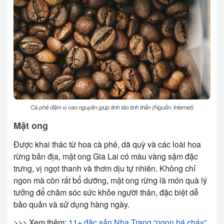
Cà phê đậm vị cao nguyên giúp tỉnh táo tinh thần (Nguồn: Internet)
Mật ong
Được khai thác từ hoa cà phê, dã quỳ và các loài hoa
rừng bản địa, mật ong Gia Lai có màu vàng sậm đặc
trưng, vị ngọt thanh và thơm dịu tự nhiên. Không chỉ
ngon mà còn rất bổ dưỡng, mật ong rừng là món quà lý
tưởng để chăm sóc sức khỏe người thân, đặc biệt dễ
bảo quản và sử dụng hàng ngày.
>>> Xem thêm:
11+ đặc sản Nha Trang “ngon bá cháy”