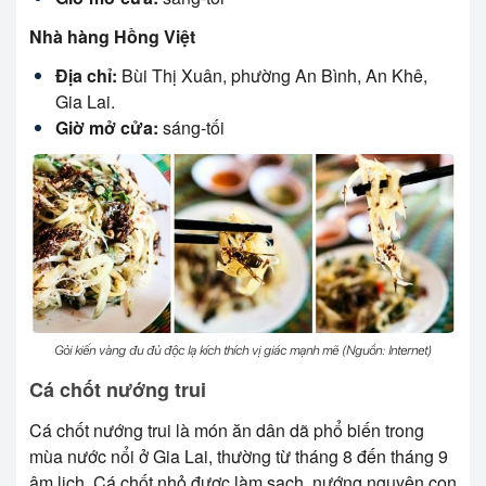
Nhà hàng Hồng Việt
Địa chỉ:
Bùi Thị Xuân, phường An Bình, An Khê,
Gia Lai.
Giờ mở cửa:
sáng-tối
Gỏi kiến vàng đu đủ độc lạ kích thích vị giác mạnh mẽ (Nguồn: Internet)
Cá chốt nướng trui
Cá chốt nướng trui là món ăn dân dã phổ biến trong
mùa nước nổi ở Gia Lai, thường từ tháng 8 đến tháng 9
âm lịch. Cá chốt nhỏ được làm sạch, nướng nguyên con