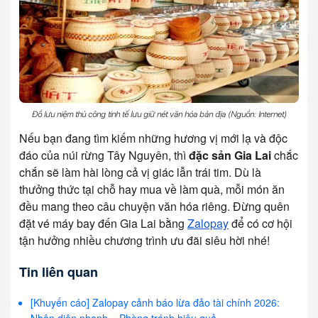
Đồ lưu niệm thủ công tinh tế lưu giữ nét văn hóa bản địa (Nguồn: Internet)
Nếu bạn đang tìm kiếm những hương vị mới lạ và độc
đáo của núi rừng Tây Nguyên, thì
đặc sản Gia Lai
chắc
chắn sẽ làm hài lòng cả vị giác lẫn trái tim. Dù là
thưởng thức tại chỗ hay mua về làm quà, mỗi món ăn
đều mang theo câu chuyện văn hóa riêng. Đừng quên
đặt vé máy bay đến Gia Lai bằng
Zalopay
để có cơ hội
tận hưởng nhiều chương trình ưu đãi siêu hời nhé!
Tin liên quan
[Khuyến cáo] Zalopay cảnh báo lừa đảo tài chính 2026: