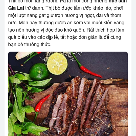
Thịt bò một nắng Krông Pa là một trong những
đặc sản
Gia Lai
trứ danh. Thịt bò được tẩm ướp khéo léo, phơi
một lượt nắng gắt giữ trọn hương vị ngọt, dai và thơm
nức. Món này thường được ăn kèm với muối kiến vàng
tạo nên hương vị độc đáo khó quên. Rất thích hợp làm
quà biếu vào các dịp lễ, tết hoặc đơn giản là để cùng
bạn bè thưởng thức.