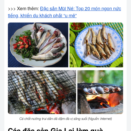
>>> Xem thêm:
Đặc sản Mũi Né: Top 20 món ngon nức
tiếng, khiến du khách phải “u mê”
Cá chốt nướng trui dân dã đậm đà vị sông suối (Nguồn: Internet)
Các đặc sản Gia Lai làm quà –