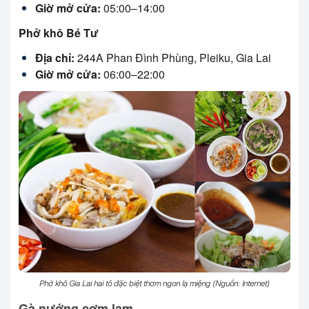
Giờ mở cửa:
05:00–14:00
Phở khô Bé Tư
Địa chỉ:
244A Phan Đình Phùng, Pleiku, Gia Lai
Giờ mở cửa:
06:00–22:00
Phở khô Gia Lai hai tô đặc biệt thơm ngon lạ miệng (Nguồn: Internet)
Gà nướng cơm lam