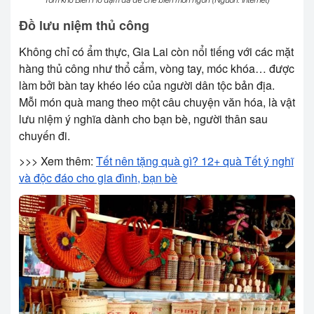
Tôm khô Biển Hồ đậm đà dễ chế biến món ngon (Nguồn: Internet)
Đồ lưu niệm thủ công
Không chỉ có ẩm thực, Gia Lai còn nổi tiếng với các mặt
hàng thủ công như thổ cẩm, vòng tay, móc khóa… được
làm bởi bàn tay khéo léo của người dân tộc bản địa.
Mỗi món quà mang theo một câu chuyện văn hóa, là vật
lưu niệm ý nghĩa dành cho bạn bè, người thân sau
chuyến đi.
>>> Xem thêm:
Tết nên tặng quà gì? 12+ quà Tết ý nghĩ
và độc đáo cho gia đình, bạn bè