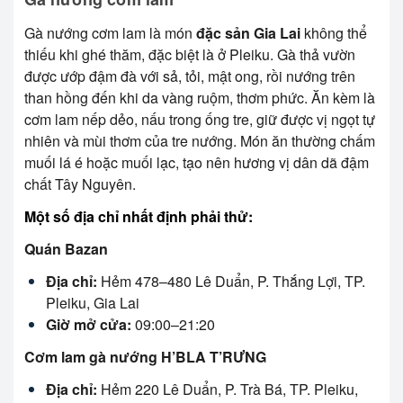
Gà nướng cơm lam là món
đặc sản Gia Lai
không thể
thiếu khi ghé thăm, đặc biệt là ở Pleiku. Gà thả vườn
được ướp đậm đà với sả, tỏi, mật ong, rồi nướng trên
than hồng đến khi da vàng ruộm, thơm phức. Ăn kèm là
cơm lam nếp dẻo, nấu trong ống tre, giữ được vị ngọt tự
nhiên và mùi thơm của tre nướng. Món ăn thường chấm
muối lá é hoặc muối lạc, tạo nên hương vị dân dã đậm
chất Tây Nguyên.
Một số địa chỉ nhất định phải thử:
Quán Bazan
Địa chỉ:
Hẻm 478–480 Lê Duẩn, P. Thắng Lợi, TP.
Pleiku, Gia Lai
Giờ mở cửa:
09:00–21:20
Cơm lam gà nướng H’BLA T’RƯNG
Địa chỉ:
Hẻm 220 Lê Duẩn, P. Trà Bá, TP. Pleiku,