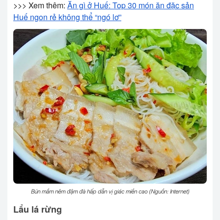
>>> Xem thêm:
Ăn gì ở Huế: Top 30 món ăn đặc sản
Huế ngon rẻ không thể “ngó lơ”
Bún mắm nêm đậm đà hấp dẫn vị giác miền cao (Nguồn: Internet)
Lẩu lá rừng