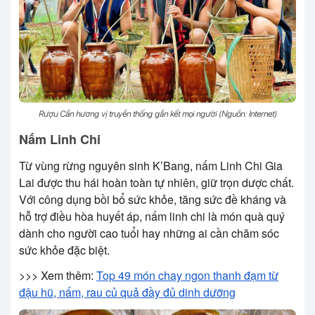
Rượu Cần hương vị truyền thống gắn kết mọi người (Nguồn: Internet)
Nấm Linh Chi
Từ vùng rừng nguyên sinh K’Bang, nấm Linh Chi Gia
Lai được thu hái hoàn toàn tự nhiên, giữ trọn dược chất.
Với công dụng bồi bổ sức khỏe, tăng sức đề kháng và
hỗ trợ điều hòa huyết áp, nấm linh chi là món quà quý
dành cho người cao tuổi hay những ai cần chăm sóc
sức khỏe đặc biệt.
>>> Xem thêm:
Top 49 món chay ngon thanh đạm từ
đậu hũ, nấm, rau củ quả đầy đủ dinh dưỡng