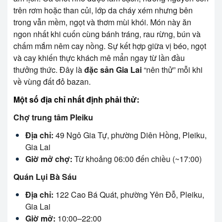
trên rơm hoặc than củi, lớp da cháy xém nhưng bên
trong vẫn mềm, ngọt và thơm mùi khói. Món này ăn
ngon nhất khi cuốn cùng bánh tráng, rau rừng, bún và
chấm mắm nêm cay nồng. Sự kết hợp giữa vị béo, ngọt
và cay khiến thực khách mê mẩn ngay từ lần đầu
thưởng thức. Đây là
đặc sản Gia Lai
“nên thử” mỗi khi
về vùng đất đỏ bazan.
Một số địa chỉ nhất định phải thử:
Chợ trung tâm Pleiku
Địa chỉ:
49 Ngô Gia Tự, phường Diên Hồng, Pleiku,
Gia Lai
Giờ mở chợ:
Từ khoảng 06:00 đến chiều (~17:00)
Quán Lụi Bà Sáu
Địa chỉ:
122 Cao Bá Quát, phường Yên Đỗ, Pleiku,
Gia Lai
Giờ mở:
10:00–22:00