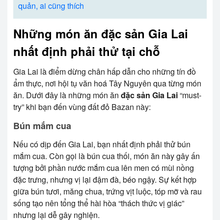
quản, ai cũng thích
Những món ăn đặc sản Gia Lai
nhất định phải thử tại chỗ
Gia Lai là điểm dừng chân hấp dẫn cho những tín đồ
ẩm thực, nơi hội tụ văn hoá Tây Nguyên qua từng món
ăn. Dưới đây là những món ăn
đặc sản Gia Lai
“must-
try” khi bạn đến vùng đất đỏ Bazan này:
Bún mắm cua
Nếu có dịp đến Gia Lai, bạn nhất định phải thử bún
mắm cua. Còn gọi là bún cua thối, món ăn này gây ấn
tượng bởi phần nước mắm cua lên men có mùi nồng
đặc trưng, nhưng vị lại đậm đà, béo ngậy. Sự kết hợp
giữa bún tươi, măng chua, trứng vịt luộc, tóp mỡ và rau
sống tạo nên tổng thể hài hòa “thách thức vị giác”
nhưng lại dễ gây nghiện.