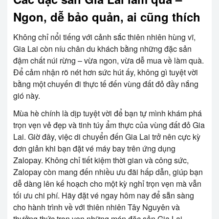
Ngon, dễ bảo quản, ai cũng thích
Không chỉ nổi tiếng với cảnh sắc thiên nhiên hùng vĩ,
Gia Lai còn níu chân du khách bằng những đặc sản
đậm chất núi rừng – vừa ngon, vừa dễ mua về làm quà.
Để cảm nhận rõ nét hơn sức hút ấy, không gì tuyệt vời
bằng một chuyến đi thực tế đến vùng đất đỏ đầy nắng
gió này.
Mùa hè chính là dịp tuyệt vời để bạn tự mình khám phá
trọn vẹn vẻ đẹp và tinh túy ẩm thực của vùng đất đỏ Gia
Lai. Giờ đây, việc di chuyển đến Gia Lai trở nên cực kỳ
đơn giản khi bạn đặt vé máy bay trên ứng dụng
Zalopay. Không chỉ tiết kiệm thời gian và công sức,
Zalopay còn mang đến nhiều ưu đãi hấp dẫn, giúp bạn
dễ dàng lên kế hoạch cho một kỳ nghỉ trọn vẹn mà vẫn
tối ưu chi phí. Hãy đặt vé ngay hôm nay để sẵn sàng
cho hành trình về với thiên nhiên Tây Nguyên và
thưởng thức trọn vẹn những món đặc sản Gia Lai.