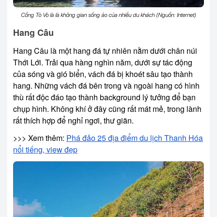
Cổng Tò Vò là là không gian sống ảo của nhiều du khách (Nguồn: Internet)
Hang Câu
Hang Câu là một hang đá tự nhiên nằm dưới chân núi
Thới Lới. Trải qua hàng nghìn năm, dưới sự tác động
của sóng và gió biển, vách đá bị khoét sâu tạo thành
hang. Những vách đá bên trong và ngoài hang có hình
thù rất độc đáo tạo thành background lý tưởng để bạn
chụp hình. Không khí ở đây cũng rất mát mẻ, trong lành
rất thích hợp để nghỉ ngơi, thư giãn.
>>> Xem thêm:
Phá đảo 25 địa điểm du lịch Thanh Hóa
nổi tiếng, view đẹp