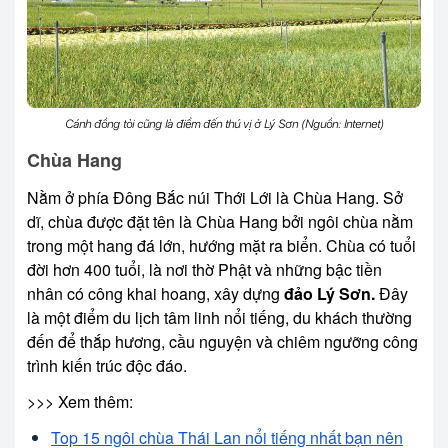
Cánh đồng tỏi cũng là điểm đến thú vị ở Lý Sơn (Nguồn: Internet)
Chùa Hang
Nằm ở phía Đông Bắc núi Thới Lới là Chùa Hang. Sở
dĩ, chùa được đặt tên là Chùa Hang bởi ngôi chùa nằm
trong một hang đá lớn, hướng mặt ra biển. Chùa có tuổi
đời hơn 400 tuổi, là nơi thờ Phật và những bậc tiền
nhân có công khai hoang, xây dựng
đảo Lý Sơn.
Đây
là một điểm du lịch tâm linh nổi tiếng, du khách thường
đến để thắp hương, cầu nguyện và chiêm ngưỡng công
trình kiến trúc độc đáo.
>>> Xem thêm:
Top 15 ngôi chùa Thái Lan nổi tiếng nhất bạn nên