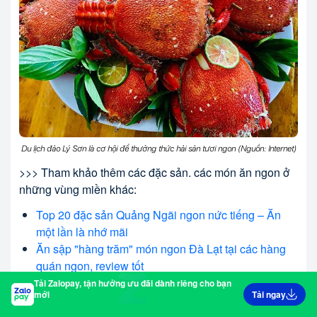
Du lịch đảo Lý Sơn là cơ hội để thưởng thức hải sản tươi ngon (Nguồn: Internet)
>>> Tham khảo thêm các đặc sản. các món ăn ngon ở
những vùng miền khác:
Top 20 đặc sản Quảng Ngãi ngon nức tiếng – Ăn
một lần là nhớ mãi
Ăn sập "hàng trăm" món ngon Đà Lạt tại các hàng
quán ngon, review tốt
Top 20 đặc sản Phú Yên khiến tín đồ ẩm thực "đổ
Tải Zalopay, tận hưởng ưu đãi dành riêng cho bạn
mới
Tải ngay
gục" ngay từ lần đầu