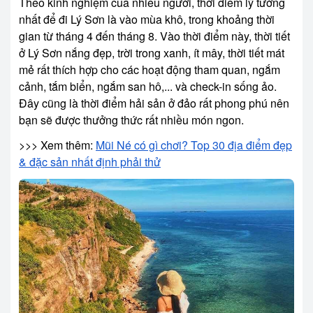
Theo kinh nghiệm của nhiều người, thời điểm lý tưởng
nhất để đi Lý Sơn là vào mùa khô, trong khoảng thời
gian từ tháng 4 đến tháng 8. Vào thời điểm này, thời tiết
ở Lý Sơn nắng đẹp, trời trong xanh, ít mây, thời tiết mát
mẻ rất thích hợp cho các hoạt động tham quan, ngắm
cảnh, tắm biển, ngắm san hô,... và check-in sống ảo.
Đây cũng là thời điểm hải sản ở đảo rất phong phú nên
bạn sẽ được thưởng thức rất nhiều món ngon.
>>> Xem thêm:
Mũi Né có gì chơi? Top 30 địa điểm đẹp
& đặc sản nhất định phải thử