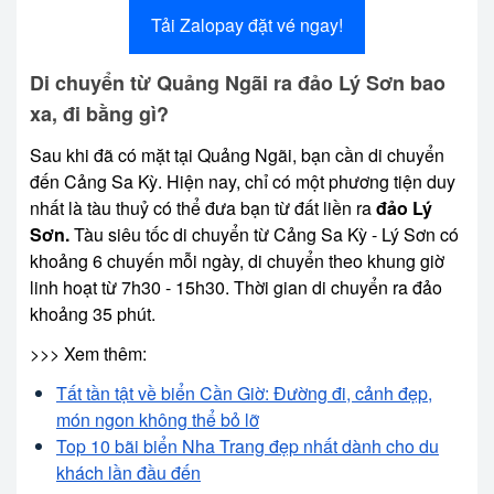
Tải Zalopay đặt vé ngay!
Di chuyển từ Quảng Ngãi ra đảo Lý Sơn bao
xa, đi bằng gì?
Sau khi đã có mặt tại Quảng Ngãi, bạn cần di chuyển
đến Cảng Sa Kỳ. Hiện nay, chỉ có một phương tiện duy
nhất là tàu thuỷ có thể đưa bạn từ đất liền ra
đảo Lý
Sơn.
Tàu siêu tốc di chuyển từ Cảng Sa Kỳ - Lý Sơn có
khoảng 6 chuyến mỗi ngày, di chuyển theo khung giờ
linh hoạt từ 7h30 - 15h30. Thời gian di chuyển ra đảo
khoảng 35 phút.
>>> Xem thêm:
Tất tần tật về biển Cần Giờ: Đường đi, cảnh đẹp,
món ngon không thể bỏ lỡ
Top 10 bãi biển Nha Trang đẹp nhất dành cho du
khách lần đầu đến