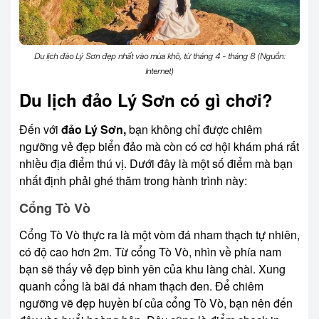
Du lịch đảo Lý Sơn đẹp nhất vào mùa khô, từ tháng 4 - tháng 8 (Nguồn:
Internet)
Du lịch đảo Lý Sơn có gì chơi?
Đến với
đảo Lý Sơn,
bạn không chỉ được chiêm
ngưỡng vẻ đẹp biển đảo mà còn có cơ hội khám phá rất
nhiều địa điểm thú vị. Dưới đây là một số điểm mà bạn
nhất định phải ghé thăm trong hành trình này:
Cổng Tò Vò
Cổng Tò Vò thực ra là một vòm đá nham thạch tự nhiên,
có độ cao hơn 2m. Từ cổng Tò Vò, nhìn về phía nam
bạn sẽ thấy vẻ đẹp bình yên của khu làng chài. Xung
quanh cổng là bãi đá nham thạch đen. Để chiêm
ngưỡng vẽ đẹp huyền bí của cổng Tò Vò, bạn nên đến