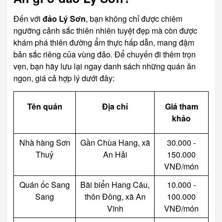
Đến với
đảo Lý Sơn
, bạn không chỉ được chiêm
ngưỡng cảnh sắc thiên nhiên tuyệt đẹp mà còn được
khám phá thiên đường ẩm thực hấp dẫn, mang đậm
bản sắc riêng của vùng đảo. Để chuyến đi thêm trọn
vẹn, bạn hãy lưu lại ngay danh sách những quán ăn
ngon, giá cả hợp lý dưới đây:
Tên quán
Địa chỉ
Giá tham
khảo
Nhà hàng Sơn
Gần Chùa Hang, xã
30.000 -
Thuỷ
An Hải
150.000
VNĐ
/món
Quán ốc Sang
Bãi biển Hang Câu,
10.000 -
Sang
thôn Đông, xã An
100.000
Vĩnh
VNĐ
/món