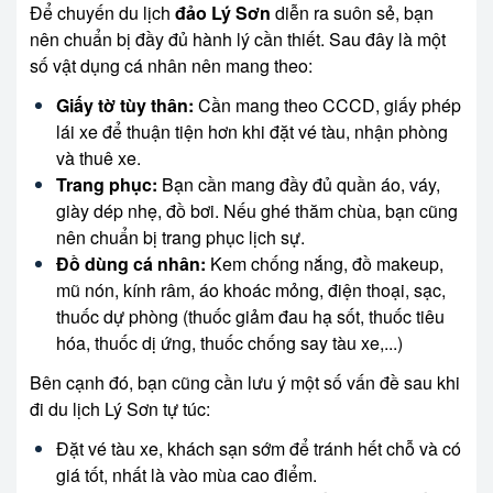
Để chuyến du lịch
đảo Lý Sơn
diễn ra suôn sẻ, bạn
nên chuẩn bị đầy đủ hành lý cần thiết. Sau đây là một
số vật dụng cá nhân nên mang theo:
Giấy tờ tùy thân:
Cần mang theo CCCD, giấy phép
lái xe để thuận tiện hơn khi đặt vé tàu, nhận phòng
và thuê xe.
Trang phục:
Bạn cần mang đầy đủ quần áo, váy,
giày dép nhẹ, đồ bơi. Nếu ghé thăm chùa, bạn cũng
nên chuẩn bị trang phục lịch sự.
Đồ dùng cá nhân:
Kem chống nắng, đồ makeup,
mũ nón, kính râm, áo khoác mỏng, điện thoại, sạc,
thuốc dự phòng (thuốc giảm đau hạ sốt, thuốc tiêu
hóa, thuốc dị ứng, thuốc chống say tàu xe,...)
Bên cạnh đó, bạn cũng cần lưu ý một số vấn đề sau khi
đi du lịch Lý Sơn tự túc:
Đặt vé tàu xe, khách sạn sớm để tránh hết chỗ và có
giá tốt, nhất là vào mùa cao điểm.