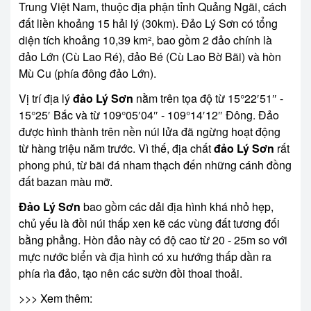
Trung Việt Nam, thuộc địa phận tỉnh Quảng Ngãi, cách
đất liền khoảng 15 hải lý (30km). Đảo Lý Sơn có tổng
diện tích khoảng 10,39
km², bao gồm 2 đảo chính là
đảo Lớn (Cù Lao Ré), đảo Bé (Cù Lao Bờ Bãi) và hòn
Mù Cu (phía đông đảo Lớn).
Vị trí địa lý
đảo Lý Sơn
nằm trên tọa độ từ 15°22′51″ -
15°25′ Bắc và từ 109°05′04″ - 109°14′12″ Đông. Đảo
được hình thành trên nền núi lửa đã ngừng hoạt động
từ hàng triệu năm trước. Vì thế, địa chất
đảo Lý Sơn
rất
phong phú, từ bãi đá nham thạch đến những cánh đồng
đất bazan màu mỡ.
Đảo Lý Sơn
bao gồm các dải địa hình khá nhỏ hẹp,
chủ yếu là đồi núi thấp xen kẽ các vùng đất tương đối
bằng phẳng. Hòn đảo này có độ cao từ 20 - 25m so với
mực nước biển và địa hình có xu hướng thấp dần ra
phía rìa đảo, tạo nên các sườn đồi thoai thoải.
>>> Xem thêm: