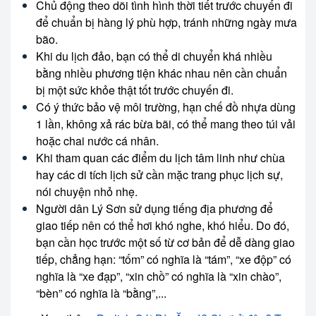
Chủ động theo dõi tình hình thời tiết trước chuyến đi
để chuẩn bị hàng lý phù hợp, tránh những ngày mưa
bão.
Khi du lịch đảo, bạn có thể di chuyển khá nhiều
bằng nhiều phương tiện khác nhau nên cần chuẩn
bị một sức khỏe thật tốt trước chuyến đi.
Có ý thức bảo vệ môi trường, hạn chế đồ nhựa dùng
1 lần, không xả rác bừa bãi, có thể mang theo túi vải
hoặc chai nước cá nhân.
Khi tham quan các điểm du lịch tâm linh như chùa
hay các di tích lịch sử cần mặc trang phục lịch sự,
nói chuyện nhỏ nhẹ.
Người dân Lý Sơn sử dụng tiếng địa phương để
giao tiếp nên có thể hơi khó nghe, khó hiểu. Do đó,
bạn cần học trước một số từ cơ bản để dễ dàng giao
tiếp, chẳng hạn: “tốm” có nghĩa là “tám”, “xe độp” có
nghĩa là “xe đạp”, “xin chồ” có nghĩa là “xin chào”,
“bèn” có nghĩa là “bằng”,...