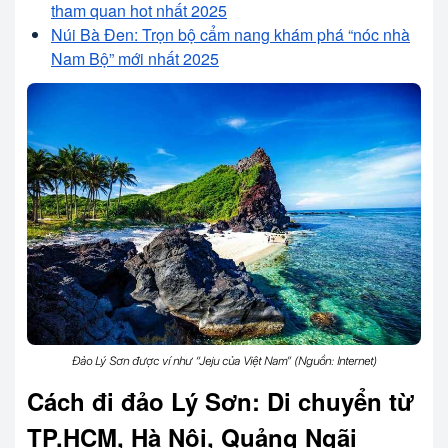
tham quan hot nhất 2025
Núi Bà Đen: Trọn bộ cẩm nang khám phá “nóc nhà
Nam Bộ” mới nhất 2025
Đảo Lý Sơn được ví như “Jeju của Việt Nam” (Nguồn: Internet)
Cách đi đảo Lý Sơn: Di chuyển từ
TP.HCM, Hà Nội, Quảng Ngãi