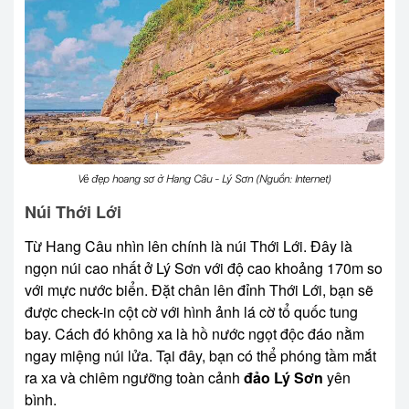
Vẻ đẹp hoang sơ ở Hang Câu - Lý Sơn (Nguồn: Internet)
Núi Thới Lới
Từ Hang Câu nhìn lên chính là núi Thới Lới. Đây là
ngọn núi cao nhất ở Lý Sơn với độ cao khoảng 170m so
với mực nước biển. Đặt chân lên đỉnh Thới Lới, bạn sẽ
được check-in cột cờ với hình ảnh lá cờ tổ quốc tung
bay. Cách đó không xa là hồ nước ngọt độc đáo nằm
ngay miệng núi lửa. Tại đây, bạn có thể phóng tầm mắt
ra xa và chiêm ngưỡng toàn cảnh
đảo Lý Sơn
yên
bình.