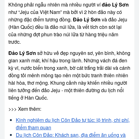
Không phải ngẫu nhiên mà nhiều người ví
đảo Lý Sơn
như “Jeju của Việt Nam” mà bởi vì 2 hòn đảo này có
những đặc điểm tương đồng.
Đảo Lý Sơn
và đảo Jeju
(Hàn Quốc) đều là đảo núi lửa, là vết tích còn sót lại
của những đợt phun trào núi lửa từ hàng triệu năm
trước.
Đảo Lý Sơn
sở hữu vẻ đẹp nguyên sơ, yên bình, không
gian xanh mát, khí hậu trong lành. Những vách đá đen
kỳ vĩ, nước biển trong xanh, bờ cát trắng trải dài và cánh
đồng tỏi mênh mông tạo nên một bức tranh thiên nhiên
hài hòa, thơ mộng. Khung cảnh này khiến nhiều người
liên tưởng đến đảo Jeju - một thiên đường du lịch nổi
tiếng ở Hàn Quốc.
>>> Xem thêm:
Kinh nghiệm du lịch Côn Đảo tự túc: lộ trình, chi phí,
điểm tham quan
Du lịch Côn Đảo: Khách sạn, địa điểm ăn uống và