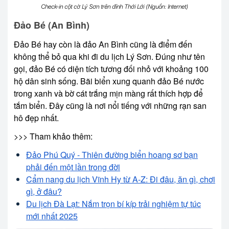
Check-in cột cờ Lý Sơn trên đỉnh Thới Lới (Nguồn: Internet)
Đảo Bé (An Bình)
Đảo Bé hay còn là đảo An Bình cũng là điểm đến
không thể bỏ qua khi đi du lịch Lý Sơn. Đúng như tên
gọi, đảo Bé có diện tích tương đối nhỏ với khoảng 100
hộ dân sinh sống. Bãi biển xung quanh đảo Bé nước
trong xanh và bờ cát trắng mịn màng rất thích hợp để
tắm biển. Đây cũng là nơi nổi tiếng với những rạn san
hô đẹp nhất.
>>> Tham khảo thêm:
Đảo Phú Quý - Thiên đường biển hoang sơ bạn
phải đến một lần trong đời
Cẩm nang du lịch Vĩnh Hy từ A-Z: Đi đâu, ăn gì, chơi
gì, ở đâu?
Du lịch Đà Lạt: Nắm trọn bí kíp trải nghiệm tự túc
mới nhất 2025