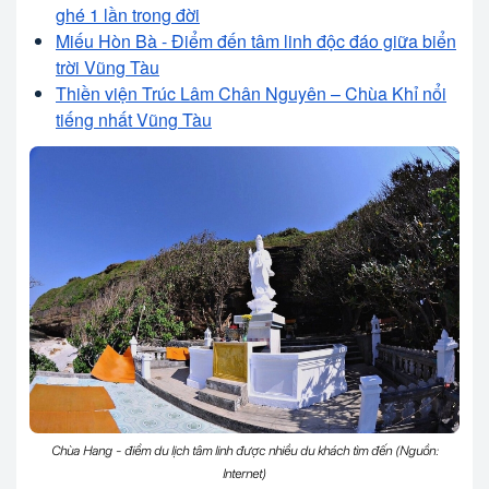
ghé 1 lần trong đời
Miếu Hòn Bà - Điểm đến tâm linh độc đáo giữa biển
trời Vũng Tàu
Thiền viện Trúc Lâm Chân Nguyên – Chùa Khỉ nổi
tiếng nhất Vũng Tàu
Chùa Hang - điểm du lịch tâm linh được nhiều du khách tìm đến (Nguồn:
Internet)