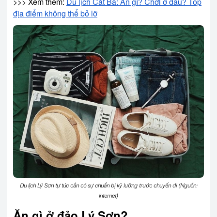
>>> Xem thêm:
Du lịch Cát Bà: Ăn gì? Chơi ở đâu? Top
địa điểm không thể bỏ lỡ
Du lịch Lý Sơn tự túc cần có sự chuẩn bị kỹ lưỡng trước chuyến đi (Nguồn:
Internet)
Ăn gì ở đảo Lý Sơn?