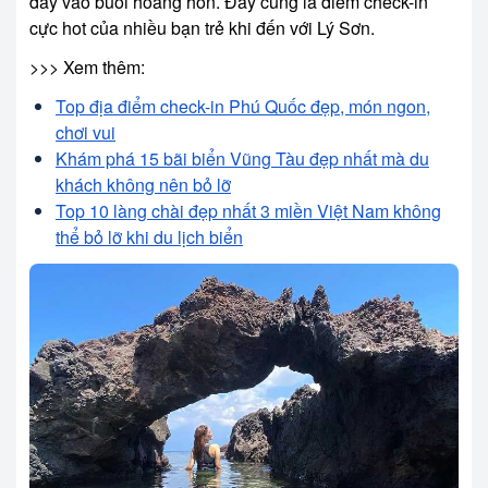
đây vào buổi hoàng hôn. Đây cũng là điểm check-in
cực hot của nhiều bạn trẻ khi đến với Lý Sơn.
>>> Xem thêm:
Top địa điểm check-in Phú Quốc đẹp, món ngon,
chơi vui
Khám phá 15 bãi biển Vũng Tàu đẹp nhất mà du
khách không nên bỏ lỡ
Top 10 làng chài đẹp nhất 3 miền Việt Nam không
thể bỏ lỡ khi du lịch biển