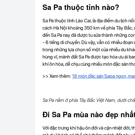
Sa Pa thuộc tỉnh nào?
Sa Pa thuộc tỉnh Lào Cai, là địa điểm du lịch nổ
cách Hà Nội khoảng 350 km về phía Tây Bắc, s
đến Sa Pa nay đã được tu sửa thành những con 
- 6 tiếng di chuyển. Dù vậy, vẫn có nhiều đoạn 
trong những lựa chọn số một của nhiều du kh
hùng vĩ, mảnh đất Sa Pa được tạo hóa ưu ái ba
khí ôn hòa, dễ chịu cùng nhiều món đặc sản t
>> Xem thêm:
18 món đặc sản Sapa ngon, man
Sa Pa nằm ở phía Tây Bắc Việt Nam, dưới châ
Đi Sa Pa mùa nào đẹp nhấ
Với đặc trưng khí hậu ôn đới và cận nhiệt đới, 