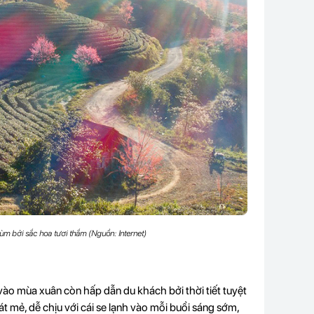
m bởi sắc hoa tươi thắm (Nguồn: Internet)
vào mùa xuân còn hấp dẫn du khách bởi thời tiết tuyệt
át mẻ, dễ chịu với cái se lạnh vào mỗi buổi sáng sớm,