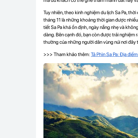
mà du khách có thể ghé thăm mảnh đất này v
Tuy nhiên, theo kinh nghiệm du lịch Sa Pa, thờ
tháng 11 là những khoảng thời gian được nhiều 
tiết Sa Pa khá ổn định, ngày nắng nhẹ và khôn
dàng. Bên cạnh đó, bạn còn được trải nghiệm rấ
thường của những người dân vùng núi nơi đây t
>>> Tham khảo thêm:
Tả Phìn Sa Pa: Địa điể