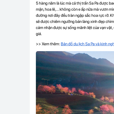
5 hàng năm là lúc mà cả thị trấn Sa Pa được b
mận, hoa lê,... không còn e ấp nữa mà vươn mì
đường nơi đây đều tràn ngập sắc hoa rực rỡ. 
sẽ được chiêm ngưỡng bản làng xinh đẹp chìm 
cảm nhận được sự sống mãnh liệt của vạn vật, 
giá.
>> Xem thêm:
Bản đồ du lịch Sa Pa và kinh ngh