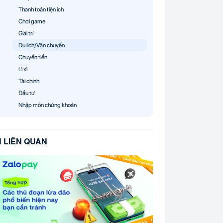
Thanh toán tiện ích
Chơi game
Giải trí
Du lịch/Vận chuyển
Chuyển tiền
Lì xì
Tài chính
Đầu tư
Nhập môn chứng khoán
N LIÊN QUAN