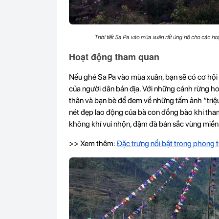
Thời tiết Sa Pa vào mùa xuân rất ủng hộ cho các ho
Hoạt động tham quan
Nếu ghé Sa Pa vào mùa xuân, bạn sẽ có cơ hội t
của người dân bản địa. Với những cánh rừng ho
thân và bạn bè để đem về những tấm ảnh “triệ
nét đẹp lao động của bà con đồng bào khi tha
không khí vui nhộn, đậm đà bản sắc vùng miền c
>> Xem thêm:
Đặc trưng nổi bật trong phong 