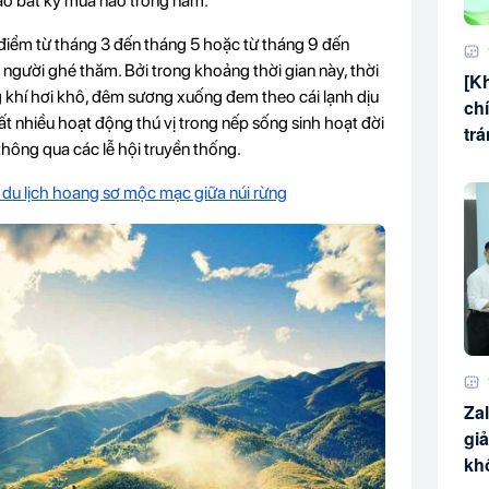
ào bất kỳ mùa nào trong năm.
i điểm từ tháng 3 đến tháng 5 hoặc từ tháng 9 đến
người ghé thăm. Bởi trong khoảng thời gian này, thời
[K
g khí hơi khô, đêm sương xuống đem theo cái lạnh dịu
ch
t nhiều hoạt động thú vị trong nếp sống sinh hoạt đời
tr
hông qua các lễ hội truyền thống.
m du lịch hoang sơ mộc mạc giữa núi rừng
Za
gi
kh