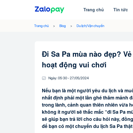
Trang chủ
Tin tức
Trang chủ
Blog
Du lịch/Vận chuyển
Đi Sa Pa mùa nào đẹp? Vẻ
hoạt động vui chơi
Ngày:
05:30
-
27/05
/
2024
Nếu bạn là một người yêu du lịch và mu
nhất định phải một lần ghé thăm mảnh đ
trong lành, cảnh quan thiên nhiên vừa h
không ít người sẽ thắc mắc “đi Sa Pa mù
sẽ giúp bạn trả lời cho câu hỏi này, đồn
để bạn có một chuyến du lịch Sa Pa thật 