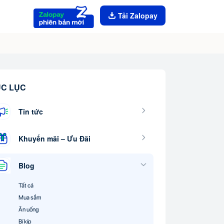
Tải Zalopay
C LỤC
Tin tức
Khuyến mãi – Ưu Đãi
Blog
Tất cả
Mua sắm
Ăn uống
Bí kíp