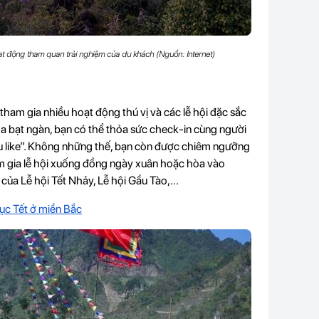
ạt động tham quan trải nghiệm của du khách (Nguồn: Internet)
ham gia nhiều hoạt động thú vị và các lễ hội đặc sắc
a bạt ngàn, bạn có thể thỏa sức check-in cùng người
u like”. Không những thế, bạn còn được chiêm ngưỡng
m gia lễ hội xuống đồng ngày xuân hoặc hòa vào
ủa Lễ hội Tết Nhảy, Lễ hội Gầu Tào,...
tục Tết ở miền Bắc