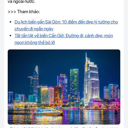
và ngoài nước.
>>> Tham khảo:
Du lịch biển gần Sài Gòn: 10 điểm đến đẹp lý tưởng cho
chuyến đi ngắn ngày
Tất tần tật về biển Cần Giờ: Đường đi, cảnh đẹp, món
ngon không thể bỏ lỡ