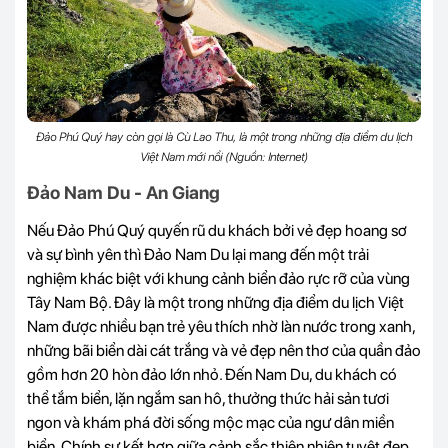
Đảo Phú Quý hay còn gọi là Cù Lao Thu, là một trong những địa điểm du lịch
Việt Nam mới nổi (Nguồn: Internet)
Đảo Nam Du - An Giang
Nếu Đảo Phú Quý quyến rũ du khách bởi vẻ đẹp hoang sơ
và sự bình yên thì Đảo Nam Du lại mang đến một trải
nghiệm khác biệt với khung cảnh biển đảo rực rỡ của vùng
Tây Nam Bộ. Đây là một trong những địa điểm du lịch Việt
Nam được nhiều bạn trẻ yêu thích nhờ làn nước trong xanh,
những bãi biển dài cát trắng và vẻ đẹp nên thơ của quần đảo
gồm hơn 20 hòn đảo lớn nhỏ. Đến Nam Du, du khách có
thể tắm biển, lặn ngắm san hô, thưởng thức hải sản tươi
ngon và khám phá đời sống mộc mạc của ngư dân miền
biển. Chính sự kết hợp giữa cảnh sắc thiên nhiên tuyệt đẹp