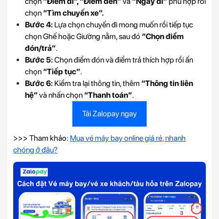
chọn
“Điểm đi”, “Điểm đến”
và
“Ngày đi”
phù hợp rồi
chọn
“Tìm chuyến xe”.
Bước 4:
Lựa chọn chuyến đi mong muốn rồi tiếp tục
chọn Ghế hoặc Giường nằm, sau đó
“Chọn điểm
đón/trả”
.
Bước 5:
Chọn điểm đón và điểm trả thích hợp rồi ấn
chọn
“Tiếp tục”
.
Bước 6:
Kiểm tra lại thông tin, thêm
“Thông tin liên
hệ”
và nhấn chọn
“Thanh toán”
.
Tải Zalopay ngay
>>> Tham khảo:
Mua vé máy bay online giá rẻ, nhanh
chóng ở đâu?