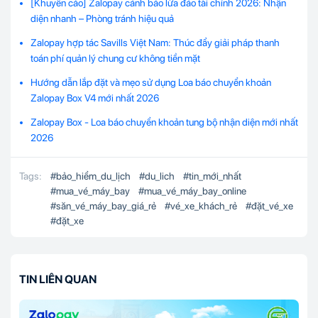
[Khuyến cáo] Zalopay cảnh báo lừa đảo tài chính 2026: Nhận
diện nhanh – Phòng tránh hiệu quả
Zalopay hợp tác Savills Việt Nam: Thúc đẩy giải pháp thanh
toán phí quản lý chung cư không tiền mặt
Hướng dẫn lắp đặt và mẹo sử dụng Loa báo chuyển khoản
Zalopay Box V4 mới nhất 2026
Zalopay Box - Loa báo chuyển khoản tung bộ nhận diện mới nhất
2026
Tags:
#
bảo_hiểm_du_lịch
#
du_lich
#
tin_mới_nhất
#
mua_vé_máy_bay
#
mua_vé_máy_bay_online
#
săn_vé_máy_bay_giá_rẻ
#
vé_xe_khách_rẻ
#
đặt_vé_xe
#
đặt_xe
TIN LIÊN QUAN