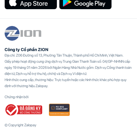
Công ty Cổ phần ZION
Địa chỉ: Z06 Đường số 13, Phường Tân Thuận, Thành phố Hồ Chí Minh, Việt Nam.
Giấy phép hoạt động cung ứng dịch vụ Trung Gian Thanh Toán số: 04/GP-NHNN cấp
ngày 19 tháng 01 năm 2026 bởi Ngân Hàng Nhà Nước gồm: Dịch vụ Cổng thanh toán
điện tử, Dịch vụ hỗ trợ thu hộ, chi hộ và Dịch vụ Ví điện tử.
Hình thức cung cấp, thương hiệu: Trực tuyến hoặc các hình thức khác phù hợp quy
định với thương hiệu Zalopay.
Chứng nhận bởi
© Copyright Zalopay