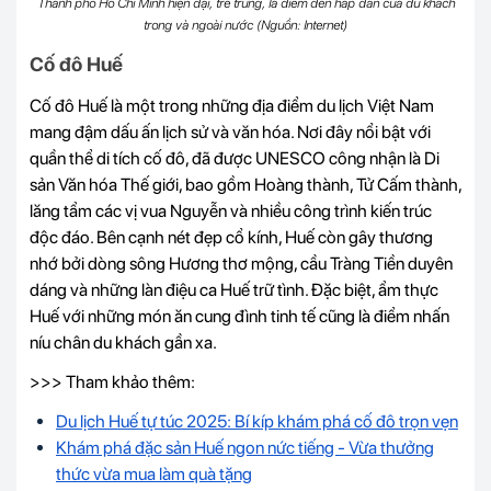
Thành phố Hồ Chí Minh hiện đại, trẻ trung, là điểm đến hấp dẫn của du khách
trong và ngoài nước (Nguồn: Internet)
Cố đô Huế
Cố đô Huế là một trong những địa điểm du lịch Việt Nam
mang đậm dấu ấn lịch sử và văn hóa. Nơi đây nổi bật với
quần thể di tích cố đô, đã được UNESCO công nhận là Di
sản Văn hóa Thế giới, bao gồm Hoàng thành, Tử Cấm thành,
lăng tẩm các vị vua Nguyễn và nhiều công trình kiến trúc
độc đáo. Bên cạnh nét đẹp cổ kính, Huế còn gây thương
nhớ bởi dòng sông Hương thơ mộng, cầu Tràng Tiền duyên
dáng và những làn điệu ca Huế trữ tình. Đặc biệt, ẩm thực
Huế với những món ăn cung đình tinh tế cũng là điểm nhấn
níu chân du khách gần xa.
>>> Tham khảo thêm:
Du lịch Huế tự túc 2025: Bí kíp khám phá cố đô trọn vẹn
Khám phá đặc sản Huế ngon nức tiếng - Vừa thưởng
thức vừa mua làm quà tặng