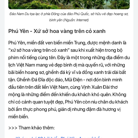
Đảo Nam Du tọa lạc ở phía Đông của đảo Phú Quốc, sở hữu vẻ đẹp hoang sơ,
bình yên (Nguồn: Internet)
Phú Yên - Xứ sở hoa vàng trên cỏ xanh
Phú Yên, miền đất ven biển miền Trung, được mệnh danh là
“xứ sở hoa vàng trên cỏ xanh” sau khi xuất hiện trong bộ
phim nổi tiếng cùng tên. Đây là một trong những địa điểm du
lịch Việt Nam mang vẻ đẹp bình dị mà quyến rũ, với những
bãi biển hoang sơ, ghềnh đá kỳ vĩ và đồng xanh trải dài bất
tận. Ghềnh Đá Đĩa độc đáo, Mũi Điện - nơi đón bình minh
đầu tiên trên đất liền Việt Nam, cùng Vịnh Xuân Đài thơ
mộng là những điểm đến khiến du khách khó quên. Không
chỉ có cảnh quan tuyệt đẹp, Phú Yên còn níu chân du khách
bởi ẩm thực phong phú, giản dị nhưng đậm đà hương vị
miền biển.
>>> Tham khảo thêm: