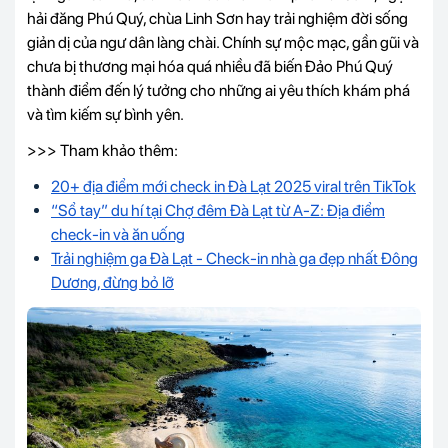
hải đăng Phú Quý, chùa Linh Sơn hay trải nghiệm đời sống
giản dị của ngư dân làng chài. Chính sự mộc mạc, gần gũi và
chưa bị thương mại hóa quá nhiều đã biến Đảo Phú Quý
thành điểm đến lý tưởng cho những ai yêu thích khám phá
và tìm kiếm sự bình yên.
>>> Tham khảo thêm:
20+ địa điểm mới check in Đà Lạt 2025 viral trên TikTok
“Sổ tay” du hí tại Chợ đêm Đà Lạt từ A-Z: Địa điểm
check-in và ăn uống
Trải nghiệm ga Đà Lạt - Check-in nhà ga đẹp nhất Đông
Dương, đừng bỏ lỡ