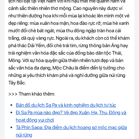
lịch nổi bật tại Việt Nam với khí hậu mát mẻ quanh năm và
cảnh sắc thiên nhiên thơ mộng. Cao nguyên này được ví
như thiên đường hoa khi mỗi mùa lại khoác lên mình một vẻ
đẹp riêng: mùa xuân hoa mận, hoa đào rực rỡ; mùa hè xanh
mướt đồi chè bát ngát; mùa thu đông ngập tràn hoa cải
trắng, dã quỳ vàng rực. Ngoài ra, du khách còn có thể khám
phá thác Dải Yếm, đồi chè trái tim, rừng thông bản Áng hay
trải nghiệm văn hóa đặc sắc của đồng bào dân tộc Thái,
Mông. Với sự hòa quyện giữa thiên nhiên tươi đẹp và bản
sắc văn hóa đa dạng, Mộc Châu là điểm đến lý tưởng cho
những ai yêu thích khám phá và nghỉ dưỡng giữa núi rừng
Tây Bắc.
>>> Tham khảo thêm:
Bản đồ du lịch Sa Pa và kinh nghiệm du lịch tự túc
Đi Sa Pa mùa nào đẹp? Vẻ đẹp Xuân, Hạ, Thu, Đông và
hoạt động vui chơi
Tả Phìn Sapa: Địa điểm du lịch hoang sơ mộc mạc giữa
núi rừng