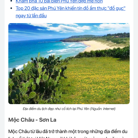
Khám phá 10 bãi biển Phú Yên đẹp mê hồn
Top 20 đặc sản Phú Yên khiến tín đồ ẩm thực "đổ gục"
ngay từ lần đầu
Địa điểm du lịch đẹp như cổ tích tại Phú Yên (Nguồn: Internet)
Mộc Châu - Sơn La
Mộc Châu từ lâu đã trở thành một trong những địa điểm du