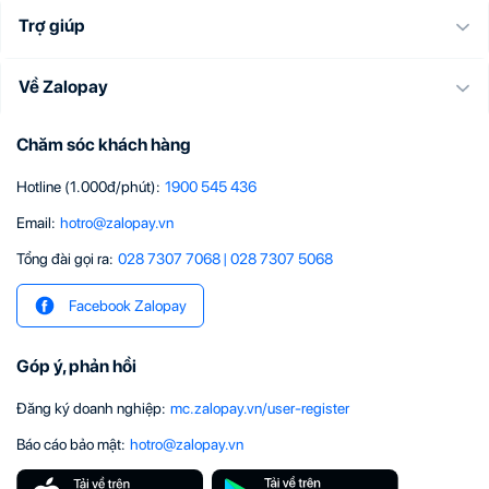
Trợ giúp
Về Zalopay
Chăm sóc khách hàng
Hotline (1.000đ/phút)
:
1900 545 436
Email
:
hotro@zalopay.vn
Tổng đài gọi ra:
028 7307 7068
|
028 7307 5068
Facebook Zalopay
Góp ý, phản hồi
Đăng ký doanh nghiệp
:
mc.zalopay.vn/user-register
Báo cáo bảo mật
:
hotro@zalopay.vn