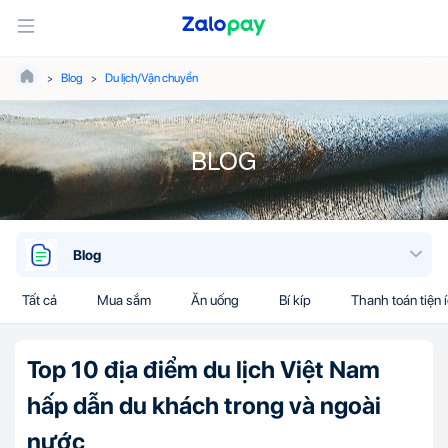
Blog
Du lịch/Vận chuyển
BLOG
Blog
Tất cả
Mua sắm
Ăn uống
Bí kíp
Thanh toán tiện 
Top 10 địa điểm du lịch Việt Nam
hấp dẫn du khách trong và ngoài
nước