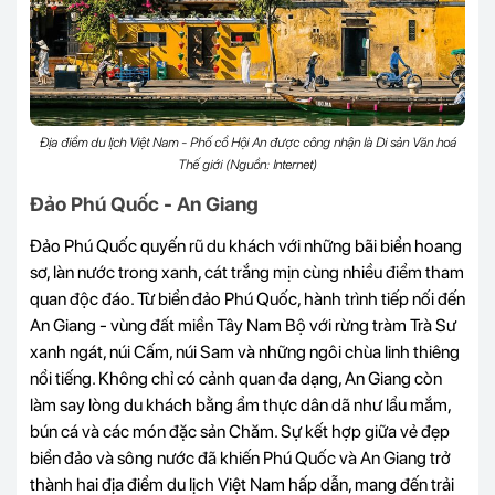
Địa điểm du lịch Việt Nam - Phố cổ Hội An được công nhận là Di sản Văn hoá
Thế giới (Nguồn: Internet)
Đảo Phú Quốc - An Giang
Đảo Phú Quốc quyến rũ du khách với những bãi biển hoang
sơ, làn nước trong xanh, cát trắng mịn cùng nhiều điểm tham
quan độc đáo. Từ biển đảo Phú Quốc, hành trình tiếp nối đến
An Giang - vùng đất miền Tây Nam Bộ với rừng tràm Trà Sư
xanh ngát, núi Cấm, núi Sam và những ngôi chùa linh thiêng
nổi tiếng. Không chỉ có cảnh quan đa dạng, An Giang còn
làm say lòng du khách bằng ẩm thực dân dã như lẩu mắm,
bún cá và các món đặc sản Chăm. Sự kết hợp giữa vẻ đẹp
biển đảo và sông nước đã khiến Phú Quốc và An Giang trở
thành hai địa điểm du lịch Việt Nam hấp dẫn, mang đến trải