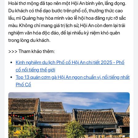
Hoài thơ mộng đã tạo nên một Hội An bình yên, lắng đọng.
Du khách có thể dạo bước trên phố cổ, thưởng thức cao
lầu, mì Quảng hay hòa mình vào lễ hội hoa đăng rực rỡ sắc
màu. Không chỉ mang giá trị lịch sử, Hội An còn đem lại trải
nghiệm văn hóa độc đáo, để lại nhiều kỷ niệm khó quên
trong lòng du khách.
>>> Tham khảo thêm:
Kinh nghiệm du lịch Phố cổ Hội An chi tiết 2025 - Phố
cổ nổi tiếng thế giới
Top 13 quán cơm gà Hội An ngon chuẩn vị, nổi tiếng nhất
Phố Cổ