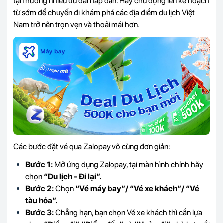
tận hưởng nhiều ưu đãi hấp dẫn. Hãy chủ động lên kế hoạch
từ sớm để chuyến đi khám phá các địa điểm du lịch Việt
Nam trở nên trọn vẹn và thoải mái hơn.
Các bước đặt vé qua Zalopay vô cùng đơn giản:
Bước 1:
Mở ứng dụng Zalopay, tại màn hình chính hãy
chọn
“Du lịch - Đi lại”.
Bước 2:
Chọn
“Vé máy bay”/ “Vé xe khách”/ “Vé
tàu hỏa”.
Bước 3:
Chẳng hạn, bạn chọn Vé xe khách thì cần lựa