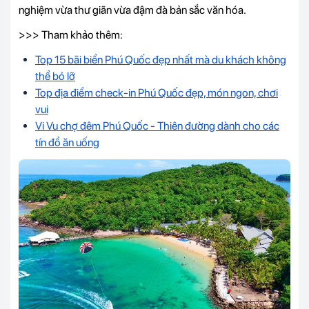
nghiệm vừa thư giãn vừa đậm đà bản sắc văn hóa.
>>> Tham khảo thêm:
Top 15 bãi biển Phú Quốc đẹp nhất mà du khách không
thể bỏ lỡ
Top địa điểm check-in Phú Quốc đẹp, món ngon, chơi
vui
Vi Vu chợ đêm Phú Quốc - Thiên đường dành cho các
tín đồ ăn uống