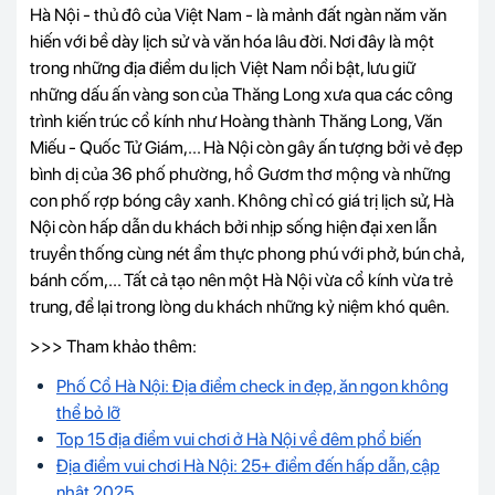
Hà Nội - thủ đô của Việt Nam - là mảnh đất ngàn năm văn
hiến với bề dày lịch sử và văn hóa lâu đời. Nơi đây là một
trong những địa điểm du lịch Việt Nam nổi bật, lưu giữ
những dấu ấn vàng son của Thăng Long xưa qua các công
trình kiến trúc cổ kính như Hoàng thành Thăng Long, Văn
Miếu - Quốc Tử Giám,... Hà Nội còn gây ấn tượng bởi vẻ đẹp
bình dị của 36 phố phường, hồ Gươm thơ mộng và những
con phố rợp bóng cây xanh. Không chỉ có giá trị lịch sử, Hà
Nội còn hấp dẫn du khách bởi nhịp sống hiện đại xen lẫn
truyền thống cùng nét ẩm thực phong phú với phở, bún chả,
bánh cốm,... Tất cả tạo nên một Hà Nội vừa cổ kính vừa trẻ
trung, để lại trong lòng du khách những kỷ niệm khó quên.
>>> Tham khảo thêm:
Phố Cổ Hà Nội: Địa điểm check in đẹp, ăn ngon không
thể bỏ lỡ
Top 15 địa điểm vui chơi ở Hà Nội về đêm phổ biến
Địa điểm vui chơi Hà Nội: 25+ điểm đến hấp dẫn, cập
nhật 2025