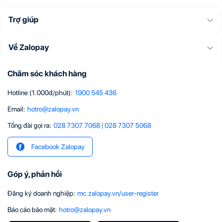
Trợ giúp
Về Zalopay
Chăm sóc khách hàng
Hotline (1.000đ/phút)
:
1900 545 436
Email
:
hotro@zalopay.vn
Tổng đài gọi ra:
028 7307 7068
|
028 7307 5068
Facebook Zalopay
Góp ý, phản hồi
Đăng ký doanh nghiệp
:
mc.zalopay.vn/user-register
Báo cáo bảo mật
:
hotro@zalopay.vn