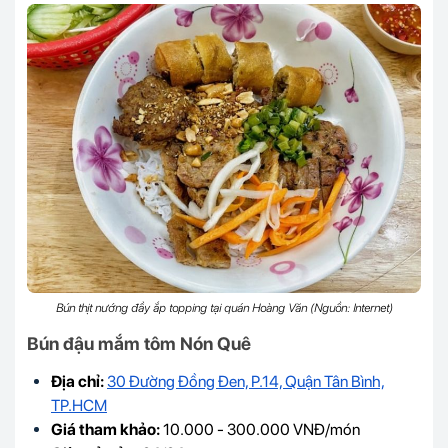
Bún thịt nướng đầy ắp topping tại quán Hoàng Văn (Nguồn: Internet)
Bún đậu mắm tôm Nón Quê
Địa chỉ:
30 Đường Đồng Đen, P.14, Quận Tân Bình,
TP.HCM
Giá tham khảo:
10.000 - 300.000 VNĐ/món