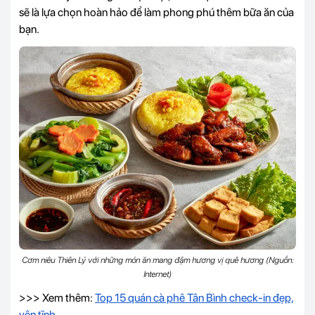
sẽ là lựa chọn hoàn hảo để làm phong phú thêm bữa ăn của
bạn.
Cơm niêu Thiên Lý với những món ăn mang đậm hương vị quê hương (Nguồn:
Internet)
>>> Xem thêm:
Top 15 quán cà phê Tân Bình check-in đẹp,
yên tĩnh