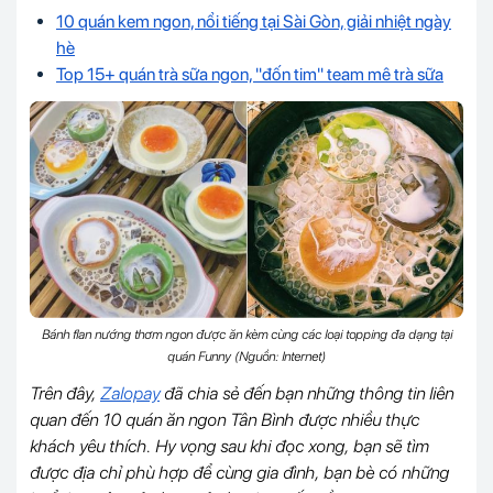
10 quán kem ngon, nổi tiếng tại Sài Gòn, giải nhiệt ngày
hè
Top 15+ quán trà sữa ngon, "đốn tim" team mê trà sữa
Bánh flan nướng thơm ngon được ăn kèm cùng các loại topping đa dạng tại
quán Funny (Nguồn: Internet)
Trên đây,
Zalopay
đã chia sẻ đến bạn những thông tin liên
quan đến 10 quán ăn ngon Tân Bình được nhiều thực
khách yêu thích. Hy vọng sau khi đọc xong, bạn sẽ tìm
được địa chỉ phù hợp để cùng gia đình, bạn bè có những