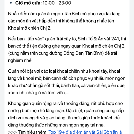
Giờ mở cửa:
10:00 - 23:00
Nhắc đến các quán ăn ngon Tân Bình có phục vụ đa dạng
các món ăn vặt hấp dẫn thì không thể không nhắc tên
Khoai mỡ chiên Chị 2.
Nếu bạn “tấp vào” quán Trái cây tô, Sinh Tố & Ăn vặt 241, thì
bạn có thể tiện đường ghé ngay quán Khoai mỡ chiên Chị 2
(cùng nằm trên cung đường Đồng Đen, Tân Bình) để trải
nghiệm nhé.
Quán nổi bật với các loại khoai chiên như khoai tây, khoai
lang và khoai mỡ, bên cạnh đó còn phục vụ nhiều món ngon
khác như chân gà sốt thái, bánh flan, cá viên chiên, xiên que,
xúc xích, chả giò và tôm viên,...
Không gian quán rộng rãi và thoáng đãng, rất phù hợp cho
những buổi hẹn hò lãng mạn. Đặc biệt, quán cũng cung cấp
dịch vụ mang đi và giao hàng tận nơi, giúp thực khách dễ
dàng thưởng thức những món ngon ngay tại nhà.
>>> Tìm hiểu thêm:
Top 19+ địa điểm ăn vặt Sài Gòn ăn là