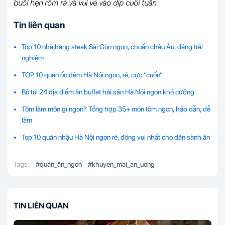
buổi hẹn rôm rả và vui vẻ vào dịp cuối tuần.
Tin liên quan
Top 10 nhà hàng steak Sài Gòn ngon, chuẩn châu Âu, đáng trải
nghiệm
TOP 10 quán ốc đêm Hà Nội ngon, rẻ, cực “cuốn”
Bỏ túi 24 địa điểm ăn buffet hải sản Hà Nội ngon khó cưỡng
Tôm làm món gì ngon? Tổng hợp 35+ món tôm ngon, hấp dẫn, dễ
làm
Top 10 quán nhậu Hà Nội ngon rẻ, đông vui nhất cho dân sành ăn
Tags:
#
quán_ăn_ngon
#
khuyen_mai_an_uong
TIN LIÊN QUAN