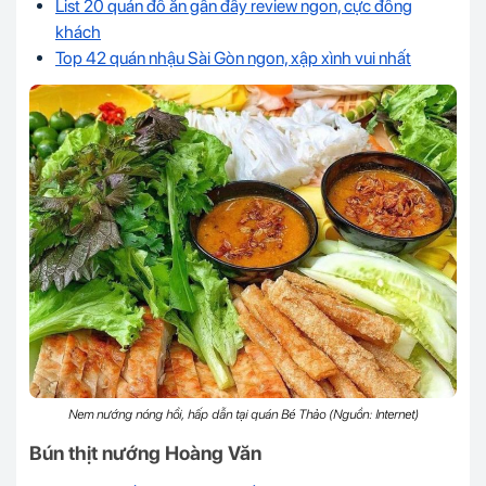
List 20 quán đồ ăn gần đây review ngon, cực đông
khách
Top 42 quán nhậu Sài Gòn ngon, xập xình vui nhất
Nem nướng nóng hổi, hấp dẫn tại quán Bé Thảo (Nguồn: Internet)
Bún thịt nướng Hoàng Văn