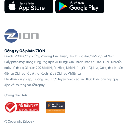
Công ty Cổ phần ZION
Địa chỉ: Z06 Đường số 13, Phường Tân Thuận, Thành phố Hồ Chí Minh, Việt Nam.
Giấy phép hoạt động cung ứng dịch vụ Trung Gian Thanh Toán số: 04/GP-NHNN cấp
ngày 19 tháng 01 năm 2026 bởi Ngân Hàng Nhà Nước gồm: Dịch vụ Cổng thanh toán
điện tử, Dịch vụ hỗ trợ thu hộ, chi hộ và Dịch vụ Ví điện tử.
Hình thức cung cấp, thương hiệu: Trực tuyến hoặc các hình thức khác phù hợp quy
định với thương hiệu Zalopay.
Chứng nhận bởi
© Copyright Zalopay