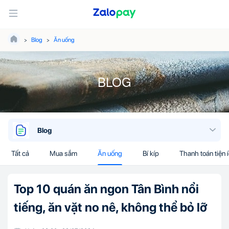
Blog
Ăn uống
BLOG
Blog
Tất cả
Mua sắm
Ăn uống
Bí kíp
Thanh toán tiện 
Top 10 quán ăn ngon Tân Bình nổi
tiếng, ăn vặt no nê, không thể bỏ lỡ