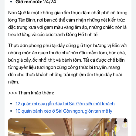
Giờ mở cửa:
24/24
Nón Quê là một không gian ẩm thực đậm chất phố cổ trong
lòng Tân Bình, nơi bạn có thể cảm nhận những nét kiến trúc
đặc trưng xưa với gam màu vàng ấm áp, những chiếc nón lá
treo lơ lửng và các bức tranh Đông Hồ tinh tế.
Thực đơn phong phú tại đây cũng giữ trọn hương vị Bắc với
những món ăn quen thuộc như bún đậu mắm tôm, bún chả,
bún giả cầy, ốc nhồi thịt và bánh tôm. Tất cả được chế biến
từ nguyên liệu tươi ngon cùng công thức bí truyền, mang
đến cho thực khách những trải nghiệm ẩm thực đầy hoài
niệm.
>>> Tham khảo thêm:
12 quán mì cay gần đây tại Sài Gòn siêu hút khách
10 quán bánh xèo ở Sài Gòn ngon, giòn tan mê ly