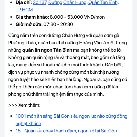
Địa chỉ:
Số 137, Đường Chấn Hưng, Quận Tân Bình,
TP.HCM
Giá tham khảo:
8.000 - 53.000 VNĐ/món
Giờ mở cửa:
07:30 - 20:30
Cùng nằm trên con đường Chấn Hưng với quán cơm gà
Phương Thảo, quán bún thịt nướng Hoàng Văn là một trong
những
quán ăn ngon Tân Bình
mà bạn không thể bỏ lỡ.
Không gian quán rộng rãi và thoáng mát, bao gồm cả tầng
lầu, mang đến sự thoải mái cho mọi thực khách. Đặc biệt,
dịch vụ phục vụ nhanh chóng cùng món bún thịt nướng
ngon tuyệt hảo sẽ khiến bạn hài lòng. Ngoài ra, bạn cũng có
thể gọi thêm các món chạo tôm hay nem nướng để làm
phong phú thêm trải nghiệm ẩm thực của mình.
>>> Xem thêm:
1001 món ăn sáng Sài Gòn siêu ngon lúc nào cũng đông
nghẹt khách
15+ Quán lẩu chay thanh đạm, ngon, rẻ tại Sài Gòn