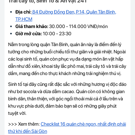
Trái cây tô, Sinh Tố & Ăn vặt 241
Địa chỉ:
84 Đường Đồng Đen, P.14, Quận Tân Bình,
TP.HCM
Giá tham khảo:
30.000 - 114.000 VNĐ/món
Giờ mở cửa:
10:00 - 23:30
Nằm trong lòng quận Tân Bình, quán ăn này là điểm đến lý
tưởng cho những buổi chiều tối thư giãn và giải nhiệt. Ngoài
các loại sinh tố, quán còn phục vụ đa dạng món ăn vặt hấp
dẫn như đồ xiên, khoai tây lắc phô mai, trái cây tô và trái cây
dầm, mang đến cho thực khách những trải nghiệm thú vị.
Sinh tố tại đây cũng rất đặc sắc với những hương vị độc đáo
như bơ socola và dừa dằm cacao. Quán còn có không gian
bình dân, thân thiện, với góc ngồi thoải mái cả ở lầu trên và
khu vực phía dưới, đảm bảo bạn sẽ có những giây phút
tuyệt vời.
>>> Xem thêm:
Checklist 16 quán chè ngon, nhất định phải
thử khi đến Sài Gòn