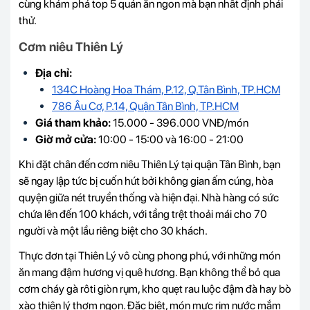
cùng khám phá top 5 quán ăn ngon mà bạn nhất định phải
thử.
Cơm niêu Thiên Lý
Địa chỉ:
134C Hoàng Hoa Thám, P.12, Q.Tân Bình, TP.HCM
786 Âu Cơ, P.14, Quận Tân Bình, TP.HCM
Giá tham khảo:
15.000 - 396.000 VNĐ/món
Giờ mở cửa:
10:00 - 15:00 và 16:00 - 21:00
Khi đặt chân đến cơm niêu Thiên Lý tại quận Tân Bình, bạn
sẽ ngay lập tức bị cuốn hút bởi không gian ấm cúng, hòa
quyện giữa nét truyền thống và hiện đại. Nhà hàng có sức
chứa lên đến 100 khách, với tầng trệt thoải mái cho 70
người và một lầu riêng biệt cho 30 khách.
Thực đơn tại Thiên Lý vô cùng phong phú, với những món
ăn mang đậm hương vị quê hương. Bạn không thể bỏ qua
cơm cháy gà rôti giòn rụm, kho quẹt rau luộc đậm đà hay bò
xào thiên lý thơm ngon. Đặc biệt, món mực rim nước mắm