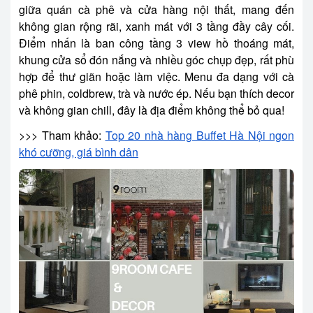
giữa quán cà phê và cửa hàng nội thất, mang đến
không gian rộng rãi, xanh mát với 3 tầng đầy cây cối.
Điểm nhấn là ban công tầng 3 view hồ thoáng mát,
khung cửa sổ đón nắng và nhiều góc chụp đẹp, rất phù
hợp để thư giãn hoặc làm việc. Menu đa dạng với cà
phê phin, coldbrew, trà và nước ép. Nếu bạn thích decor
và không gian chill, đây là địa điểm không thể bỏ qua!
>>> Tham khảo:
Top 20 nhà hàng Buffet Hà Nội ngon
khó cưỡng, giá bình dân