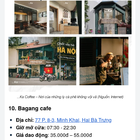
…Ka Coffee – Nơi của những ly cà phê không vội vã (Nguồn: Internet)
10. Bagang cafe
Địa chỉ:
77 P. 8-3, Minh Khai, Hai Bà Trưng
Giờ mở cửa:
07:30 - 22:30
Giá dao động
: 35.000đ – 55.000đ