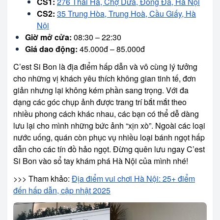
CS1:
276 Thái Hà, Chợ Dừa, Đống Đa, Hà Nội
CS2:
35 Trung Hòa, Trung Hoà, Cầu Giấy, Hà
Nội
Giờ mở cửa:
08:30 – 22:30
Giá dao động:
45.000đ – 85.000đ
C’est Si Bon là địa điểm hấp dẫn và vô cùng lý tưởng
cho những vị khách yêu thích không gian tinh tế, đơn
giản nhưng lại không kém phần sang trọng. Với đa
dạng các góc chụp ảnh được trang trí bắt mắt theo
nhiều phong cách khác nhau, các bạn có thể dễ dàng
lưu lại cho mình những bức ảnh “xịn xò”. Ngoài các loại
nước uống, quán còn phục vụ nhiều loại bánh ngọt hấp
dẫn cho các tín đồ hảo ngọt. Đừng quên lưu ngay C’est
Si Bon vào sổ tay khám phá Hà Nội của mình nhé!
>>> Tham khảo:
Địa điểm vui chơi Hà Nội: 25+ điểm
đến hấp dẫn, cập nhật 2025