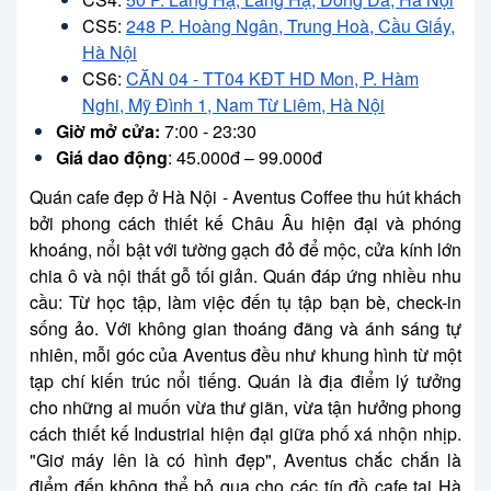
CS5:
248 P. Hoàng Ngân, Trung Hoà, Cầu Giấy,
Hà Nội
CS6:
CĂN 04 - TT04 KĐT HD Mon, P. Hàm
Nghi, Mỹ Đình 1, Nam Từ Liêm, Hà Nội
Giờ mở cửa:
7:00 - 23:30
Giá dao động
: 45.000đ – 99.000đ
Quán cafe đẹp ở Hà Nội - Aventus Coffee thu hút khách
bởi phong cách thiết kế Châu Âu hiện đại và phóng
khoáng, nổi bật với tường gạch đỏ để mộc, cửa kính lớn
chia ô và nội thất gỗ tối giản. Quán đáp ứng nhiều nhu
cầu: Từ học tập, làm việc đến tụ tập bạn bè, check-in
sống ảo. Với không gian thoáng đãng và ánh sáng tự
nhiên, mỗi góc của Aventus đều như khung hình từ một
tạp chí kiến trúc nổi tiếng. Quán là địa điểm lý tưởng
cho những ai muốn vừa thư giãn, vừa tận hưởng phong
cách thiết kế Industrial hiện đại giữa phố xá nhộn nhịp.
"Giơ máy lên là có hình đẹp", Aventus chắc chắn là
điểm đến không thể bỏ qua cho các tín đồ cafe tại Hà