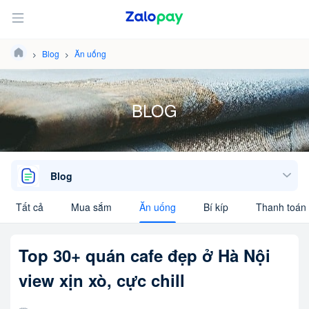
Blog
Ăn uống
BLOG
Blog
Tất cả
Mua sắm
Ăn uống
Bí kíp
Thanh toán 
Top 30+ quán cafe đẹp ở Hà Nội
view xịn xò, cực chill