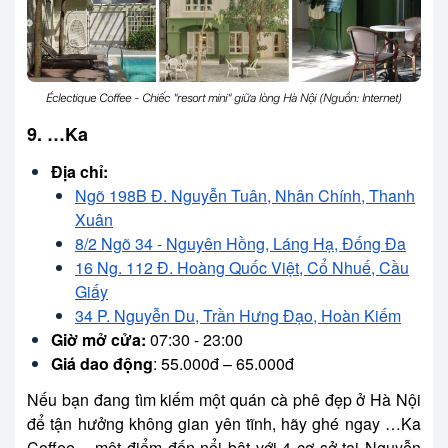
Éclectique Coffee - Chiếc "resort mini" giữa lòng Hà Nội (Nguồn: Internet)
9. …Ka
Địa chỉ:
Ngõ 198B Đ. Nguyễn Tuân, Nhân Chính, Thanh
Xuân
8/2 Ngõ 34 - Nguyên Hồng, Láng Hạ, Đống Đa
16 Ng. 112 Đ. Hoàng Quốc Việt, Cổ Nhuế, Cầu
Giấy
34 P. Nguyễn Du, Trần Hưng Đạo, Hoàn Kiếm
Giờ mở cửa:
07:30 - 23:00
Giá dao động
: 55.000đ – 65.000đ
Nếu bạn đang tìm kiếm một quán cà phê đẹp ở Hà Nội
để tận hưởng không gian yên tĩnh, hãy ghé ngay …Ka
Coffee – một điểm đến nổi bật với 4 cơ sở tại Nguyễn