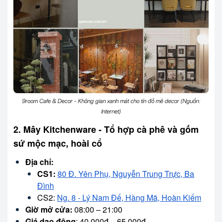
9room Cafe & Decor - Không gian xanh mát cho tín đồ mê decor (Nguồn:
Internet)
2. Mây Kitchenware - Tổ hợp cà phê và gốm
sứ mộc mạc, hoài cổ
Địa chỉ:
CS1:
80 Đ. Yên Phụ, Nguyễn Trung Trực, Ba
Đình
CS2:
Ng. 8 - Lý Nam Đế, Hàng Mã, Hoàn Kiếm
Giờ mở cửa:
08:00 – 21:00
Giá dao động
: 40.000đ – 65.000đ