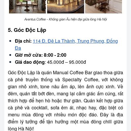
Aventus Coffee - Không gian Âu hiện đại giữa lòng Hà Nội
5. Góc Độc Lập
Địa chỉ:
114 Đ. Đê La Thành, Trung Phụng, Đống
Đa
Giờ mở cửa: 8:00 - 2:00
Giá dao động
: 45.000đ – 95.000đ
Góc Độc Lập là quán Manual Coffee Bar giao thoa giữa
cà phê truyền thống và Specialty Coffee, với không
gian nhỏ xinh, tone nâu ấm áp, lên ảnh cực xinh. Về
đêm, quán tắt bớt đèn, mang lại cảm giác ấm cúng, rất
thích hợp để hẹn hò hoặc thư giãn. Quán kết hợp giữa
cà phê và cocktail, sofa êm ái, nhạc hay, đặc biệt có
menu mùa đông với nhiều món độc đáo. Đây là địa
điểm lý tưởng để tận hưởng một mùa đông chill giữa
lòng Hà Nội!