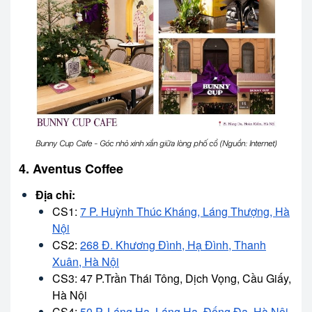
Bunny Cup Cafe - Góc nhỏ xinh xắn giữa lòng phố cổ (Nguồn: Internet)
4. Aventus Coffee
Địa chỉ:
CS1:
7 P. Huỳnh Thúc Kháng, Láng Thượng, Hà
Nội
CS2:
268 Đ. Khương Đình, Hạ Đình, Thanh
Xuân, Hà Nội
CS3: 47 P.Trần Thái Tông, Dịch Vọng, Cầu Giấy,
Hà Nội
CS4:
50 P. Láng Hạ, Láng Hạ, Đống Đa, Hà Nội