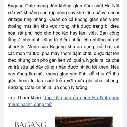
Bagang Cafe mang đến không gian đậm chất Hà Nội
xưa với khoảng sân rợp bóng cây khế trĩu quả và decor
vintage nhẹ nhàng. Quán có cả không gian sân vườn
thoáng mát lẫn khu vực trong nhà được trang bị điều
hòa, rất phù hợp cho học tập hay làm việc. Ban công
tầng 2 nhỏ xinh cũng là điểm nhấn cho những ai mê
check-in. Menu của Bagang khá đa dạng, nổi bật với
các món trà tươi pha máy thơm đậm chất, được đặt tên
theo những con phố gắn liền với quán. Ngoài ra, cà phê
và trà sữa tại đây cũng nhận được nhiều lời khen. Nếu
bạn đang tìm một không gian yên tĩnh, dễ chịu để thư
giãn hoặc tụ tập cuối tuần với mức giá phải chăng,
Bagang Cafe chính là lựa chọn lý tưởng.
>>> Tham khảo:
Top 15 quán ốc ngon Hà Nội ngon
“nhức nách”, đáng thử