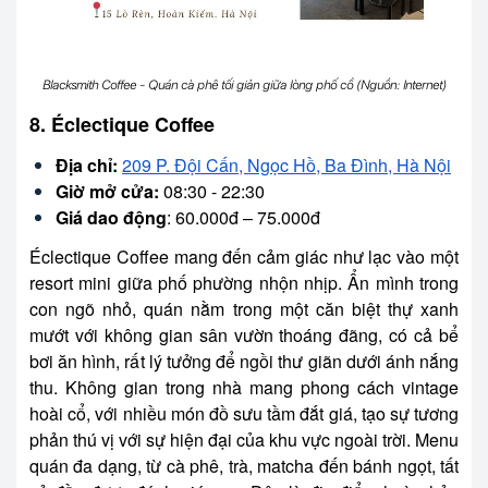
Blacksmith Coffee - Quán cà phê tối giản giữa lòng phố cổ (Nguồn: Internet)
8. Éclectique Coffee
Địa chỉ:
209 P. Đội Cấn, Ngọc Hồ, Ba Đình, Hà Nội
Giờ mở cửa:
08:30 - 22:30
Giá dao động
: 60.000đ – 75.000đ
Éclectique Coffee mang đến cảm giác như lạc vào một
resort mini giữa phố phường nhộn nhịp. Ẩn mình trong
con ngõ nhỏ, quán nằm trong một căn biệt thự xanh
mướt với không gian sân vườn thoáng đãng, có cả bể
bơi ăn hình, rất lý tưởng để ngồi thư giãn dưới ánh nắng
thu. Không gian trong nhà mang phong cách vintage
hoài cổ, với nhiều món đồ sưu tầm đắt giá, tạo sự tương
phản thú vị với sự hiện đại của khu vực ngoài trời. Menu
quán đa dạng, từ cà phê, trà, matcha đến bánh ngọt, tất