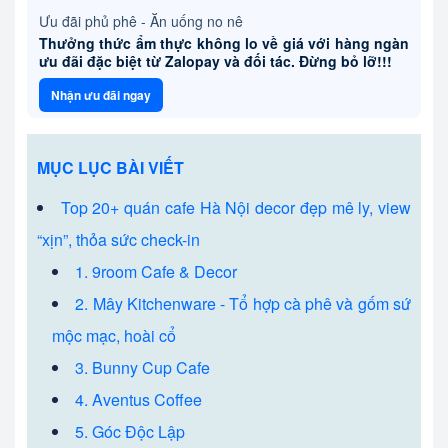
Ưu đãi phủ phê - Ăn uống no nê
Thưởng thức ẩm thực không lo về giá với hàng ngàn
ưu đãi đặc biệt từ Zalopay và đối tác. Đừng bỏ lỡ!!!
Nhận ưu đãi ngay
MỤC LỤC BÀI VIẾT
Top 20+ quán cafe Hà Nội decor đẹp mê ly, view
“xịn”, thỏa sức check-in
1. 9room Cafe & Decor
2. Mây Kitchenware - Tổ hợp cà phê và gốm sứ
mộc mạc, hoài cổ
3. Bunny Cup Cafe
4. Aventus Coffee
5. Góc Độc Lập