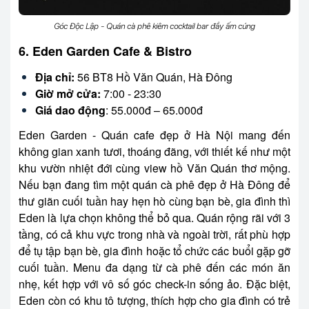
Góc Độc Lập - Quán cà phê kiêm cocktail bar đầy ấm cúng
6. Eden Garden Cafe & Bistro
Địa chỉ:
56 BT8 Hồ Văn Quán, Hà Đông
Giờ mở cửa:
7:00 - 23:30
Giá dao động
: 55.000đ – 65.000đ
Eden Garden - Quán cafe đẹp ở Hà Nội mang đến
không gian xanh tươi, thoáng đãng, với thiết kế như một
khu vườn nhiệt đới cùng view hồ Văn Quán thơ mộng.
Nếu bạn đang tìm một quán cà phê đẹp ở Hà Đông để
thư giãn cuối tuần hay hẹn hò cùng bạn bè, gia đình thì
Eden là lựa chọn không thể bỏ qua.
Quán rộng rãi với 3
tầng, có cả khu vực trong nhà và ngoài trời, rất phù hợp
để tụ tập bạn bè, gia đình hoặc tổ chức các buổi gặp gỡ
cuối tuần. Menu đa dạng từ cà phê đến các món ăn
nhẹ, kết hợp với vô số góc check-in sống ảo. Đặc biệt,
Eden còn có khu tô tượng, thích hợp cho gia đình có trẻ