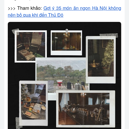
>>> Tham khảo:
Gợi ý 35 món ăn ngon Hà Nội không
nên bỏ qua khi đến Thủ Đô