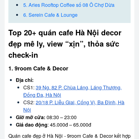
5. Aries Rooftop Coffee số 08 Ô Chợ Dừa
6. Serein Cafe & Lounge
Top 20+ quán cafe Hà Nội decor
đẹp mê ly, view “xịn”, thỏa sức
check-in
1. 9room Cafe & Decor
Địa chỉ:
CS1:
39 Ng. 82 P. Chùa Láng, Láng Thượng,
Đống Đa, Hà Nội
CS2:
20/18 P. Liễu Giai, Cống Vị, Ba Đình, Hà
Nội
Giờ mở cửa:
08:30 – 23:00
Giá dao động
: 45.000đ – 65.000đ
Quán cafe đẹp ở Hà Nội - 9room Cafe & Decor kết hợp