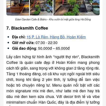
Eden Garden Cafe & Bistro - Khu vườn bí mật giữa lòng Hà Đông
7. Blacksmith Coffee
Địa chỉ:
15 P. Lò Rèn, Hàng Bồ, Hoàn Kiếm
Giờ mở cửa:
07:30 - 22:30
Giá dao động
: 50.000đ – 65.000đ
Lấy cảm hứng từ hình ảnh "người thợ rèn", Blacksmith
Coffee
là quán cafe đẹp ở Hoàn Kiếm
mang phong
cách tối giản, sang trọng với không gian 2 tầng rộng rãi.
Tầng 1 thoáng đãng, có cả khu vực ngồi ngoài trời siêu
chill, trong khi tầng 2 yên tĩnh, lý tưởng để làm việc
hoặc trò chuyện riêng tư. Menu quán nổi bật với các
món signature mix mè đen, như latte mè đen hay trà
dâu mè đen kem sữa chua. Với decor tinh tế và vibe
minimalism chuẩn Hàn Quốc, đây là địa điểm lý tưởng