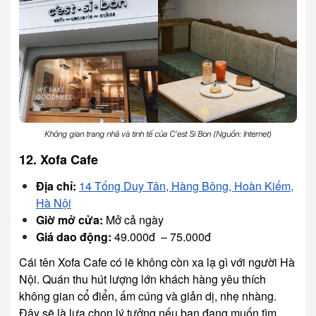
Không gian trang nhã và tinh tế của C’est Si Bon (Nguồn: Internet)
12. Xofa Cafe
Địa chỉ:
14 Tống Duy Tân, Hàng Bông, Hoàn Kiếm,
Hà Nội
Giờ mở cửa:
Mở cả ngày
Giá dao động:
49.000đ – 75.000đ
Cái tên Xofa Cafe có lẽ không còn xa lạ gì với người Hà
Nội. Quán thu hút lượng lớn khách hàng yêu thích
không gian cổ điển, ấm cúng và giản dị, nhẹ nhàng.
Đây sẽ là lựa chọn lý tưởng nếu bạn đang muốn tìm