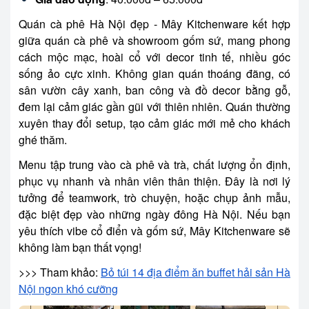
Quán cà phê Hà Nội đẹp - Mây Kitchenware kết hợp
giữa quán cà phê và showroom gốm sứ, mang phong
cách mộc mạc, hoài cổ với decor tinh tế, nhiều góc
sống ảo cực xinh. Không gian quán thoáng đãng, có
sân vườn cây xanh, ban công và đồ decor bằng gỗ,
đem lại cảm giác gần gũi với thiên nhiên. Quán thường
xuyên thay đổi setup, tạo cảm giác mới mẻ cho khách
ghé thăm.
Menu tập trung vào cà phê và trà, chất lượng ổn định,
phục vụ nhanh và nhân viên thân thiện. Đây là nơi lý
tưởng để teamwork, trò chuyện, hoặc chụp ảnh mẫu,
đặc biệt đẹp vào những ngày đông Hà Nội. Nếu bạn
yêu thích vibe cổ điển và gốm sứ, Mây Kitchenware sẽ
không làm bạn thất vọng!
>>> Tham khảo:
Bỏ túi 14 địa điểm ăn buffet hải sản Hà
Nội ngon khó cưỡng