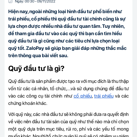
Ngày:
00:30
-
09/11
/
2022
Hiện nay, ngoài những loại hình đầu tư phổ biến như
trái phiếu, cổ phiếu thì quỹ đầu tư tài chính cũng là sự
lựa chọn được nhiều nhà đầu tư quan tâm. Tuy nhiên,
để tham gia đầu tư vào các quỹ thì bạn cần tìm hiểu
quỹ đầu tư là gì cũng như các tiêu chí lựa chọn loại
quỹ tốt. ZaloPay sẽ giúp bạn giải đáp những thắc mắc
trên thông qua bài viết sau.
Quỹ đầu tư là gì?
Quỹ đầu tư là sản phẩm được tạo ra với mục đích là thu thập
vốn từ các cá nhân, tổ chức,...và sử dụng chúng để đầu tư
vào các công cụ tài chính như
cổ phiếu
,
trái phiếu
và các
chứng khoán khác.
Với quỹ này, các nhà đầu tư sẽ không phải đưa ra quyết định
về việc nên đầu tư tài sản của quỹ như thế nào mà chỉ chọn
một quỹ dựa trên mục tiêu, rủi ro, phí và các yếu tố mong
muốn khác. Người/tổ chức quản lý quỹ sẽ có nhiệm vụ giám