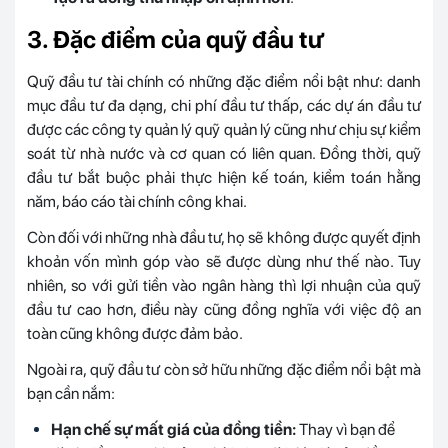
3. Đặc điểm của quỹ đầu tư
Quỹ đầu tư tài chính có những đặc điểm nổi bật như: danh
mục đầu tư đa dạng, chi phí đầu tư thấp, các dự án đầu tư
được các công ty quản lý quỹ quản lý cũng như chịu sự kiểm
soát từ nhà nước và cơ quan có liên quan. Đồng thời, quỹ
đầu tư bắt buộc phải thực hiện kế toán, kiểm toán hằng
năm, báo cáo tài chính công khai.
Còn đối với những nhà đầu tư, họ sẽ không được quyết định
khoản vốn mình góp vào sẽ được dùng như thế nào. Tuy
nhiên, so với gửi tiền vào ngân hàng thì lợi nhuận của quỹ
đầu tư cao hơn, điều này cũng đồng nghĩa với việc độ an
toàn cũng không được đảm bảo.
Ngoài ra, quỹ đầu tư còn sở hữu những đặc điểm nổi bật mà
bạn cần nắm:
Hạn chế sự mất giá của đồng tiền:
Thay vì bạn để