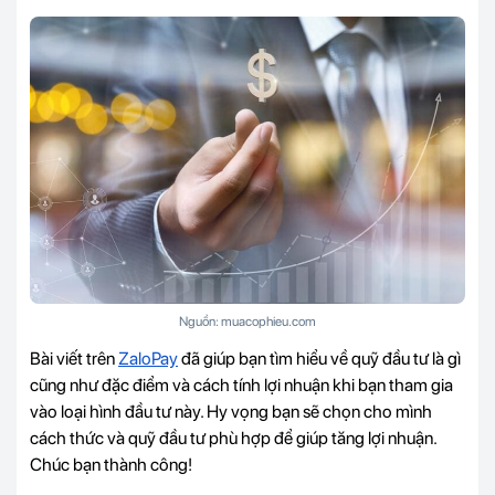
Nguồn: muacophieu.com
Bài viết trên
ZaloPay
đã giúp bạn tìm hiểu về quỹ đầu tư là gì
cũng như đặc điểm và cách tính lợi nhuận khi bạn tham gia
vào loại hình đầu tư này. Hy vọng bạn sẽ chọn cho mình
cách thức và quỹ đầu tư phù hợp để giúp tăng lợi nhuận.
Chúc bạn thành công!