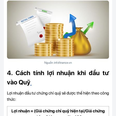
Nguồn: infofinance.vn
4. Cách tính lợi nhuận khi đầu tư
vào Quỹ
Lợi nhuận đầu tư chứng chỉ quỹ sẽ được thể hiện theo công
thức:
Lợi nhuận = (Giá chứng chỉ quỹ hiện tại/Giá chứng