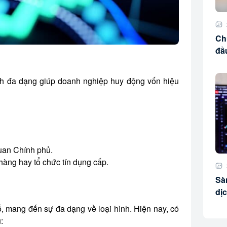
Chứ
đầ
nh đa dạng giúp doanh nghiệp huy động vốn hiệu
uan Chính phủ.
hàng hay tổ chức tín dụng cấp.
Sà
dị
ố, mang đến sự đa dạng về loại hình. Hiện nay, có
: