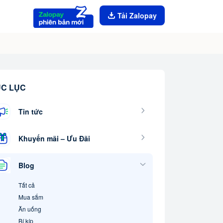
Tải Zalopay
C LỤC
Tin tức
Khuyến mãi – Ưu Đãi
Blog
Tất cả
Mua sắm
Ăn uống
Bí kíp