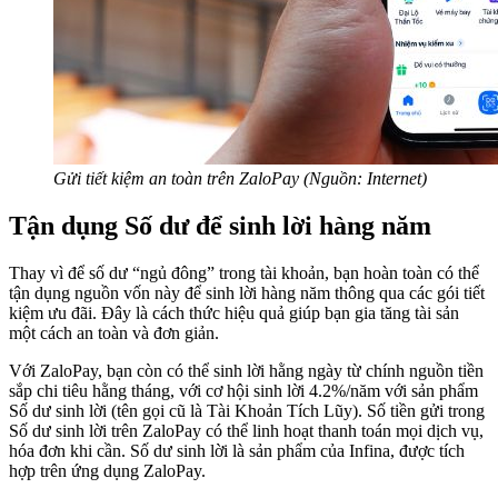
Gửi tiết kiệm an toàn trên ZaloPay (Nguồn: Internet)
Tận dụng Số dư để sinh lời hàng năm
Thay vì để số dư “ngủ đông” trong tài khoản, bạn hoàn toàn có thể
tận dụng nguồn vốn này để sinh lời hàng năm thông qua các gói tiết
kiệm ưu đãi. Đây là cách thức hiệu quả giúp bạn gia tăng tài sản
một cách an toàn và đơn giản.
Với ZaloPay, bạn còn có thể sinh lời hằng ngày từ chính nguồn tiền
sắp chi tiêu hằng tháng, với cơ hội sinh lời 4.2%/năm với sản phẩm
Số dư sinh lời (tên gọi cũ là Tài Khoản Tích Lũy). Số tiền gửi trong
Số dư sinh lời trên ZaloPay có thể linh hoạt thanh toán mọi dịch vụ,
hóa đơn khi cần. Số dư sinh lời là sản phẩm của Infina, được tích
hợp trên ứng dụng ZaloPay.