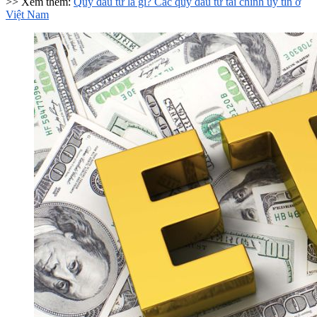
>> Xem thêm:
Quỹ đầu tư là gì? Các quỹ đầu tư tài chính uy tín ở
Việt Nam