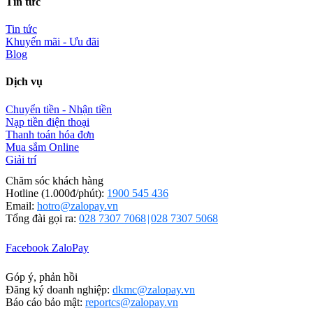
Tin tức
Tin tức
Khuyến mãi - Ưu đãi
Blog
Dịch vụ
Chuyển tiền - Nhận tiền
Nạp tiền điện thoại
Thanh toán hóa đơn
Mua sắm Online
Giải trí
Chăm sóc khách hàng
Hotline (1.000đ/phút)
:
1900 545 436
Email
:
hotro@zalopay.vn
Tổng đài gọi ra:
028 7307 7068
|
028 7307 5068
Facebook ZaloPay
Góp ý, phản hồi
Đăng ký doanh nghiệp
:
dkmc@zalopay.vn
Báo cáo bảo mật
:
reportcs@zalopay.vn