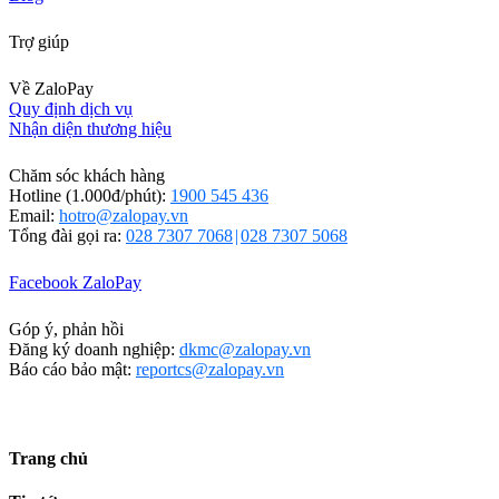
Trợ giúp
Về ZaloPay
Quy định dịch vụ
Nhận diện thương hiệu
Chăm sóc khách hàng
Hotline (1.000đ/phút)
:
1900 545 436
Email
:
hotro@zalopay.vn
Tổng đài gọi ra:
028 7307 7068
|
028 7307 5068
Facebook ZaloPay
Góp ý, phản hồi
Đăng ký doanh nghiệp
:
dkmc@zalopay.vn
Báo cáo bảo mật
:
reportcs@zalopay.vn
Trang chủ