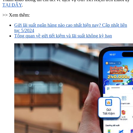
TẠI ĐÂY
.
>> Xem thêm:
Gửi lãi suất ngân hàng nào cao nhất hiện nay? Cập nhật liên
tục 5/2024
Tổng quan về gửi tiết kiệm và lãi suất không kỳ hạn