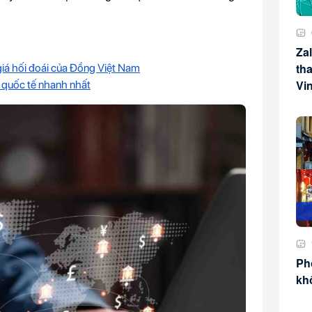
Zal
tha
 giá hối đoái của Đồng Việt Nam
Vi
ẻ quốc tế nhanh nhất
Ph
kh