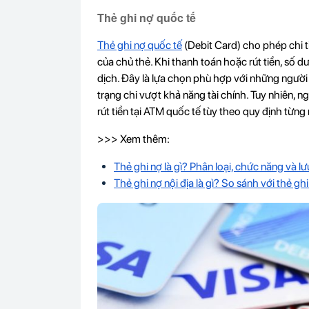
Thẻ ghi nợ quốc tế
Thẻ ghi nợ quốc tế
(Debit Card) cho phép chi t
của chủ thẻ. Khi thanh toán hoặc rút tiền, số dư
dịch. Đây là lựa chọn phù hợp với những người 
trạng chi vượt khả năng tài chính. Tuy nhiên, n
rút tiền tại ATM quốc tế tùy theo quy định từn
>>> Xem thêm:
Thẻ ghi nợ là gì? Phân loại, chức năng và l
Thẻ ghi nợ nội địa là gì? So sánh với thẻ gh