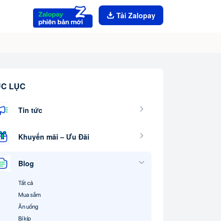
Tải Zalopay
C LỤC
Tin tức
Khuyến mãi – Ưu Đãi
Blog
Tất cả
Mua sắm
Ăn uống
Bí kíp