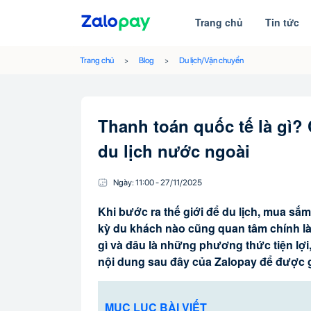
Trang chủ
Tin tức
Trang chủ
Blog
Du lịch/Vận chuyển
Thanh toán quốc tế là gì?
du lịch nước ngoài
Ngày:
11:00
-
27/11
/
2025
Khi bước ra thế giới để du lịch, mua sắ
kỳ du khách nào cũng quan tâm chính là 
gì và đâu là những phương thức tiện lợi,
nội dung sau đây của Zalopay để được giả
MỤC LỤC BÀI VIẾT