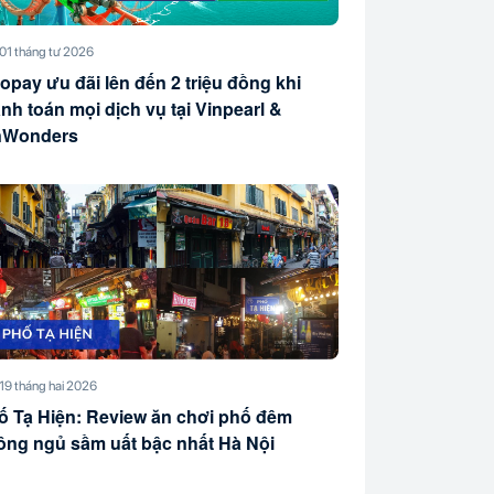
01 tháng tư 2026
opay ưu đãi lên đến 2 triệu đồng khi
nh toán mọi dịch vụ tại Vinpearl &
nWonders
19 tháng hai 2026
ố Tạ Hiện: Review ăn chơi phố đêm
ông ngủ sầm uất bậc nhất Hà Nội