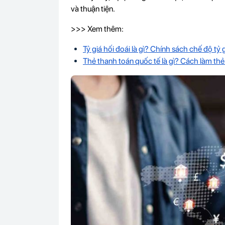
và thuận tiện.
>>> Xem thêm:
Tỷ giá hối đoái là gì? Chính sách chế độ tỷ
Thẻ thanh toán quốc tế là gì? Cách làm th