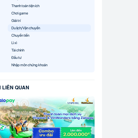
Thanh toán tiện ích
Chơi game
Giải trí
Du lịch/Vận chuyển
Chuyển tiền
Lì xì
Tài chính
Đầu tư
Nhập môn chứng khoán
N LIÊN QUAN