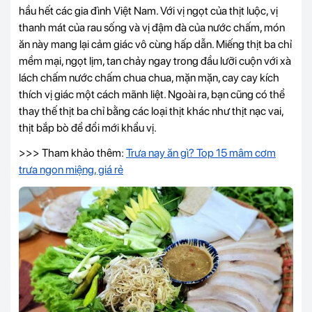
hầu hết các gia đình Việt Nam. Với vị ngọt của thịt luộc, vị
thanh mát của rau sống và vị đậm đà của nước chấm, món
ăn này mang lại cảm giác vô cùng hấp dẫn. Miếng thịt ba chỉ
mềm mại, ngọt lịm, tan chảy ngay trong đầu lưỡi cuộn với xà
lách chấm nước chấm chua chua, mặn mặn, cay cay kích
thích vị giác một cách mãnh liệt. Ngoài ra, bạn cũng có thể
thay thế thịt ba chỉ bằng các loại thịt khác như thịt nạc vai,
thịt bắp bò để đổi mới khẩu vị.
>>> Tham khảo thêm:
Trưa nay ăn gì? Top 15 mâm cơm
trưa ngon miệng, giá rẻ