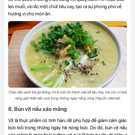
leo muối, và rắc một chút tiêu xay, tạo ra sự phong phú về
hương vị cho món ăn.
Cháo đậu xanh thịt gà không chỉ là món ăn thanh mát dễ tiêu hóa, mà còn có khả
năng giải nhiệt hiệu quả trong những ngày nắng nóng (Nguồn: Internet)
8. Bún vịt nấu xáo măng
Vịt là thực phẩm có tính hàn, rất phù hợp để giảm cảm giác
bức bối trong những ngày hè nóng bức. Do đó, bún vịt nấu
xáo măng là món ăn lý tưởng, có sự kết hợp tuyệt vời giữa vị