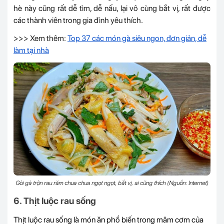
hè này cũng rất dễ tìm, dễ nấu, lại vô cùng bắt vị, rất được
các thành viên trong gia đình yêu thích.
>>> Xem thêm:
Top 37 các món gà siêu ngon, đơn giản, dễ
làm tại nhà
Gỏi gà trộn rau răm chua chua ngọt ngọt, bắt vị, ai cũng thích (Nguồn: Internet)
6. Thịt luộc rau sống
Thịt luộc rau sống là món ăn phổ biến trong mâm cơm của