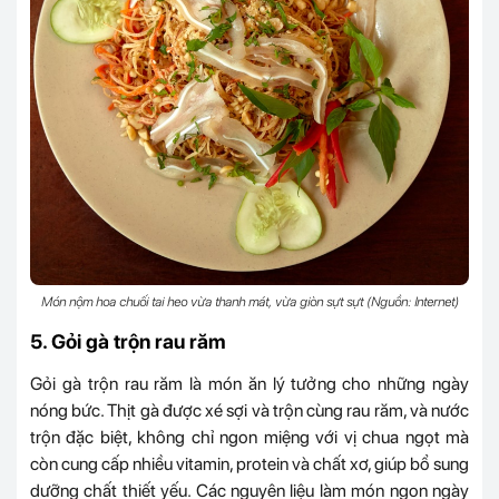
Món nộm hoa chuối tai heo vừa thanh mát, vừa giòn sựt sựt (Nguồn: Internet)
5. Gỏi gà trộn rau răm
Gỏi gà trộn rau răm là món ăn lý tưởng cho những ngày
nóng bức. Thịt gà được xé sợi và trộn cùng rau răm, và nước
trộn đặc biệt, không chỉ ngon miệng với vị chua ngọt mà
còn cung cấp nhiều vitamin, protein và chất xơ, giúp bổ sung
dưỡng chất thiết yếu. Các nguyên liệu làm món ngon ngày