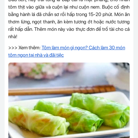
tôm thịt vào giữa và cuộn lại như cuộn nem. Buộc cố định
bằng hành lá đã chần sơ rồi hấp trong 15-20 phút. Món ăn
thơm lừng, ngọt thanh, ăn kèm tương ớt hoặc nước tương
rất hấp dẫn. Thêm món này vào thực đơn để trổ tài cho cả
nhà!
>>> Xem thêm:
Tôm làm món gì ngon? Cách làm 30 món
tôm ngon tại nhà và đãi tiệc