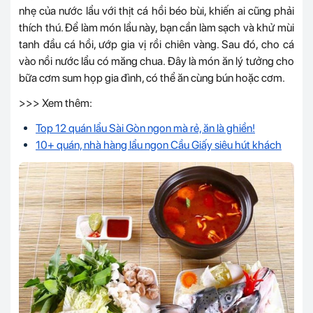
nhẹ của nước lẩu với thịt cá hồi béo bùi, khiến ai cũng phải
thích thú. Để làm món lẩu này, bạn cần làm sạch và khử mùi
tanh đầu cá hồi, ướp gia vị rồi chiên vàng. Sau đó, cho cá
vào nồi nước lẩu có măng chua. Đây là món ăn lý tưởng cho
bữa cơm sum họp gia đình, có thể ăn cùng bún hoặc cơm.
>>> Xem thêm:
Top 12 quán lẩu Sài Gòn ngon mà rẻ, ăn là ghiền!
10+ quán, nhà hàng lẩu ngon Cầu Giấy siêu hút khách