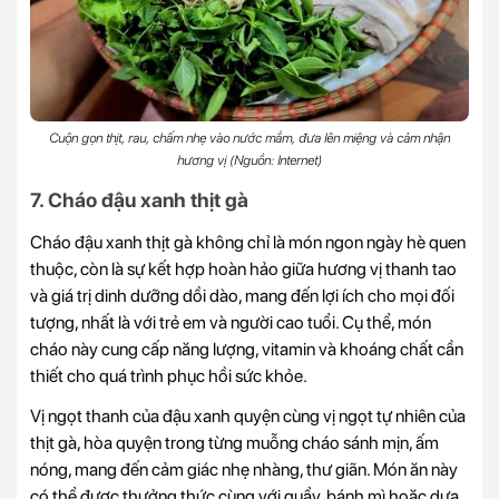
Cuộn gọn thịt, rau, chấm nhẹ vào nước mắm, đưa lên miệng và cảm nhận
hương vị (Nguồn: Internet)
7. Cháo đậu xanh thịt gà
Cháo đậu xanh thịt gà không chỉ là món ngon ngày hè quen
thuộc, còn là sự kết hợp hoàn hảo giữa hương vị thanh tao
và giá trị dinh dưỡng dồi dào, mang đến lợi ích cho mọi đối
tượng, nhất là với trẻ em và người cao tuổi. Cụ thể, món
cháo này cung cấp năng lượng, vitamin và khoáng chất cần
thiết cho quá trình phục hồi sức khỏe.
Vị ngọt thanh của đậu xanh quyện cùng vị ngọt tự nhiên của
thịt gà, hòa quyện trong từng muỗng cháo sánh mịn, ấm
nóng, mang đến cảm giác nhẹ nhàng, thư giãn. Món ăn này
có thể được thưởng thức cùng với quẩy, bánh mì hoặc dưa