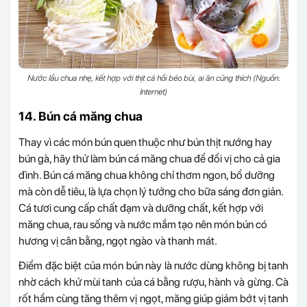
Nước lẩu chua nhẹ, kết hợp với thịt cá hồi béo bùi, ai ăn cũng thích (Nguồn:
Internet)
14. Bún cá măng chua
Thay vì các món bún quen thuộc như bún thịt nướng hay
bún gà, hãy thử làm bún cá măng chua để đổi vị cho cả gia
đình. Bún cá măng chua không chỉ thơm ngon, bổ dưỡng
mà còn dễ tiêu, là lựa chọn lý tưởng cho bữa sáng đơn giản.
Cá tươi cung cấp chất đạm và dưỡng chất, kết hợp với
măng chua, rau sống và nước mắm tạo nên món bún có
hương vị cân bằng, ngọt ngào và thanh mát.
Điểm đặc biệt của món bún này là nước dùng không bị tanh
nhờ cách khử mùi tanh của cá bằng rượu, hành và gừng. Cà
rốt hầm cùng tăng thêm vị ngọt, măng giúp giảm bớt vị tanh