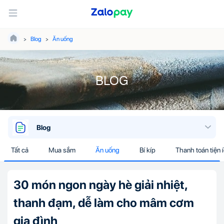
Blog
Ăn uống
BLOG
Blog
Tất cả
Mua sắm
Ăn uống
Bí kíp
Thanh toán tiện 
30 món ngon ngày hè giải nhiệt,
thanh đạm, dễ làm cho mâm cơm
gia đình