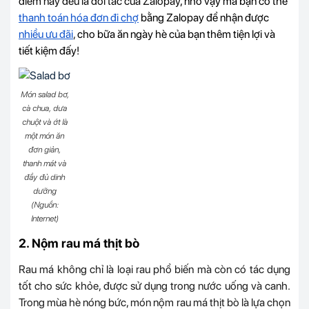
điểm này đều là đối tác của Zalopay
, nhờ vậy mà bạn có thể
thanh toán hóa đơn đi chợ
bằng Zalopay để nhận được
nhiều ưu đãi
,
cho bữa ăn ngày hè của bạn thêm tiện lợi và
tiết kiệm đấy!
Món salad bơ,
cà chua, dưa
chuột và ớt là
một món ăn
đơn giản,
thanh mát và
đầy đủ dinh
dưỡng
(Nguồn:
Internet)
2. Nộm rau má thịt bò
Rau má không chỉ là loại rau phổ biến mà còn có tác dụng
tốt cho sức khỏe, được sử dụng trong nước uống và canh.
Trong mùa hè nóng bức, món nộm rau má thịt bò là lựa chọn