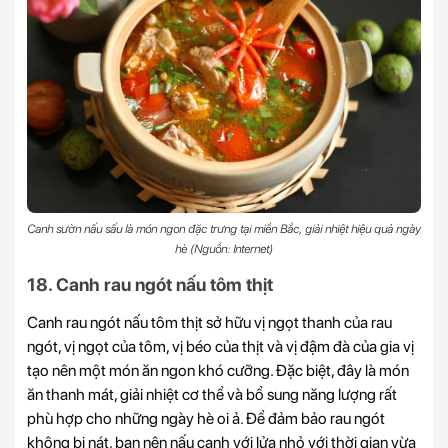
Canh sườn nấu sấu là món ngon đặc trưng tại miền Bắc, giải nhiệt hiệu quả ngày
hè (Nguồn: Internet)
18. Canh rau ngót nấu tôm thịt
Canh rau ngót nấu tôm thịt sở hữu vị ngọt thanh của rau
ngót, vị ngọt của tôm, vị béo của thịt và vị đậm đà của gia vị
tạo nên một món ăn ngon khó cưỡng. Đặc biệt, đây là món
ăn thanh mát, giải nhiệt cơ thể và bổ sung năng lượng rất
phù hợp cho những ngày hè oi ả. Để đảm bảo rau ngót
không bị nát, bạn nên nấu canh với lửa nhỏ với thời gian vừa