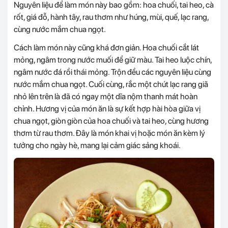
Nguyên liệu để làm món này bao gồm: hoa chuối, tai heo, cà
rốt, giá đỗ, hành tây, rau thơm như húng, mùi, quế, lạc rang,
cùng nước mắm chua ngọt.
Cách làm món này cũng khá đơn giản. Hoa chuối cắt lát
mỏng, ngâm trong nước muối để giữ màu. Tai heo luộc chín,
ngâm nước đá rồi thái mỏng. Trộn đều các nguyên liệu cùng
nước mắm chua ngọt. Cuối cùng, rắc một chút lạc rang giã
nhỏ lên trên là đã có ngay một dĩa nộm thanh mát hoàn
chỉnh. Hương vị của món ăn là sự kết hợp hài hòa giữa vị
chua ngọt, giòn giòn của hoa chuối và tai heo, cùng hương
thơm từ rau thơm. Đây là món khai vị hoặc món ăn kèm lý
tưởng cho ngày hè, mang lại cảm giác sảng khoái.