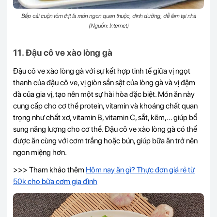
Bắp cải cuộn tôm thịt là món ngon quen thuộc, dinh dưỡng, dễ làm tại nhà
(Nguồn: Internet)
11. Đậu cô ve xào lòng gà
Đậu cô ve xào lòng gà với sự kết hợp tinh tế giữa vị ngọt
thanh của đậu cô ve, vị giòn sần sật của lòng gà và vị đậm
đà của gia vị, tạo nên một sự hài hòa đặc biệt. Món ăn này
cung cấp cho cơ thể protein, vitamin và khoáng chất quan
trọng như chất xơ, vitamin B, vitamin C, sắt, kẽm,... giúp bổ
sung năng lượng cho cơ thể. Đậu cô ve xào lòng gà có thể
được ăn cùng với cơm trắng hoặc bún, giúp bữa ăn trở nên
ngon miệng hơn.
>>> Tham khảo thêm
Hôm nay ăn gì? Thực đơn giá rẻ từ
50k cho bữa cơm gia đình