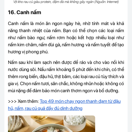
Vịt kho rau củ giàu protein, đậm đà mà không gây ngán (Nguồn: Internet)
16. Canh nấm
Canh nấm là món ăn ngon ngày hè, nhờ tính mát và khả
năng thanh nhiệt của nấm. Bạn có thể chọn các loại nấm
như nấm bào ngư, nấm rơm hoặc kết hợp nhiều loại như
nấm kim châm, nấm đùi gà, nấm hương và nấm tuyết để tạo
hương vị phong phú.
Nấm sau khi làm sạch nên được để ráo và cho vào nồi khi
nước dùng sôi. Nấu nấm khoảng 5 phút đến khi chín, có thể
thêm rong biển, đậu hũ, thịt băm, các loại rau củ tùy thích và
gia vị. Chọn nấm tươi, săn chắc, không nhũn hoặc không có
mùi nặng để đảm bảo món canh thơm ngon và bổ dưỡng.
>>> Xem thêm:
Top 49 món chay ngon thanh đạm từ đậu
hũ, nấm, rau củ quả đầy đủ dinh dưỡng