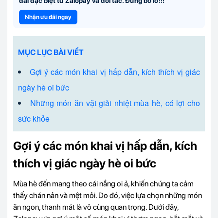
đãi đặc biệt từ Zalopay và đối tác. Đừng bỏ lỡ!!!
Nhận ưu đãi ngay
MỤC LỤC BÀI VIẾT
Gợi ý các món khai vị hấp dẫn, kích thích vị giác
ngày hè oi bức
Những món ăn vặt giải nhiệt mùa hè, có lợi cho
sức khỏe
Gợi ý các món khai vị hấp dẫn, kích
thích vị giác ngày hè oi bức
Mùa hè đến mang theo cái nắng oi ả, khiến chúng ta cảm
thấy chán nản và mệt mỏi. Do đó, việc lựa chọn những món
ăn ngon, thanh mát là vô cùng quan trọng. Dưới đây,