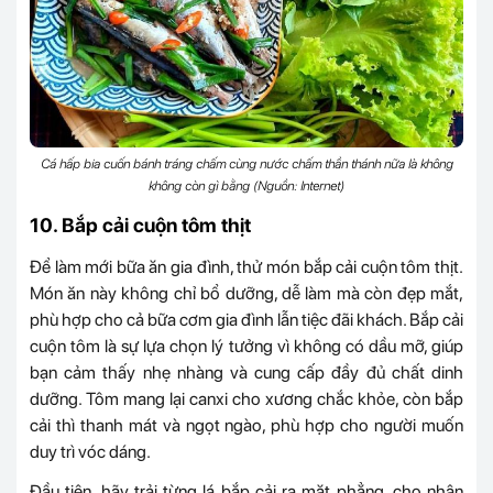
Cá hấp bia cuốn bánh tráng chấm cùng nước chấm thần thánh nữa là không
không còn gì bằng (Nguồn: Internet)
10. Bắp cải cuộn tôm thịt
Để làm mới bữa ăn gia đình, thử món bắp cải cuộn tôm thịt.
Món ăn này không chỉ bổ dưỡng, dễ làm mà còn đẹp mắt,
phù hợp cho cả bữa cơm gia đình lẫn tiệc đãi khách. Bắp cải
cuộn tôm là sự lựa chọn lý tưởng vì không có dầu mỡ, giúp
bạn cảm thấy nhẹ nhàng và cung cấp đầy đủ chất dinh
dưỡng. Tôm mang lại canxi cho xương chắc khỏe, còn bắp
cải thì thanh mát và ngọt ngào, phù hợp cho người muốn
duy trì vóc dáng.
Đầu tiên, hãy trải từng lá bắp cải ra mặt phẳng, cho nhân