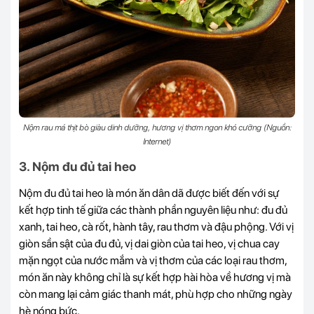
Nộm rau má thịt bò giàu dinh dưỡng, hương vị thơm ngon khó cưỡng (Nguồn:
Internet)
3. Nộm đu đủ tai heo
Nộm đu đủ tai heo là món ăn dân dã được biết đến với sự
kết hợp tinh tế giữa các thành phần nguyên liệu như: đu đủ
xanh, tai heo, cà rốt, hành tây, rau thơm và đậu phộng. Với vị
giòn sần sật của đu đủ, vị dai giòn của tai heo, vị chua cay
mặn ngọt của nước mắm và vị thơm của các loại rau thơm,
món ăn này không chỉ là sự kết hợp hài hòa về hương vị mà
còn mang lại cảm giác thanh mát, phù hợp cho những ngày
hè nóng bức.