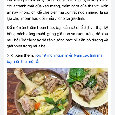
chua thanh mát của xáo măng, mềm ngọt của thịt vịt. Món
ăn này không chỉ dễ chế biến mà còn rất ngon miệng, là sự
lựa chọn hoàn hảo đổi khẩu vị cho cả gia đình.
Để món ăn thêm hoàn hảo, bạn cần sơ chế thịt vịt thật kỹ
bằng cách dùng muối, gừng giã nhỏ và rượu trắng để khử
mùi hôi. Trổ tài ngày để tận hưởng một bữa ăn bổ dưỡng và
giải nhiệt trong mùa hè!
>>> Xem thêm:
Top 19 món ngon miền Nam các tỉnh mà
bạn nên thử một lần