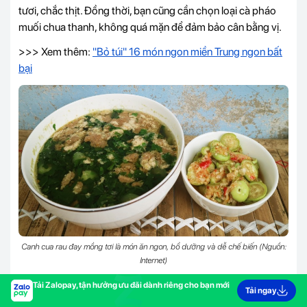
tươi, chắc thịt. Đồng thời, bạn cũng cần chọn loại cà pháo
muối chua thanh, không quá mặn để đảm bảo cân bằng vị.
>>> Xem thêm:
"Bỏ túi" 16 món ngon miền Trung ngon bất
bại
Canh cua rau đay mồng tơi là món ăn ngon, bổ dưỡng và dễ chế biến (Nguồn:
Internet)
21. Canh rau dền nấu tôm
Tải Zalopay, tận hưởng ưu đãi dành riêng cho bạn mới
Tải ngay