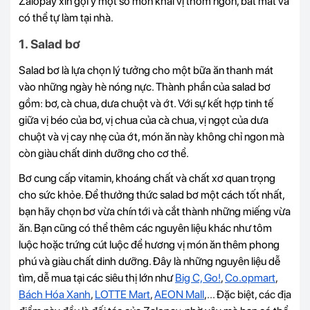
Zalopay xin gợi ý một số món
khai vị thơm ngon, bắt mắt và
có thể tự làm tại nhà.
1. Salad bơ
Salad bơ là lựa chọn lý tưởng cho một bữa ăn thanh mát
vào những ngày hè nóng nực. Thành phần của salad bơ
gồm: bơ, cà chua, dưa chuột và ớt. Với sự kết hợp tinh tế
giữa vị béo của bơ, vị chua của cà chua, vị ngọt của dưa
chuột và vị cay nhẹ của ớt, món ăn này không chỉ ngon mà
còn giàu chất dinh dưỡng cho cơ thể.
Bơ cung cấp vitamin, khoáng chất và chất xơ quan trọng
cho sức khỏe. Để thưởng thức salad bơ một cách tốt nhất,
bạn hãy chọn bơ vừa chín tới và cắt thành những miếng vừa
ăn. Bạn cũng có thể thêm các nguyên liệu khác như tôm
luộc hoặc trứng cút luộc để hương vị món ăn thêm phong
phú và giàu chất dinh dưỡng. Đây là những nguyên liệu dễ
tìm, dễ mua tại các siêu thị lớn như
Big C, Go!
,
Co.opmart
,
Bách Hóa Xanh
,
LOTTE Mart
,
AEON Mall
,..
. Đặc biệt, các địa