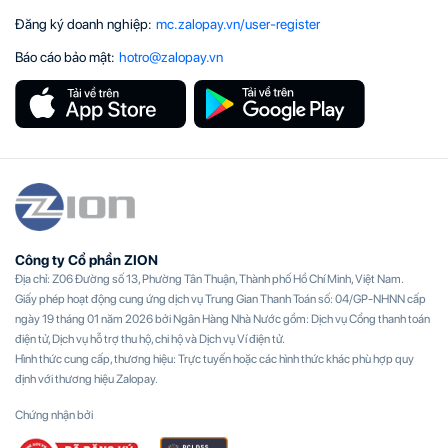
Đăng ký doanh nghiệp
:
mc.zalopay.vn/user-register
Báo cáo bảo mật
:
hotro@zalopay.vn
Công ty Cổ phần ZION
Địa chỉ: Z06 Đường số 13, Phường Tân Thuận, Thành phố Hồ Chí Minh, Việt Nam.
Giấy phép hoạt động cung ứng dịch vụ Trung Gian Thanh Toán số: 04/GP-NHNN cấp
ngày 19 tháng 01 năm 2026 bởi Ngân Hàng Nhà Nước gồm: Dịch vụ Cổng thanh toán
điện tử, Dịch vụ hỗ trợ thu hộ, chi hộ và Dịch vụ Ví điện tử.
Hình thức cung cấp, thương hiệu: Trực tuyến hoặc các hình thức khác phù hợp quy
định với thương hiệu Zalopay.
Chứng nhận bởi