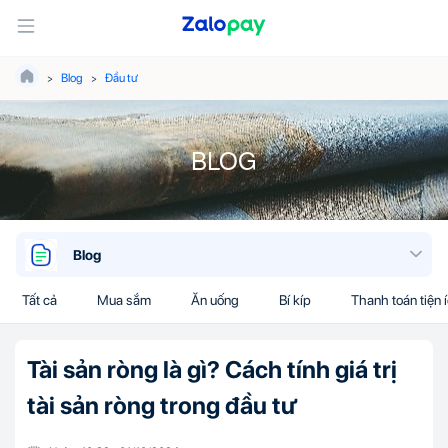
Blog
Đầu tư
BLOG
Blog
Tất cả
Mua sắm
Ăn uống
Bí kíp
Thanh toán tiện 
Tài sản ròng là gì? Cách tính giá trị
tài sản ròng trong đầu tư