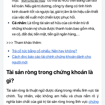
mục “
Vốn chủ sở hữu
” có mã số 400 trên Bảng cân đối
kế toán. Nếu giá trị dương, công ty đang có tình hình
kinh doanh tốt và ngược lại, giá trị âm là tín hiệu cần thiết
của việc đề xuất một chiến lược phục hồi.
Cá nhân:
Là tổng tài sản sở hữu của cá nhân trừ đi
những khoản nợ chưa được thanh toán.bao gồm nhà,
xe cộ, đất đai, tiền mặt, tiền gửi ngân hàng,...
>>> Tham khảo thêm:
Trả cổ tức bằng cổ phiếu: Nên hay không?
Cách đọc báo cáo tài chính chứng khoán dành cho
người mới
Tài sản ròng trong chứng khoán là
gì?
Tài sản ròng là thuật ngữ được dùng trong nhiều lĩnh vực tài
chính. Tuy nhiên, việc không am hiểu và chưa nắm rõ ý
nghĩa bản chất của giá trị tài sản ròng trong lĩnh vực
chứng