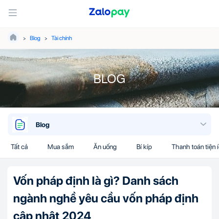
Blog
Tài chính
BLOG
Blog
Tất cả
Mua sắm
Ăn uống
Bí kíp
Thanh toán tiện 
Vốn pháp định là gì? Danh sách
ngành nghề yêu cầu vốn pháp định
cập nhật 2024