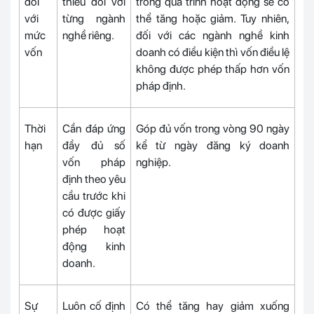
đối
thiểu đối với
trong quá trình hoạt động sẽ có
với
từng ngành
thể tăng hoặc giảm. Tuy nhiên,
mức
nghề riêng.
đối với các ngành nghề kinh
vốn
doanh có điều kiện thì vốn điều lệ
không được phép thấp hơn vốn
pháp định.
Thời
Cần đáp ứng
Góp đủ vốn trong vòng 90 ngày
hạn
đầy đủ số
kể từ ngày đăng ký doanh
vốn pháp
nghiệp.
định theo yêu
cầu trước khi
có được giấy
phép hoạt
động kinh
doanh.
Sự
Luôn cố định
Có thể tăng hay giảm xuống