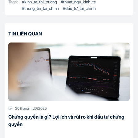
Tags:
#
kinh_te_thi_truong
#
thuat_ngu_kinh_te
#
thong_tin_tai_chinh
#
đầu_tư_tài_chính
TIN LIÊN QUAN
20 tháng mười 2025
Chứng quyền là gì? Lợi ích và rủi ro khi đầu tư chứng
quyền