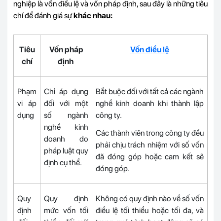
nghiệp là vốn điều lệ và vốn pháp định, sau đây là những tiêu
chí để đánh giá sự
khác nhau:
Tiêu
Vốn pháp
Vốn điều lệ
chí
định
Phạm
Chỉ áp dụng
Bắt buộc đối với tất cả các ngành
vi áp
đối với một
nghề kinh doanh khi thành lập
dụng
số ngành
công ty.
nghề kinh
Các thành viên trong công ty đều
doanh do
phải chịu trách nhiệm với số vốn
pháp luật quy
đã đóng góp hoặc cam kết sẽ
định cụ thể.
đóng góp.
Quy
Quy định
Không có quy định nào về số vốn
định
mức vốn tối
điều lệ tối thiểu hoặc tối đa, và