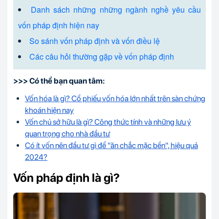
Danh sách những những ngành nghề yêu cầu
vốn pháp định hiện nay
So sánh vốn pháp định và vốn điều lệ
Các câu hỏi thường gặp về vốn pháp định
>>> Có thể bạn quan tâm:
Vốn hóa là gì? Cổ phiếu vốn hóa lớn nhất trên sàn chứng
khoán hiện nay
Vốn chủ sở hữu là gì? Công thức tính và những lưu ý
quan trọng cho nhà đầu tư
Có ít vốn nên đầu tư gì để "ăn chắc mặc bền", hiệu quả
2024?
Vốn pháp định là gì?