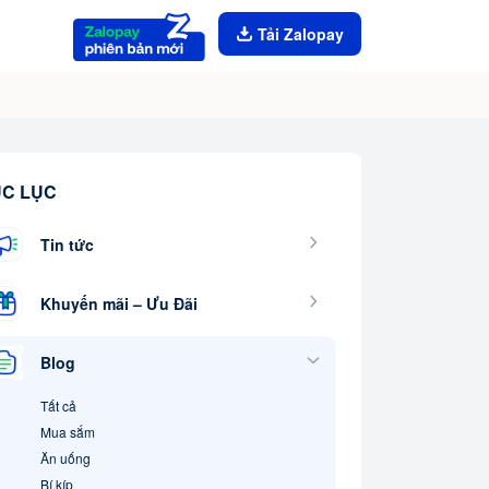
Tải Zalopay
C LỤC
Tin tức
Khuyến mãi – Ưu Đãi
Blog
Tất cả
Mua sắm
Ăn uống
Bí kíp