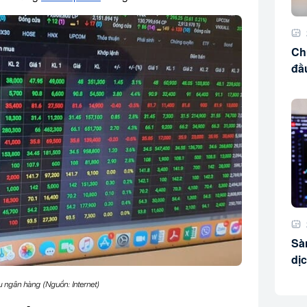
Chứ
đầ
Sà
dị
u ngân hàng (Nguồn: Internet)