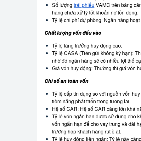
Số lượng
trái phiếu
VAMC trên bảng cân
hàng chưa xử lý tốt khoản nợ tồn đọng.
Tỷ lệ chi phí dự phòng: Ngân hàng hoạt đ
Chất lượng vốn đầu vào
Tỷ lệ tăng trưởng huy động cao.
Tỷ lệ CASA (Tiền gửi không kỳ hạn): Th
nhờ đó ngân hàng sẽ có nhiều lợi thế cạ
Giá vốn huy động: Thường thì giá vốn h
Chỉ số an toàn vốn
Tỷ lệ cấp tín dụng so với nguồn vốn huy
tiềm năng phát triển trong tương lai.
Hệ số CAR: Hệ số CAR càng lớn khả nă
Tỷ lệ vốn ngắn hạn được sử dụng cho k
vốn ngắn hạn để cho vay trung và dài hạn
trường hợp khách hàng rút ồ ạt.
Tỷ lệ huy động liên ngân: Tỷ lệ này càn