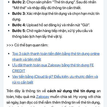
Bước 2:
Chọn sản phẩm “Thẻ tín dụng”. Sau đó nhấn
“Mở thẻ” và nhập đầy đủ thông tin cần thiết.
Bước 3:
Xác nhận loại thẻ tín dụng và chọn hạn mức tín
dụng.
Bước 4:
Upload hồ sơ đăng ký và nhấn nút “Gửi”.
Bước 5:
Chờ ngân hàng tiếp nhận, xử lý yêu cầu và
thông báo lịch hẹn lấy thẻ vật lý.
>>> Có thể bạn quan tâm:
Top 3 cách thanh toán tiền điện bằng thẻ tín dụng online
nhanh và tiện nhất
Ưu đãi thanh toán qua Zalopay bằng thẻ tín dụng FE
CREDIT
Vay tiền bằng iCloud là gì? Điều kiện, ưu nhược điểm và
rủi ro cần biết
Trên đây là thông tin về
cách sử dụng thẻ tín dụng
an
toàn, hiệu quả mà
Zalopay
muốn chia sẻ. Hy vọng với chia
sẻ ngày, bạn đọc có thể nắm thêm thông tin về thẻ tín dụng,