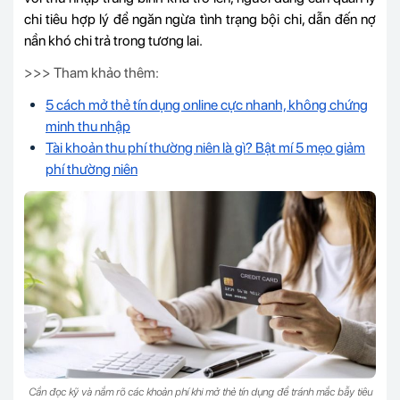
chi tiêu hợp lý để ngăn ngừa tình trạng bội chi, dẫn đến nợ
nần khó chi trả trong tương lai.
>>> Tham khảo thêm:
5 cách mở thẻ tín dụng online cực nhanh, không chứng
minh thu nhập
Tài khoản thu phí thường niên là gì? Bật mí 5 mẹo giảm
phí thường niên
Cần đọc kỹ và nắm rõ các khoản phí khi mở thẻ tín dụng để tránh mắc bẫy tiêu