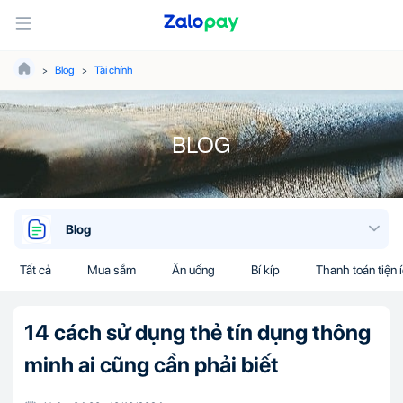
Blog
Tài chính
BLOG
Blog
Tất cả
Mua sắm
Ăn uống
Bí kíp
Thanh toán tiện 
14 cách sử dụng thẻ tín dụng thông
minh ai cũng cần phải biết