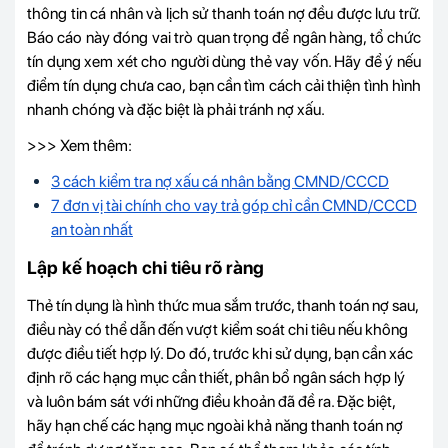
thông tin cá nhân và lịch sử thanh toán nợ đều được lưu trữ.
Báo cáo này đóng vai trò quan trọng để ngân hàng, tổ chức
tín dụng xem xét cho người dùng thẻ vay vốn. Hãy để ý nếu
điểm tín dụng chưa cao, bạn cần tìm cách cải thiện tình hình
nhanh chóng và đặc biệt là phải tránh nợ xấu.
>>> Xem thêm:
3 cách kiểm tra nợ xấu cá nhân bằng CMND/CCCD
7 đơn vị tài chính cho vay trả góp chỉ cần CMND/CCCD
an toàn nhất
Lập kế hoạch chi tiêu rõ ràng
Thẻ tín dụng là hình thức mua sắm trước, thanh toán nợ sau,
điều này có thể dẫn đến vượt kiểm soát chi tiêu nếu không
được điều tiết hợp lý. Do đó, trước khi sử dụng, bạn cần xác
định rõ các hạng mục cần thiết, phân bổ ngân sách hợp lý
và luôn bám sát với những điều khoản đã đề ra. Đặc biệt,
hãy hạn chế các hạng mục ngoài khả năng thanh toán nợ