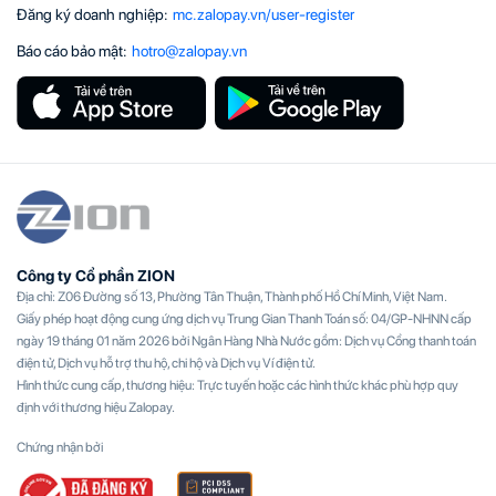
Đăng ký doanh nghiệp
:
mc.zalopay.vn/user-register
Báo cáo bảo mật
:
hotro@zalopay.vn
Công ty Cổ phần ZION
Địa chỉ: Z06 Đường số 13, Phường Tân Thuận, Thành phố Hồ Chí Minh, Việt Nam.
Giấy phép hoạt động cung ứng dịch vụ Trung Gian Thanh Toán số: 04/GP-NHNN cấp
ngày 19 tháng 01 năm 2026 bởi Ngân Hàng Nhà Nước gồm: Dịch vụ Cổng thanh toán
điện tử, Dịch vụ hỗ trợ thu hộ, chi hộ và Dịch vụ Ví điện tử.
Hình thức cung cấp, thương hiệu: Trực tuyến hoặc các hình thức khác phù hợp quy
định với thương hiệu Zalopay.
Chứng nhận bởi