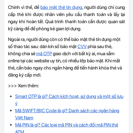
Chính vì thế, để
bảo mật thẻ tín dụng
, người dùng chỉ cung
cấp thẻ khi được nhân viên yêu cầu thanh toán và lấy lại
ngay khi hoàn tất. Quá trình thanh toán cần được quan sát
kỹ càng để đề phòng kẻ gian lợi dụng.
Ngoài ra, người dùng còn có thể bảo mật thẻ tín dụng một
số thao tác sau: dán kín số bảo mật
CVV
phía sau thẻ,
không chia sẻ
mã OTP
giao dịch với bất kỳ ai, mua sắm
online tại các website uy tín, có nhiều lớp bảo mật. Khi mất
thẻ, cần báo ngay cho ngân hàng để tiến hành khóa thẻ và
đăng ký cấp mới.
>>> Xem thêm:
Smart OTP là gì? Cách kích hoạt, sử dụng và một số lưu
ý
Mã SWIFT/BIC Code là gì? Danh sách các ngân hàng
Việt Nam
Mã PIN là gì? Các loại mã PIN và cách đổi mã PIN thẻ
ATM